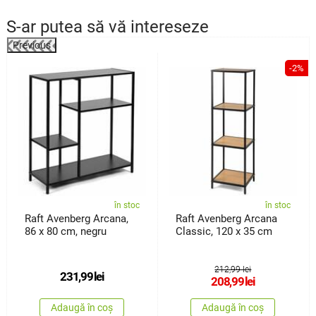
S-ar putea să vă intereseze
Previous
%
-2%
în stoc
în stoc
Raft Avenberg Arcana,
Raft Avenberg Arcana
86 x 80 cm, negru
Classic, 120 x 35 cm
212,99 lei
231,99
lei
208,99
lei
Adaugă în coș
Adaugă în coș