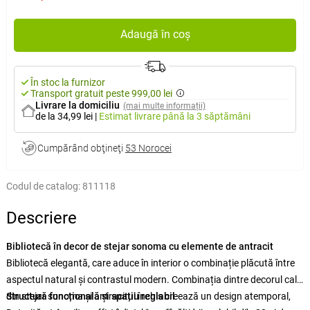
Adaugă în coș
În stoc la furnizor
Transport gratuit peste 999,00 lei
Livrare la domiciliu
(mai multe informații)
de la 34,99 lei
|
Estimat livrare
până la 3 săptămâni
Cumpărând obţineţi
53 Norocei
Codul de catalog:
811118
Descriere
Bibliotecă în decor de stejar sonoma cu elemente de antracit
Bibliotecă elegantă, care aduce în interior o combinație plăcută între
aspectul natural și contrastul modern. Combinația dintre decorul cald
din stejar sonoma și antracitul închis creează un design atemporal,
Structură funcțională și spațiu reglabil