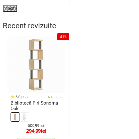
Next
Recent revizuite
-41%
5,0
1x
la furnizor
Bibliotecă Piri Sonoma
Oak
500,99 lei
294,99
lei