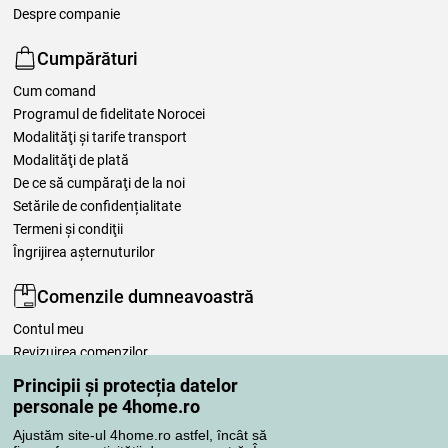
Despre companie
Cumpărături
Cum comand
Programul de fidelitate Norocei
Modalităţi şi tarife transport
Modalităţi de plată
De ce să cumpăraţi de la noi
Setările de confidențialitate
Termeni şi condiţii
Îngrijirea așternuturilor
Comenzile dumneavoastră
Contul meu
Revizuirea comenzilor
Reclamaţii
Principii și protecția datelor
Retragere de la contract
personale pe 4home.ro
Regulile de procesare a recenziilor
Ajustăm site-ul 4home.ro astfel, încât să