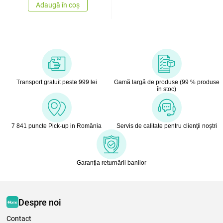
Adaugă în coș
Transport gratuit peste 999 lei
Gamă largă de produse (99 % produse
în stoc)
7 841 puncte Pick-up in România
Servis de calitate pentru clienţii noştri
Garanţia returnării banilor
Despre noi
Contact