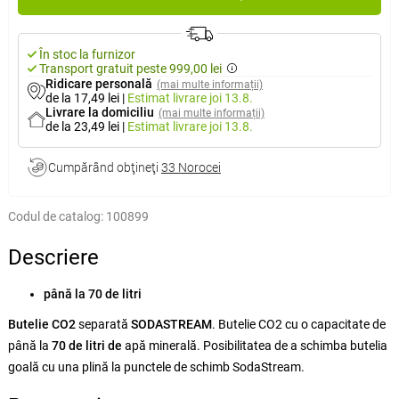
În stoc la furnizor
Transport gratuit peste 999,00 lei
Ridicare personală
(mai multe informații)
de la 17,49 lei
|
Estimat livrare
joi 13.8.
Livrare la domiciliu
(mai multe informații)
de la 23,49 lei
|
Estimat livrare
joi 13.8.
Cumpărând obţineţi
33 Norocei
Codul de catalog:
100899
Descriere
până la 70 de litri
Butelie CO2
separată
SODASTREAM
. Butelie CO2 cu o capacitate de
până la
70 de litri de
apă minerală. Posibilitatea de a schimba butelia
goală cu una plină la punctele de schimb SodaStream.