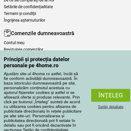
De ce să cumpăraţi de la noi
Setările de confidențialitate
Termeni şi condiţii
Îngrijirea așternuturilor
Comenzile dumneavoastră
Contul meu
Revizuirea comenzilor
Reclamaţii
Principii și protecția datelor
Retragere de la contract
personale pe 4home.ro
Regulile de procesare a recenziilor
Ajustăm site-ul 4home.ro astfel, încât să
fie conform activității dumneavoastră. În
baza istoricului dumneavoastră pe site,
Metode de transport
personalizăm conținutul acestuia cu
ajutorul fișierelor cookies și astfel vi se
ÎNŢELEG
afisează oferte si produse relevante. Prin
click pe butonul „Înteleg“ sunteți de acord
Metode de plată
cu utilizarea cookies pentru afișarea de
Setări detaliate
publicitate direcționatș în rețele publicitare
pe alte site-uri. Personalizarea și
publicitatea direcționată pot fi setate în
detaliu sau pot fi oricând dezactivate în
Magazin de încredere
secțiunea
Setări de confidențialiate