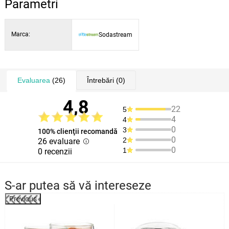
Parametri
Marca:
Sodastream
Evaluarea
(26)
Întrebări
(0)
4,8
22
5
4
4
0
3
100% clienţii recomandă
0
2
26 evaluare
0
1
0 recenzii
S-ar putea să vă intereseze
Previous
%