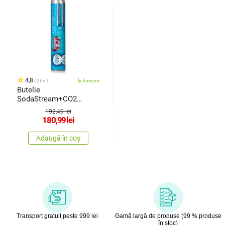
4,8
26x
la furnizor
Butelie
SodaStream+CO2
separat
192,49 lei
180,99
lei
Adaugă în coș
Transport gratuit peste 999 lei
Gamă largă de produse (99 % produse
în stoc)