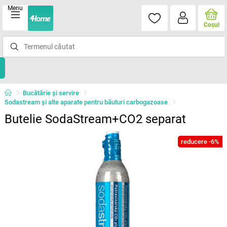
Menu
Coşul
Bucătărie și servire
Sodastream și alte aparate pentru băuturi carbogazoase
Butelie SodaStream+CO2 separat
reducere -6%