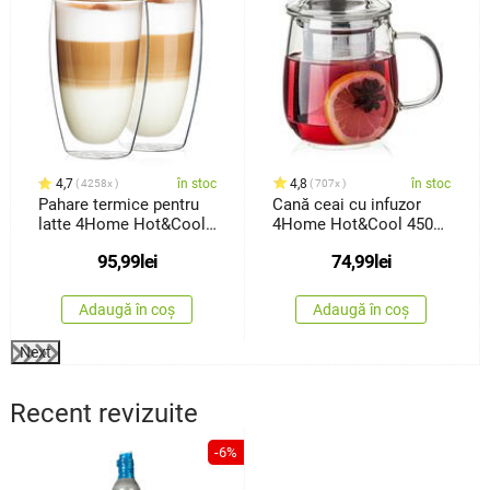
4,7
în stoc
4,8
în stoc
4258x
707x
Pahare termice pentru
Cană ceai cu infuzor
latte 4Home Hot&Cool
4Home Hot&Cool 450
410ml, 2 buc.
ml
95,99
lei
74,99
lei
Adaugă în coș
Adaugă în coș
Next
Recent revizuite
-6%