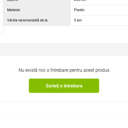
t și pentru cele mari.
Material:
Plastic
Vârsta recomandată de la:
5 ani
Nu există nici o întrebare pentru acest produs
Scrieți o întrebare