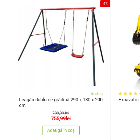
-28%
-4%
oc
în stoc
Leagăn dublu de grădină 290 x 180 x 200
Excavator 
cm
789,99 lei
755,99
lei
Adaugă în coș