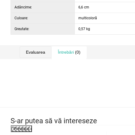
obstacole este potrivit atât pentru figurinele de cai mici, câ
Adâncime:
6,6 cm
Culoare:
multicoloră
Greutate:
0,57 kg
Evaluarea
Întrebări
(0)
S-ar putea să vă intereseze
Previous