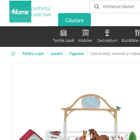
confortul
casei tale
Textile casă
Mobilier
Decorațiuni
Bucătărie ș
Pentru copii
Jucării
Figurine
Caii invitați, Hannah și căț