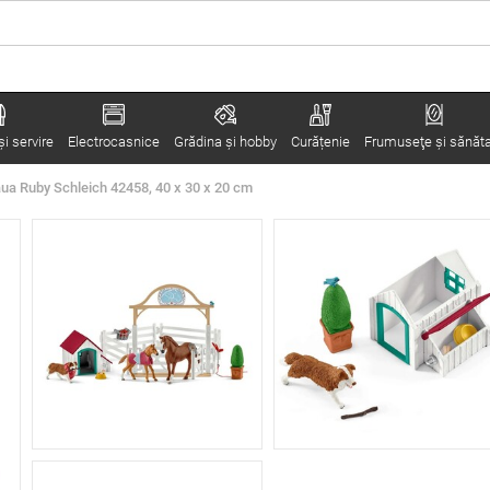
i servire
Electrocasnice
Grădina şi hobby
Curățenie
Frumuseţe şi sănăt
eaua Ruby Schleich 42458, 40 x 30 x 20 cm