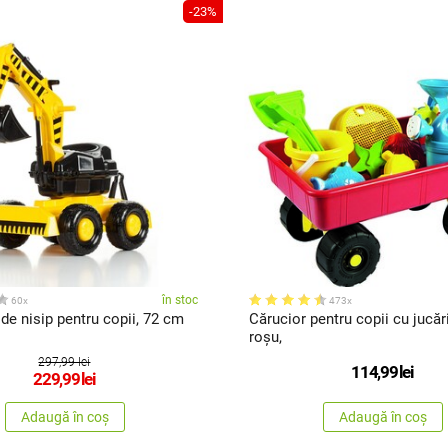
-23%
în stoc
60x
473x
de nisip pentru copii, 72 cm
Cărucior pentru copii cu jucări
roșu,
297,99 lei
114,99
lei
229,99
lei
Adaugă în coș
Adaugă în coș