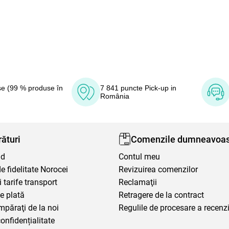
e (99 % produse în
7 841 puncte Pick-up in
România
ături
Comenzile dumneavoas
nd
Contul meu
 fidelitate Norocei
Revizuirea comenzilor
i tarife transport
Reclamaţii
e plată
Retragere de la contract
mpăraţi de la noi
Regulile de procesare a recenzi
confidențialitate