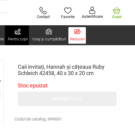
Autentificare
Contact
Favorite
Coşul
ate
Pentru copii
Voiaj și cumpărături
Reduceri
Caii invitați, Hannah și cățeaua Ruby
Schleich 42458, 40 x 30 x 20 cm
Stoc epuizat
Adaugă în coș
Codul de catalog:
699681