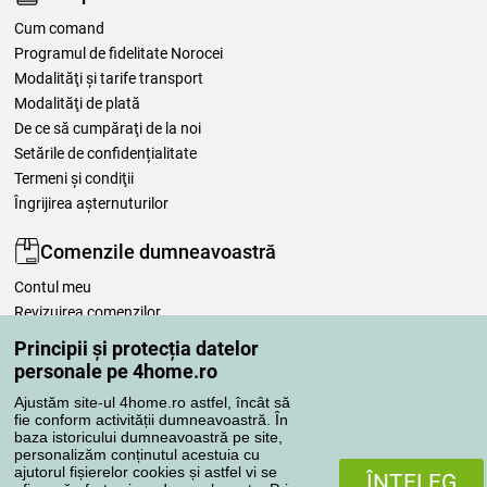
Cum comand
Programul de fidelitate Norocei
Modalităţi şi tarife transport
Modalităţi de plată
De ce să cumpăraţi de la noi
Setările de confidențialitate
Termeni şi condiţii
Îngrijirea așternuturilor
Comenzile dumneavoastră
Contul meu
Revizuirea comenzilor
Reclamaţii
Principii și protecția datelor
Retragere de la contract
personale pe 4home.ro
Regulile de procesare a recenziilor
Ajustăm site-ul 4home.ro astfel, încât să
fie conform activității dumneavoastră. În
baza istoricului dumneavoastră pe site,
Metode de transport
personalizăm conținutul acestuia cu
ajutorul fișierelor cookies și astfel vi se
ÎNŢELEG