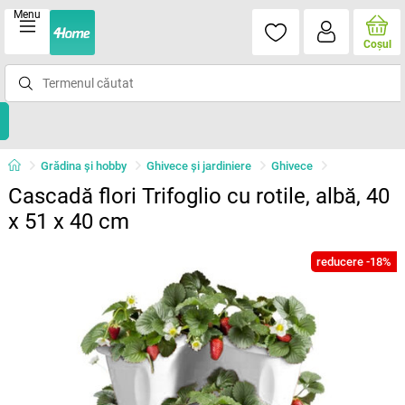
Menu
Coşul
Grădina şi hobby
Ghivece și jardiniere
Ghivece
Cascadă flori Trifoglio cu rotile, albă, 40
x 51 x 40 cm
reducere -18%