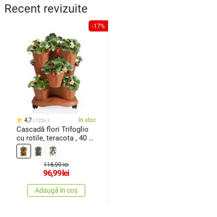
Recent revizuite
-17%
4,7
în stoc
123x
Cascadă flori Trifoglio
cu rotile, teracota , 40 x
51 x 40 cm
116,99 lei
96,99
lei
Adaugă în coș