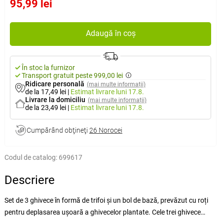
95,99 lei
Adaugă în coș
În stoc la furnizor
Transport gratuit peste 999,00 lei
Ridicare personală
(mai multe informații)
de la 17,49 lei
|
Estimat livrare
luni 17.8.
Livrare la domiciliu
(mai multe informații)
de la 23,49 lei
|
Estimat livrare
luni 17.8.
Cumpărând obţineţi
26 Norocei
Codul de catalog:
699617
Descriere
Set de 3 ghivece în formă de trifoi și un bol de bază, prevăzut cu roți
pentru deplasarea ușoară a ghivecelor plantate. Cele trei ghivece