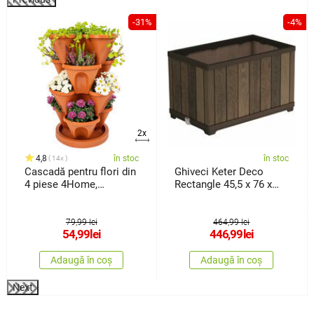
-31%
-4%
2x
4,8
în stoc
în stoc
14x
Cascadă pentru flori din
Ghiveci Keter Deco
4 piese 4Home,
Rectangle 45,5 x 76 x
teracota
45,5 cm, maro
79,99 lei
464,99 lei
54,99
lei
446,99
lei
Adaugă în coș
Adaugă în coș
Next