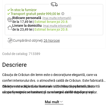
În stoc la furnizor
Transport gratuit peste 999,00 lei
Ridicare personală
(mai multe informații)
de la 17,49 lei
|
Estimat livrare
joi 20.8.
Livrare la domiciliu
(mai multe informații)
de la 23,49 lei
|
Estimat livrare
joi 20.8.
Cumpărând obţineţi
26 Norocei
Codul de catalog:
713389
Descriere
Căsuța de Crăciun din lemn este o decorațiune elegantă, care va
conferi interiorului dvs. o atmosferă caldă de Crăciun. Este fabricată
din lemn natural, în culori naturale autentice, completată de un
Căsuța este echipată cu iluminare LED delicată pe baterii, datorită
acoperiș negru contrastant și rame negre ale ferestrelor și ușilor.
căreia ferestrele se luminează cu o lumină caldă după pornire.
Designul minimalist se potrivește perfect atât în casele moderne, cât
Creează astfel un efect confortabil care amintește de lumina casei și
Mai mult
și în cele tradiționale.
devine un accesoriu plăcut atât pe raft, cât și pe masa festivă.