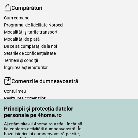
Cumpărături
Cum comand
Programul de fidelitate Norocei
Modalităţi şi tarife transport
Modalităţi de plată
De ce să cumpăraţi de la noi
Setările de confidențialitate
Termeni şi condiţii
Îngrijirea așternuturilor
Comenzile dumneavoastră
Contul meu
Revizuirea comenzilor
Reclamaţii
Principii și protecția datelor
Retragere de la contract
personale pe 4home.ro
Regulile de procesare a recenziilor
Ajustăm site-ul 4home.ro astfel, încât să
fie conform activității dumneavoastră. În
baza istoricului dumneavoastră pe site,
Metode de transport