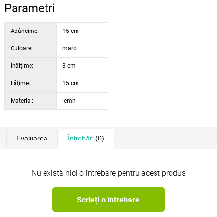
Parametri
Adâncime:
15 cm
Culoare:
maro
Înălţime:
3 cm
Lăţime:
15 cm
Material:
lemn
Evaluarea
Întrebări
(0)
Nu există nici o întrebare pentru acest produs
Scrieți o întrebare