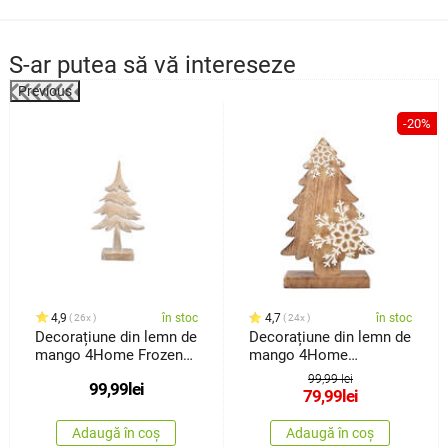
S-ar putea să vă intereseze
Previous
-20%
4,9
în stoc
4,7
în stoc
26x
24x
Decorațiune din lemn de
Decorațiune din lemn de
mango 4Home Frozen
mango 4Home
Tree, 30 cm
Snowflake Tree, 33 cm
99,99 lei
99,99
lei
79,99
lei
Adaugă în coș
Adaugă în coș