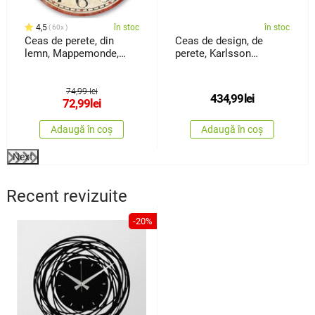
4,5
în stoc
în stoc
60x
Ceas de perete, din
Ceas de design, de
lemn, Mappemonde,
perete, Karlsson
diam. 34 cm
KA5716WH, 45 cm
74,99 lei
434,99
lei
72,99
lei
Adaugă în coș
Adaugă în coș
Next
Recent revizuite
-20%