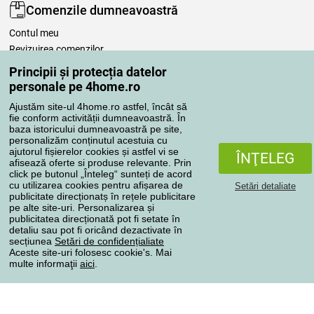
Comenzile dumneavoastră
Contul meu
Revizuirea comenzilor
Reclamaţii
Principii și protecția datelor
Retragere de la contract
personale pe 4home.ro
Regulile de procesare a recenziilor
Ajustăm site-ul 4home.ro astfel, încât să
fie conform activității dumneavoastră. În
baza istoricului dumneavoastră pe site,
Metode de transport
personalizăm conținutul acestuia cu
ajutorul fișierelor cookies și astfel vi se
ÎNŢELEG
afisează oferte si produse relevante. Prin
click pe butonul „Înteleg“ sunteți de acord
Metode de plată
cu utilizarea cookies pentru afișarea de
Setări detaliate
publicitate direcționatș în rețele publicitare
pe alte site-uri. Personalizarea și
publicitatea direcționată pot fi setate în
detaliu sau pot fi oricând dezactivate în
Magazin de încredere
secțiunea
Setări de confidențialiate
Aceste site-uri folosesc cookie's. Mai
multe informaţii
aici
.