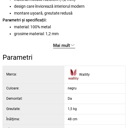
design care înviorează interiorul modern
montare ușoară, greutate redusă
Parametri și specificații:
material: 100% metal
grosime material: 1,2 mm
culoare: cadran și ramă negre, ace argintii
Mai mult
alimentare: 1× baterie AA (nu este inclusă în pachet)
Parametri
Marca:
Wallity
Culoare:
negru
Demontat:
Da
Greutate:
1,5 kg
Înălţime:
48 cm