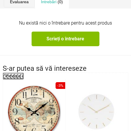
Evaluarea
Întrebări
(0)
Nu există nici o întrebare pentru acest produs
Scrieți o întrebare
S-ar putea să vă intereseze
Previous
%
-3%