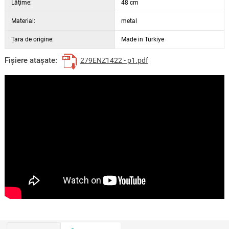
Lăţime:
48 cm
Material:
metal
Țara de origine:
Made in Türkiye
Fişiere ataşate:
279ENZ1422 - p1.pdf