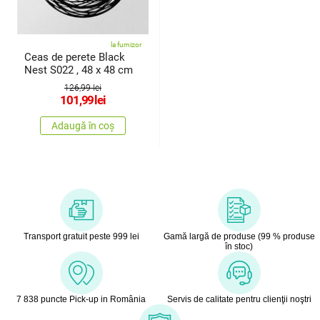
la furnizor
Ceas de perete Black
Nest S022 , 48 x 48 cm
126,99 lei
101,99
lei
Adaugă în coș
Transport gratuit peste 999 lei
Gamă largă de produse (99 % produse
în stoc)
7 838 puncte Pick-up in România
Servis de calitate pentru clienţii noştri