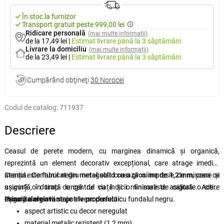
În stoc la furnizor
Transport gratuit peste 999,00 lei
Ridicare personală
(mai multe informații)
de la 17,49 lei
|
Estimat livrare
până la 3 săptămâni
Livrare la domiciliu
(mai multe informații)
de la 23,49 lei
|
Estimat livrare
până la 3 săptămâni
Cumpărând obţineţi
30 Norocei
Codul de catalog:
711937
Descriere
Ceasul de perete modern, cu marginea dinamică și organică,
reprezintă un element decorativ excepțional, care atrage imediat
atenția. Conturul negru neregulat creează o impresie de mișcare și
Ceasul este fabricat din
metal solid cu o grosime de 1,2 mm
, ceea ce
ușurință, în timp ce centrul cu indicii minimaliste asigură o citire
asigură o durată lungă de viață și o finisare de calitate.
Acele
ușoară a orei.
elegante
Principalele avantaje ale produsului:
argintii
se potrivesc perfect cu fundalul negru.
aspect artistic cu decor neregulat
material metalic rezistent (1,2 mm)