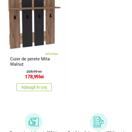
la furnizor
Cuier de perete Mita
Walnut
205,99 lei
178,99
lei
Adaugă în coș