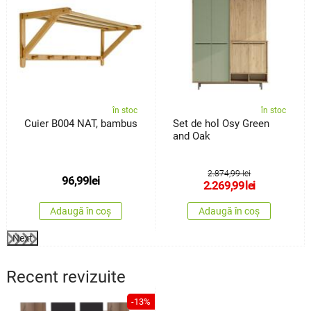
în stoc
în stoc
Cuier B004 NAT, bambus
Set de hol Osy Green
and Oak
2.874,99 lei
96,99
lei
2.269,99
lei
Adaugă în coș
Adaugă în coș
Next
Recent revizuite
-13%