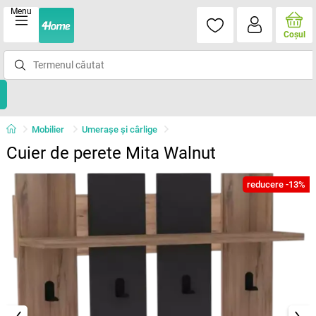
Menu
Coşul
Mobilier
Umeraşe şi cârlige
Cuier de perete Mita Walnut
reducere -13%