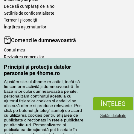
De ce să cumpăraţi de la noi
Setările de confidențialitate
Termeni şi condiţii
Îngrijirea așternuturilor
Comenzile dumneavoastră
Contul meu
Revizuirea comenzilor
Reclamaţii
Principii și protecția datelor
Retragere de la contract
personale pe 4home.ro
Regulile de procesare a recenziilor
Ajustăm site-ul 4home.ro astfel, încât să
fie conform activității dumneavoastră. În
baza istoricului dumneavoastră pe site,
Metode de transport
personalizăm conținutul acestuia cu
ajutorul fișierelor cookies și astfel vi se
ÎNŢELEG
afisează oferte si produse relevante. Prin
click pe butonul „Înteleg“ sunteți de acord
Metode de plată
cu utilizarea cookies pentru afișarea de
Setări detaliate
publicitate direcționatș în rețele publicitare
pe alte site-uri. Personalizarea și
publicitatea direcționată pot fi setate în