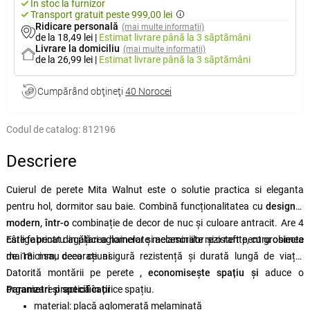
În stoc la furnizor
Transport gratuit peste 999,00 lei
Ridicare personală
(mai multe informații)
de la 18,49 lei
|
Estimat livrare
până la 3 săptămâni
Livrare la domiciliu
(mai multe informații)
de la 26,99 lei
|
Estimat livrare
până la 3 săptămâni
Cumpărând obţineţi
40 Norocei
Codul de catalog:
812196
Descriere
Cuierul de perete Mita Walnut este o solutie practica si eleganta
pentru hol, dormitor sau baie. Combină funcționalitatea cu
designul
modern, într-o
combinație de decor de nuc și culoare antracit. Are 4
cârlige pentru agățarea hainelor și accesoriilor și o raft pentru obiecte
Este fabricat din plăci aglomerate melaminate rezistente, cu grosimea
mai mici sau decorațiuni.
de 18 mm, ceea ce asigură rezistență și durată lungă de viață.
Datorită montării pe perete
, economisește spațiu și
aduce o
organizare practică în orice spațiu.
Parametri și specificații
material: placă aglomerată melaminată