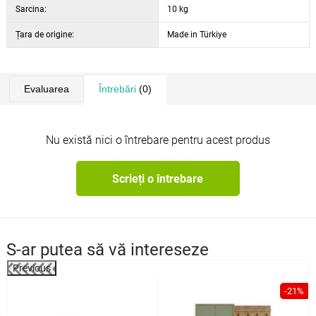
Sarcina:
10 kg
Țara de origine:
Made in Türkiye
Evaluarea
Întrebări
(0)
Nu există nici o întrebare pentru acest produs
Scrieți o întrebare
S-ar putea să vă intereseze
Previous
%
-21%