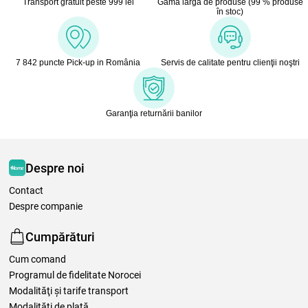
Transport gratuit peste 999 lei
Gamă largă de produse (99 % produse
în stoc)
7 842 puncte Pick-up in România
Servis de calitate pentru clienţii noştri
Garanţia returnării banilor
Despre noi
Contact
Despre companie
Cumpărături
Cum comand
Programul de fidelitate Norocei
Modalităţi şi tarife transport
Modalităţi de plată