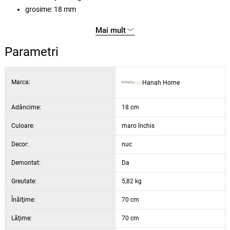
grosime: 18 mm
dimensiuni: 70 × 70 × 18 cm
Mai mult
adâncimea raftului: 14,5 cm
Culoare: nuc și antracit
Parametri
Marca:
Hanah Home
Adâncime:
18 cm
Culoare:
maro închis
Decor:
nuc
Demontat:
Da
Greutate:
5,82 kg
Înălţime:
70 cm
Lăţime:
70 cm