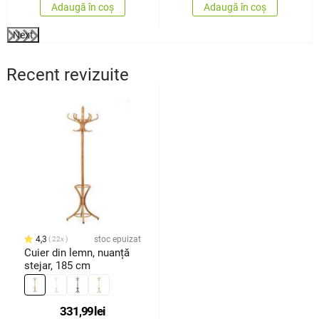
Adaugă în coș
Adaugă în coș
Next
Recent revizuite
4,3
stoc epuizat
22x
Cuier din lemn, nuanță
stejar, 185 cm
331,99
lei