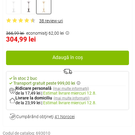
38 review-uri
366,99 lei
economisiţi 62,00 lei
304,99 lei
Adaugă în coș
În stoc 2 buc
Transport gratuit peste 999,00 lei
Ridicare personală
(mai multe informații)
de la 17,49 lei
|
Estimat livrare
miercuri 12.8.
Livrare la domiciliu
(mai multe informații)
de la 23,99 lei
|
Estimat livrare
miercuri 12.8.
Cumpărând obţineţi
41 Norocei
Codul de catalog:
693010