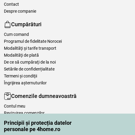
Contact
Despre companie
Cumpărături
Cum comand
Programul de fidelitate Norocei
Modalităţi şi tarife transport
Modalităţi de plată
De ce să cumpăraţi de la noi
Setările de confidențialitate
Termeni şi condiţii
Îngrijirea așternuturilor
Comenzile dumneavoastră
Contul meu
Revizuirea comenzilor
Reclamaţii
Principii și protecția datelor
Retragere de la contract
personale pe 4home.ro
Regulile de procesare a recenziilor