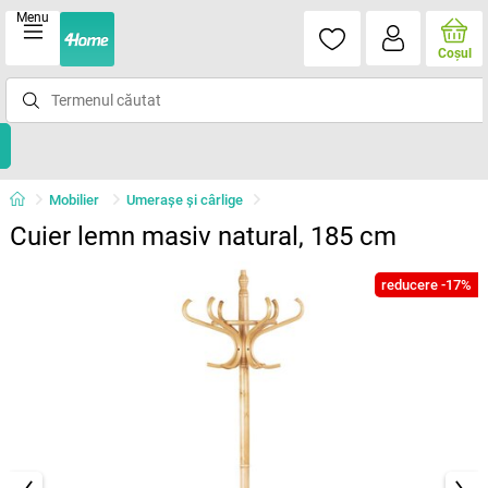
Menu
Coşul
Mobilier
Umeraşe şi cârlige
Cuier lemn masiv natural, 185 cm
reducere -17%