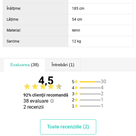
Înălţime:
185 cm
Lăţime:
54 cm
Material:
lemn
Sarcina:
12 kg
Evaluarea
(38)
Întrebări
(1)
4,5
30
5
4
4
2
3
92% clienţii recomandă
1
2
38 evaluare
1
1
2 recenzii
Toate recenziile (2)