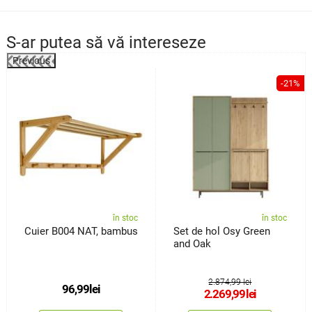
S-ar putea să vă intereseze
Previous
%
-21%
în stoc
în stoc
Cuier B004 NAT, bambus
Set de hol Osy Green
and Oak
2.874,99 lei
96,99
lei
2.269,99
lei