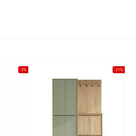
-2%
-21%