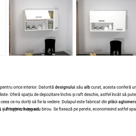
pentru orice interior. Datorită
designului
său
alb
curat, acesta conferă u
ste. Oferă spațiu de depozitare închis și raft deschis, astfel încât să pute
 ceea ce nu doriți să fie la vedere. Dulapul este fabricat din
plăci aglomer
 sufragerie, living sau birou. Se fixează pe perete, economisind astfel spaț
 și întreținere ușoară.