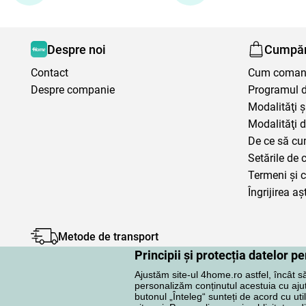
Despre noi
Cumpăr
Contact
Cum coma
Despre companie
Programul de
Modalităţi ş
Modalităţi d
De ce să cu
Setările de 
Termeni şi c
Îngrijirea aș
Metode de transport
Principii și protecția datelor 
Ajustăm site-ul 4home.ro astfel, încât s
personalizăm conținutul acestuia cu ajuto
butonul „Înteleg“ sunteți de acord cu uti