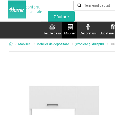
confortul
casei tale
Textile casă
Mobilier
Decorațiuni
Bucătărie ș
Mobilier
Mobilier de depozitare
Șifoniere și dulapuri
Dul