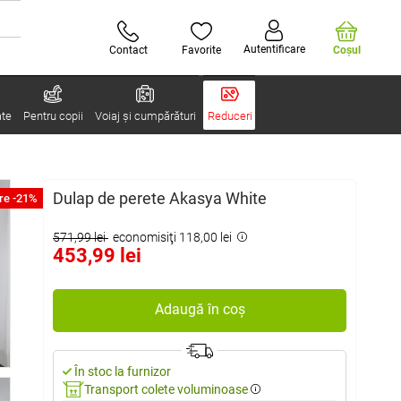
Autentificare
Contact
Favorite
Coşul
ate
Pentru copii
Voiaj și cumpărături
Reduceri
Dulap de perete Akasya White
re -21%
571,99 lei
economisiţi 118,00 lei
453,99 lei
Adaugă în coș
În stoc la furnizor
Transport colete voluminoase