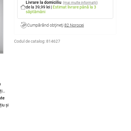
Livrare la domiciliu
(mai multe informații)
de la 39,99 lei
|
Estimat livrare
până la 3
săptămâni
Cumpărând obţineţi
82 Norocei
Codul de catalog:
814627
n
ți
ate
iu și