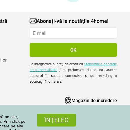
tră
Abonați-vă la noutățile 4home!
ilor
La inregistrare sunteţi de acord cu
Standardele generale
de comercializare
şi cu prelucrarea datelor cu caracter
personal în scopuri comerciale şi de marketing a
societăţii 4home, a.s.
Magazin de încredere
ră pe site,
ÎNŢELEG
. Prin click pe
citare pe alte