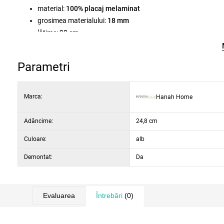
material:
100% placaj melaminat
grosimea materialului:
18 mm
lățime:
90 cm
înălțime:
52 cm
adâncime:
24,8 cm
Parametri
culoare:
alb
Marca:
Hanah Home
Adâncime:
24,8 cm
Culoare:
alb
Demontat:
Da
Evaluarea
Întrebări
(0)