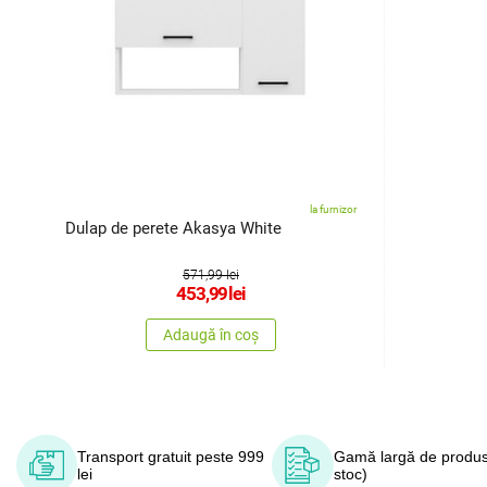
la furnizor
Dulap de perete Akasya White
571,99 lei
453,99
lei
Adaugă în coș
Transport gratuit peste 999
Gamă largă de produs
lei
stoc)