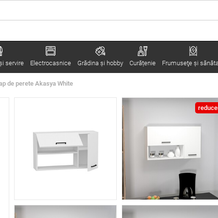
i servire
Electrocasnice
Grădina şi hobby
Curățenie
Frumuseţe şi sănăt
ap de perete Akasya White
reduce