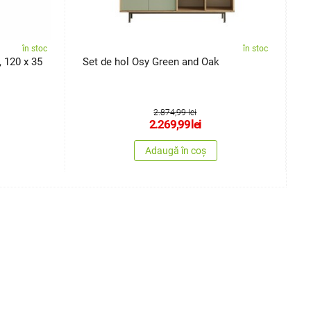
în stoc
în stoc
 120 x 35
Set de hol Osy Green and Oak
S
2.874,99 lei
2.269,99
lei
Adaugă în coș