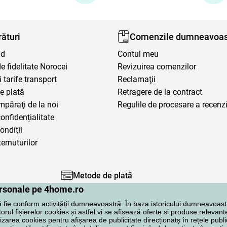
ături
Comenzile dumneavoas
nd
Contul meu
 fidelitate Norocei
Revizuirea comenzilor
i tarife transport
Reclamaţii
e plată
Retragere de la contract
mpăraţi de la noi
Regulile de procesare a recenzi
confidențialitate
ondiţii
ternuturilor
Metode de plată
personale pe 4home.ro
ă fie conform activității dumneavoastră. În baza istoricului dumneavoast
rul fișierelor cookies și astfel vi se afisează oferte si produse relevante
lizarea cookies pentru afișarea de publicitate direcționatș în rețele publi