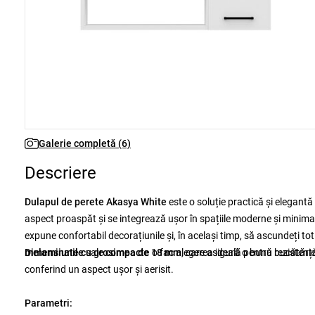
Galerie completă (6)
Descriere
Dulapul de perete Akasya White
este o soluție practică și elegantă 
aspect proaspăt și se integrează ușor în spațiile moderne și minimali
expune confortabil decorațiunile și, în același timp, să ascundeți tot
melaminate cu grosimea de 18 mm
Dimensiunile
sale
compacte
o fac alegerea ideală pentru bucătărie,
, care asigură o bună rezistență
conferind un aspect ușor și aerisit.
Parametri: