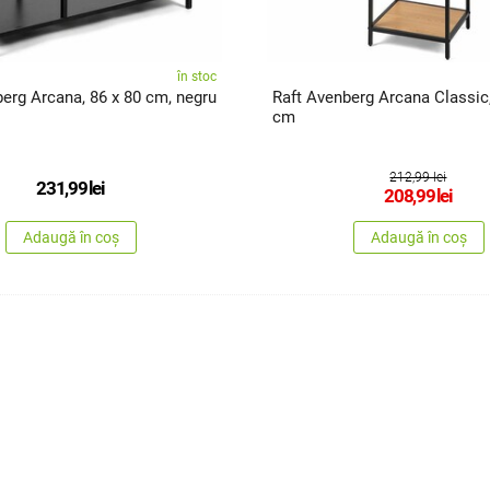
în stoc
erg Arcana, 86 x 80 cm, negru
Raft Avenberg Arcana Classic,
cm
212,99 lei
231,99
lei
208,99
lei
Adaugă în coș
Adaugă în coș