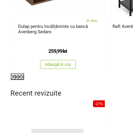
oc
în stoc
Dulap pentru încălțăminte cu bancă
Raft Avenb
Avenberg Sedaro
259,99
lei
Adaugă în coș
Next
Recent revizuite
-21%