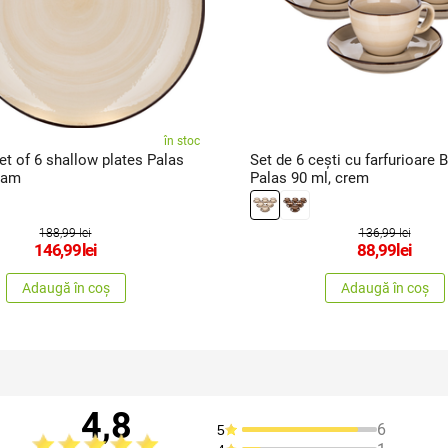
în stoc
t of 6 shallow plates Palas
Set de 6 cești cu farfurioare 
eam
Palas 90 ml, crem
188,99 lei
136,99 lei
146,99
lei
88,99
lei
Adaugă în coș
Adaugă în coș
4,8
6
5