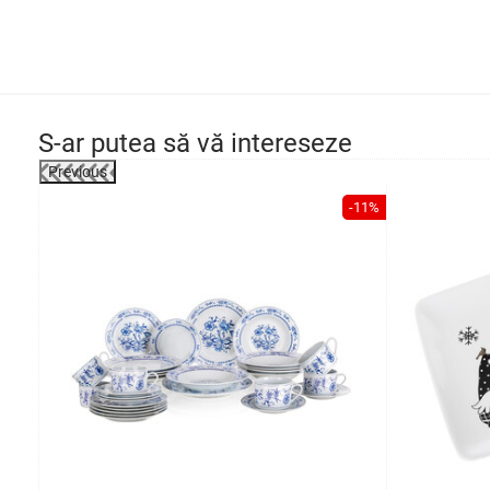
S-ar putea să vă intereseze
Previous
-42%
-11%