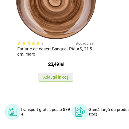
stoc epuizat
7x
Farfurie de desert Banquet PALAS, 21,5
cm, maro
23,49
lei
Adaugă în coș
Transport gratuit peste 999
Gamă largă de produs
lei
stoc)