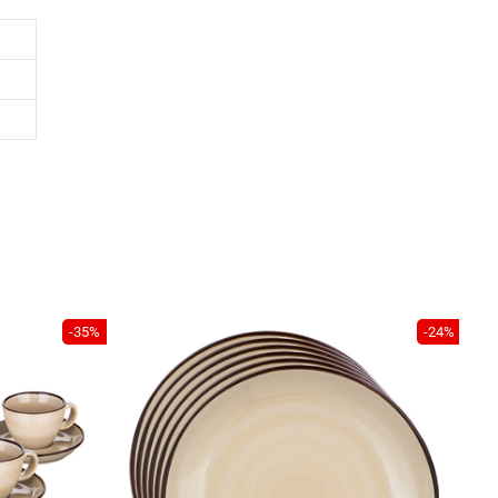
-35%
-24%