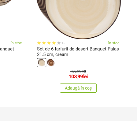
în stoc
în stoc
1x
Banquet
Set de 6 farfurii de desert Banquet Palas
C
21.5 cm, cream
0
136,99 lei
103,99
lei
Adaugă în coș