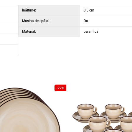
Înălţime:
3,5 cm
Maşina de spălat:
Da
Material:
ceramică
-22%