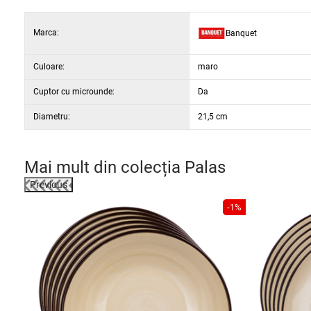
Marca:
Banquet
Culoare:
maro
Cuptor cu microunde:
Da
Diametru:
21,5 cm
Mai mult din colecția
Palas
Previous
-36%
-1%