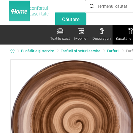
confortul
casei tale
Textile casă
Mobilier
Decorațiuni
Bucătărie ș
Bucătărie și servire
Farfurii şi seturi servire
Farfurii
Far