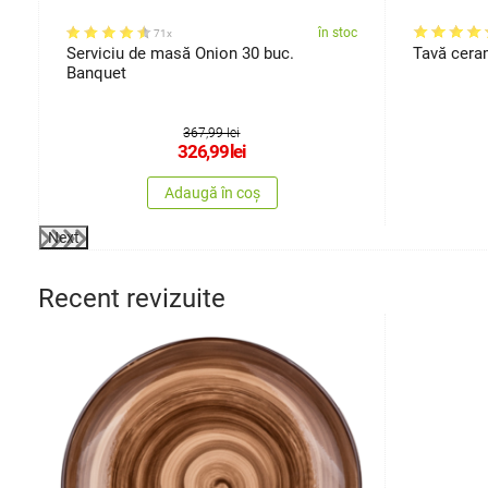
oc
în stoc
71x
5
Serviciu de masă Onion 30 buc.
Banquet
367,99 lei
326,99
lei
Adaugă în coș
Next
Recent revizuite