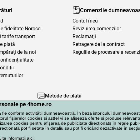
ături
Comenzile dumneavoas
nd
Contul meu
 fidelitate Norocei
Revizuirea comenzilor
i tarife transport
Reclamaţii
e plată
Retragere de la contract
mpăraţi de la noi
Regulile de procesare a recenzi
confidențialitate
ondiţii
ternuturilor
Metode de plată
personale pe 4home.ro
ă fie conform activității dumneavoastră. În baza istoricului dumneavoast
rul fișierelor cookies și astfel vi se afisează oferte si produse relevante
lizarea cookies pentru afișarea de publicitate direcționatș în rețele publi
irecționată pot fi setate în detaliu sau pot fi oricând dezactivate în secț
ulte informaţii
aici
.