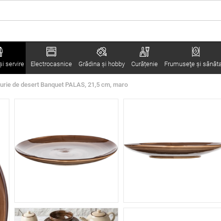
i servire
Electrocasnice
Grădina şi hobby
Curățenie
Frumuseţe şi sănăt
furie de desert Banquet PALAS, 21,5 cm, maro