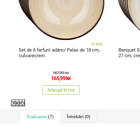
în stoc
zor
Set de 6 farfurii adânci Palas de 18 cm,
Banquet Se
culoarecrem
27 cm, cr
167,99 lei
165,99
lei
Adaugă în coș
Next
Evaluarea
(7)
Întrebări
(0)