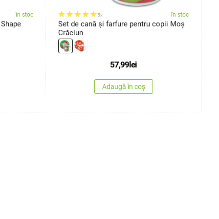
în stoc
în stoc
5x
t Shape
Set de cană și farfure pentru copii Moș
S
Crăciun
c
57,99
lei
Adaugă în coș