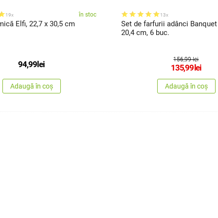
în stoc
19x
13x
Tavă ceramică Elfi, 22,7 x 30,5 cm
Set de farfurii adânci Banque
20,4 cm, 6 buc.
156,99 lei
94,99
lei
135,99
lei
Adaugă în coș
Adaugă în coș