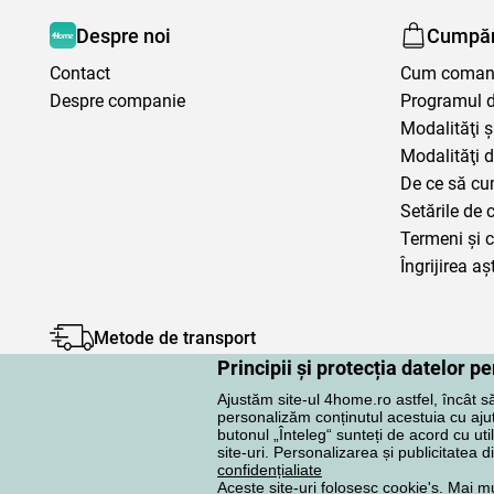
Despre noi
Cumpăr
Contact
Cum coma
Despre companie
Programul de
Modalităţi ş
Modalităţi d
De ce să cu
Setările de 
Termeni şi c
Îngrijirea aș
Metode de transport
Principii și protecția datelor 
Ajustăm site-ul 4home.ro astfel, încât s
personalizăm conținutul acestuia cu ajuto
butonul „Înteleg“ sunteți de acord cu uti
site-uri. Personalizarea și publicitatea d
Protecţia datelor cu caracter personal
confidențialiate
Aceste site-uri folosesc cookie's. Mai m