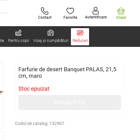
Autentificare
Contact
Favorite
Coşul
ate
Pentru copii
Voiaj și cumpărături
Reduceri
Farfurie de desert Banquet PALAS, 21,5
cm, maro
Stoc epuizat
Adaugă în coș
Codul de catalog:
132907