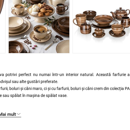
 potrivi perfect nu numai într-un interior natural. Această farfurie 
dvișul sau alte gustări preferate.
ii, boluri și căni maro, ci și cu farfurii, boluri și căni crem din colecția P
de sau spălat în mașina de spălat vase.
Mai mult