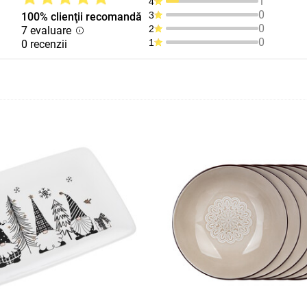
1
4
0
3
100% clienţii recomandă
0
2
7 evaluare
0
1
0 recenzii