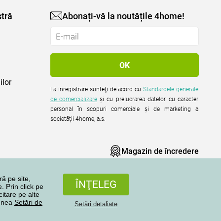
tră
Abonați-vă la noutățile 4home!
ilor
La inregistrare sunteţi de acord cu
Standardele generale
de comercializare
şi cu prelucrarea datelor cu caracter
personal în scopuri comerciale şi de marketing a
societăţii 4home, a.s.
Magazin de încredere
ră pe site,
ÎNŢELEG
. Prin click pe
citare pe alte
iunea
Setări de
Setări detaliate
Toate drepturile rezervate © 2004-2026 4home, a.s.