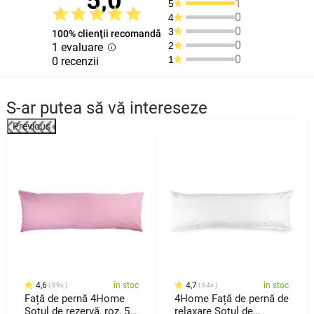
5,0
1
5
0
4
0
3
100% clienţii recomandă
0
2
1 evaluare
0
1
0 recenzii
S-ar putea să vă intereseze
Previous
4,6
în stoc
4,7
în stoc
89x
64x
Față de pernă 4Home
4Home Față de pernă de
Soțul de rezervă, roz, 50
relaxare Soțul de