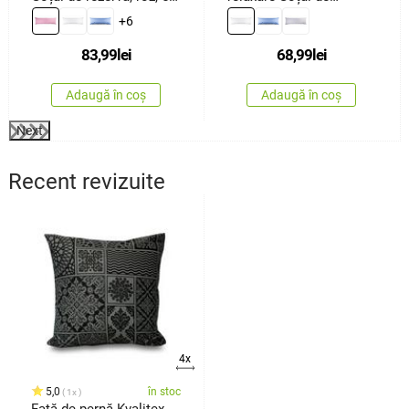
x 150 cm
rezervă albă, 45 x 120
+6
cm
83,99
lei
68,99
lei
Adaugă în coș
Adaugă în coș
Next
Recent revizuite
4x
5,0
în stoc
1x