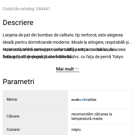
Codul de catalog:
244441
Descriere
Lenjeria de pat din bumbac de calitate, tip renforcé, este alegerea
ideală pentru dormitoarele moderne. Moale la atingere, respirabilă și
rezistentă, oferă un somn confortabil pe tot parcursul anului.
Huse cusute din metraj pot avea o altă parte a modelului, de aceea
Adăugați stil și eleganță dormitorului dvs. cu fața de pernă Tokyo
fiecare husă de pernă poate fi diferită.
neagră - lenjerie de pat cu model geometric și oriental în stil mozaic.
Lenjeria de pat Renforcé este fabricată standard cu închidere cu
Mai mult
fermoar, care este foarte populară astăzi datorită ușurinței cu care se
schimbă. Se utilizează un fermoar de calitate cu glisor, care este
Parametri
discret încastrat și nu iese din lenjerie.
Marca:
Kvalitex
recomandăm călcarea la
Călcare:
temperatură medie
Culoare:
negru