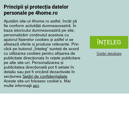
Reclamaţii
Principii și protecția datelor
Retragere de la contract
personale pe 4home.ro
Regulile de procesare a recenziilor
Ajustăm site-ul 4home.ro astfel, încât să
fie conform activității dumneavoastră. În
baza istoricului dumneavoastră pe site,
Metode de transport
personalizăm conținutul acestuia cu
ajutorul fișierelor cookies și astfel vi se
ÎNŢELEG
afisează oferte si produse relevante. Prin
click pe butonul „Înteleg“ sunteți de acord
Metode de plată
cu utilizarea cookies pentru afișarea de
Setări detaliate
publicitate direcționatș în rețele publicitare
pe alte site-uri. Personalizarea și
publicitatea direcționată pot fi setate în
detaliu sau pot fi oricând dezactivate în
Magazin de încredere
secțiunea
Setări de confidențialiate
Aceste site-uri folosesc cookie's. Mai
multe informaţii
aici
.
Protecţia datelor cu caracter personal
Toate drepturile rezervate © 2004-2026 4home, a.s.