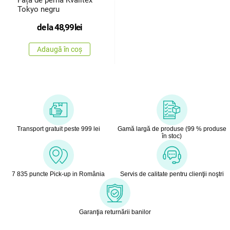
Față de pernă Kvalitex
Tokyo negru
de la
48,99
lei
Adaugă în coș
Transport gratuit peste 999 lei
Gamă largă de produse (99 % produse
în stoc)
7 835 puncte Pick-up in România
Servis de calitate pentru clienţii noştri
Garanţia returnării banilor