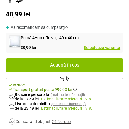
48,99 lei
Vă recomandăm să cumpărați
Pernă 4Home Trevlig, 40 x 40 cm
30,99 lei
Selectează varianta
Adaugă în coș
În stoc
Transport gratuit peste 999,00 lei
Ridicare personală
(mai multe informații)
de la 17,49 lei
|
Estimat livrare
miercuri 19.8.
Livrare la domiciliu
(mai multe informații)
de la 23,49 lei
|
Estimat livrare
miercuri 19.8.
Cumpărând obţineţi
26 Norocei