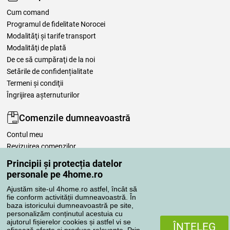
Cum comand
Programul de fidelitate Norocei
Modalităţi şi tarife transport
Modalităţi de plată
De ce să cumpăraţi de la noi
Setările de confidențialitate
Termeni şi condiţii
Îngrijirea așternuturilor
Comenzile dumneavoastră
Contul meu
Revizuirea comenzilor
Reclamaţii
Principii și protecția datelor
Retragere de la contract
personale pe 4home.ro
Regulile de procesare a recenziilor
Ajustăm site-ul 4home.ro astfel, încât să
fie conform activității dumneavoastră. În
baza istoricului dumneavoastră pe site,
Metode de transport
personalizăm conținutul acestuia cu
ajutorul fișierelor cookies și astfel vi se
ÎNŢELEG