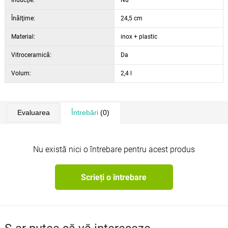
Inducţie:
Nu
Înălţime:
24,5 cm
Material:
inox + plastic
Vitroceramică:
Da
Volum:
2,4 l
Evaluarea
Întrebări
(0)
Nu există nici o întrebare pentru acest produs
Scrieți o întrebare