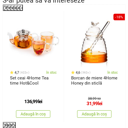
S-ar putea să vă intereseze
Previous
-18%
4,7
în stoc
4,6
în stoc
622x
362x
Set ceai 4Home Tea
Borcan de miere 4Home
time Hot&Cool
Honey din sticlă
38,99 lei
136,99
lei
31,99
lei
Adaugă în coș
Adaugă în coș
Next