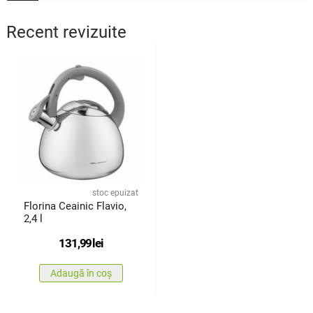
Recent revizuite
stoc epuizat
Florina Ceainic Flavio,
2,4 l
131,99
lei
Adaugă în coș