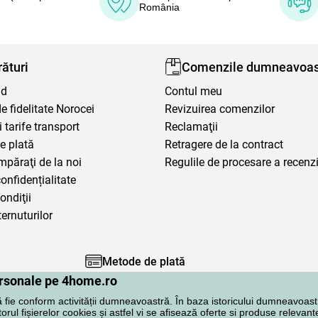
România
ături
Comenzile dumneavoas
nd
Contul meu
 fidelitate Norocei
Revizuirea comenzilor
i tarife transport
Reclamaţii
e plată
Retragere de la contract
mpăraţi de la noi
Regulile de procesare a recenzi
confidențialitate
ondiţii
ternuturilor
Metode de plată
personale pe 4home.ro
ă fie conform activității dumneavoastră. În baza istoricului dumneavoast
rul fișierelor cookies și astfel vi se afisează oferte si produse relevante