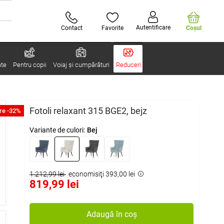
Autentificare
Contact
Favorite
Coşul
ate
Pentru copii
Voiaj și cumpărături
Reduceri
Fotoli relaxant 315 BGE2, bejz
re -32%
Variante de culori:
Bej
1.212,99 lei
economisiţi 393,00 lei
819,99 lei
Adaugă în coș