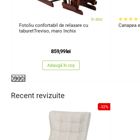
oc
în stoc
Fotoliu confortabil de relaxare cu
Canapea e
taburetTreviso, maro închis
859,99
lei
Adaugă în coș
Next
Recent revizuite
-32%