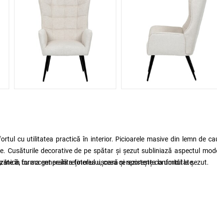
ortul cu utilitatea practică în interior. Picioarele masive din lemn de ca
te. Cusăturile decorative de pe spătar și șezut subliniază aspectul mod
egrate în forma generală a fotoliului, ceea ce sporește confortul la șezut.
a zilnică, cu accent pe întreținerea ușoară și rezistența la umiditate.