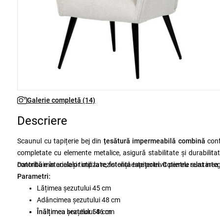
Galerie completă (14)
Descriere
Scaunul cu tapițerie bej din
țesătură impermeabilă combină
conf
completate cu elemente metalice, asigură stabilitate și durabilita
contribuie în același timp la rezistența tapițeriei. Cotierele sunt int
Datorită materialelor utilizate, fotoliul este potrivit pentru relaxare
Parametri:
Lățimea șezutului
45 cm
Adâncimea șezutului
48 cm
Înălțimea șezutului
Înălțimea brațelor
58 cm
46 cm