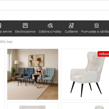
i servire
Electrocasnice
Grădina şi hobby
Curățenie
Frumuseţe şi sănăt
BGE2, bejz
reduce