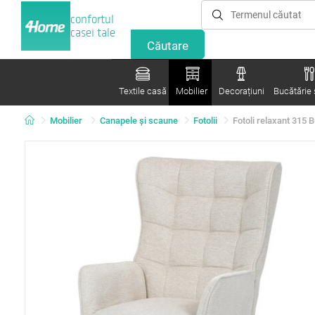
confortul
casei tale
Textile casă
Mobilier
Decorațiuni
Bucătărie ș
Mobilier
Canapele și scaune
Fotolii
Fotoli relaxant 315 