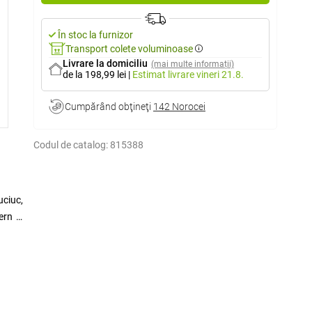
În stoc la furnizor
Transport colete voluminoase
Livrare la domiciliu
(mai multe informații)
de la 198,99 lei
|
Estimat livrare
vineri 21.8.
Cumpărând obţineţi
142 Norocei
Codul de catalog:
815388
uciuc,
ern și