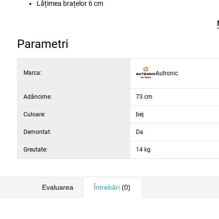
Lățimea brațelor
6 cm
Parametri
Marca:
Autronic
Adâncime:
73 cm
Culoare:
bej
Demontat:
Da
Greutate:
14 kg
Evaluarea
Întrebări
(0)