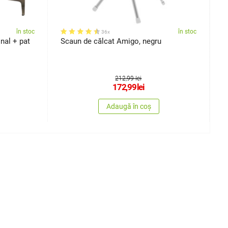
în stoc
în stoc
36x
onal + pat
Scaun de călcat Amigo, negru
T
7
212,99 lei
172,99
lei
Adaugă în coș