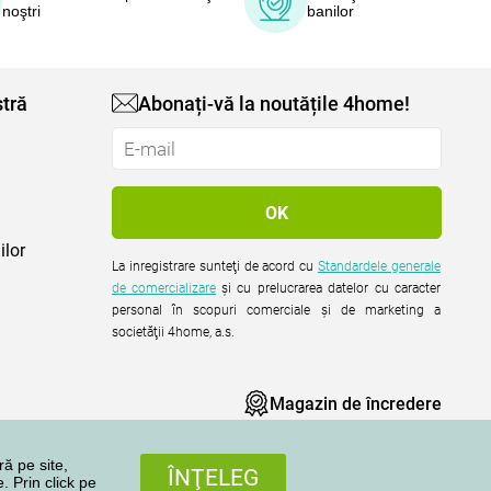
noştri
banilor
tră
Abonați-vă la noutățile 4home!
ilor
La inregistrare sunteţi de acord cu
Standardele generale
de comercializare
şi cu prelucrarea datelor cu caracter
personal în scopuri comerciale şi de marketing a
societăţii 4home, a.s.
Magazin de încredere
ră pe site,
ÎNŢELEG
. Prin click pe