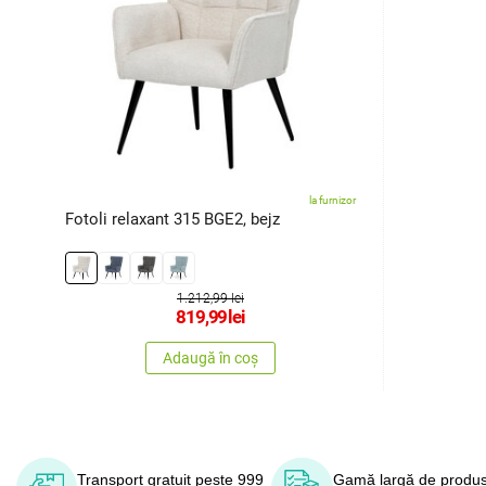
la furnizor
Fotoli relaxant 315 BGE2, bejz
1.212,99 lei
819,99
lei
Adaugă în coș
Transport gratuit peste 999
Gamă largă de produs