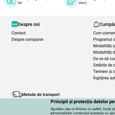
lei
stoc)
Despre noi
Cumpăr
Contact
Cum coma
Despre companie
Programul de
Modalităţi ş
Modalităţi d
De ce să cu
Setările de 
Termeni şi c
Îngrijirea aș
Metode de transport
Principii și protecția datelor 
Ajustăm site-ul 4home.ro astfel, încât s
personalizăm conținutul acestuia cu ajuto