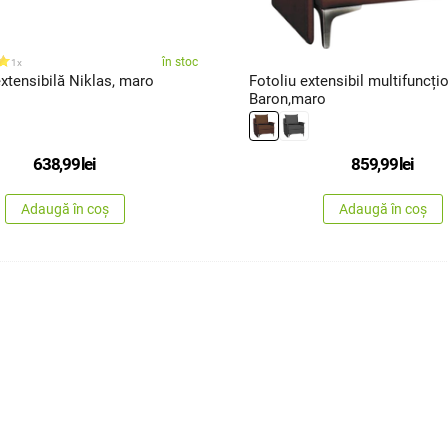
în stoc
1x
xtensibilă Niklas, maro
Fotoliu extensibil multifuncți
Baron,maro
638,99
lei
859,99
lei
Adaugă în coș
Adaugă în coș