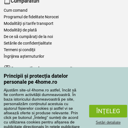
Cumpărături
Cum comand
Programul de fidelitate Norocei
Modalităţi şi tarife transport
Modalităţi de plată
De ce să cumpăraţi de la noi
Setările de confidențialitate
Termeni şi condiţii
Îngrijirea așternuturilor
Comenzile dumneavoastră
Principii și protecția datelor
Contul meu
personale pe 4home.ro
Revizuirea comenzilor
Ajustăm site-ul 4home.ro astfel, încât să
Reclamaţii
fie conform activității dumneavoastră. În
Retragere de la contract
baza istoricului dumneavoastră pe site,
personalizăm conținutul acestuia cu
Regulile de procesare a recenziilor
ajutorul fișierelor cookies și astfel vi se
ÎNŢELEG
afisează oferte si produse relevante. Prin
click pe butonul „Înteleg“ sunteți de acord
Metode de transport
cu utilizarea cookies pentru afișarea de
Setări detaliate
publicitate direcționatș în rețele publicitare