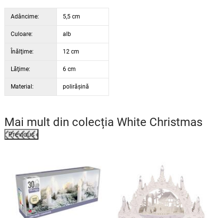
Adâncime:
5,5 cm
Culoare:
alb
Înălţime:
12 cm
Lăţime:
6 cm
Material:
polirășină
Mai mult din colecția
White Christmas
Previous
%