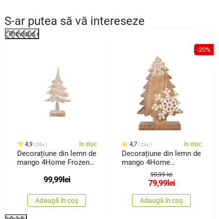
S-ar putea să vă intereseze
Previous
-20%
4,9
în stoc
4,7
în stoc
26x
24x
Decorațiune din lemn de
Decorațiune din lemn de
mango 4Home Frozen
mango 4Home
Tree, 30 cm
Snowflake Tree, 33 cm
99,99 lei
99,99
lei
79,99
lei
Adaugă în coș
Adaugă în coș