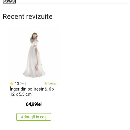
Next
Recent revizuite
4,3
6x
la furnizor
Înger din poliresină, 6 x
12 x 5,5 cm
64,99
lei
Adaugă în coș