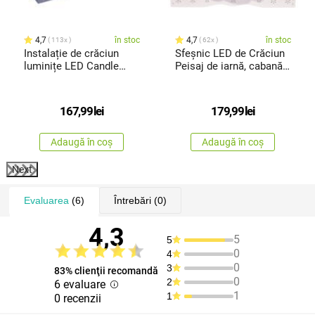
4,7
în stoc
4,7
în stoc
113x
62x
Instalație de crăciun
Sfeșnic LED de Crăciun
luminițe LED Candle
Peisaj de iarnă, cabană
Lights, 30 LED
șion de zăpadă
167,99
lei
179,99
lei
Adaugă în coș
Adaugă în coș
Next
Evaluarea
(6)
Întrebări
(0)
4,3
5
5
0
4
0
3
83% clienţii recomandă
0
2
6 evaluare
1
1
0 recenzii