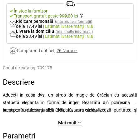
În stoc la furnizor
Transport gratuit peste 999,00 lei
Ridicare personală
(mai multe informații)
de la 17,49 lei
|
Estimat livrare
marți 18.8.
Livrare la domiciliu
(mai multe informații)
de la 23,49 lei
|
Estimat livrare
marți 18.8.
Cumpărând obţineţi
26 Norocei
Codul de catalog:
709175
Descriere
Aduceți în casa dvs. un strop de magie de Crăciun cu această
statuetă elegantă în formă de înger. Realizată din poliresină de
calitate, în culoarea albă delicată, care simbolizează puritatea și
Ideal pentru decorațiuni de Crăciun sau ca cadou.
liniștea Crăciunului. Statueta reprezintă un înger cu mâinile
Mai mult
împreunate, care va conferi decorului dvs. de Crăciun un plus de
eleganță și liniște spirituală.
Parametri