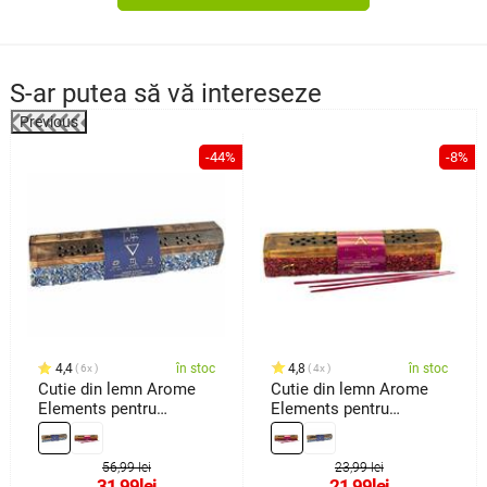
S-ar putea să vă intereseze
Previous
%
-44%
-8%
4,4
în stoc
4,8
în stoc
6x
4x
Cutie din lemn Arome
Cutie din lemn Arome
Elements pentru
Elements pentru
bețișoare parfumate, 10
bețișoare parfumate, 10
bețișoare, Apă
bețișoare, Foc
56,99 lei
23,99 lei
31,99
lei
21,99
lei