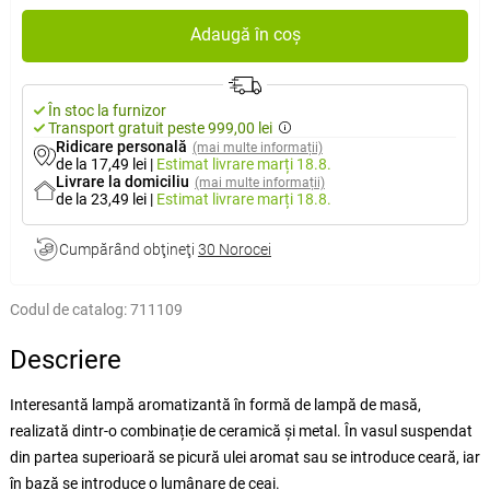
Adaugă în coș
În stoc la furnizor
Transport gratuit peste 999,00 lei
Ridicare personală
(mai multe informații)
de la 17,49 lei
|
Estimat livrare
marți 18.8.
Livrare la domiciliu
(mai multe informații)
de la 23,49 lei
|
Estimat livrare
marți 18.8.
Cumpărând obţineţi
30 Norocei
Codul de catalog:
711109
Descriere
Interesantă lampă aromatizantă în formă de lampă de masă,
realizată dintr-o combinație de ceramică și metal. În vasul suspendat
din partea superioară se picură ulei aromat sau se introduce ceară, iar
în bază se introduce o lumânare de ceai.