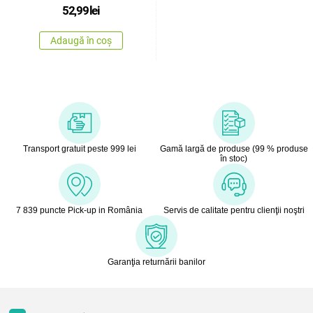
52,99
lei
Adaugă în coș
Transport gratuit peste 999 lei
Gamă largă de produse (99 % produse
în stoc)
7 839 puncte Pick-up in România
Servis de calitate pentru clienţii noştri
Garanţia returnării banilor