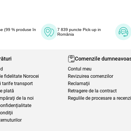
e (99 % produse în
7 839 puncte Pick-up in
România
ături
Comenzile dumneavoas
nd
Contul meu
 fidelitate Norocei
Revizuirea comenzilor
i tarife transport
Reclamaţii
e plată
Retragere de la contract
mpăraţi de la noi
Regulile de procesare a recenzi
confidențialitate
ondiţii
ternuturilor