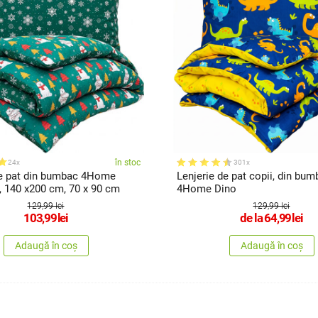
în stoc
24x
301x
de pat din bumbac 4Home
Lenjerie de pat copii, din bum
, 140 x200 cm, 70 x 90 cm
4Home Dino
129,99 lei
129,99 lei
103,99
lei
de la
64,99
lei
Adaugă în coș
Adaugă în coș