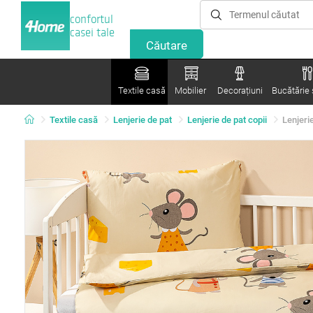
confortul
casei tale
Textile casă
Mobilier
Decorațiuni
Bucătărie ș
Textile casă
Lenjerie de pat
Lenjerie de pat copii
Lenjeri