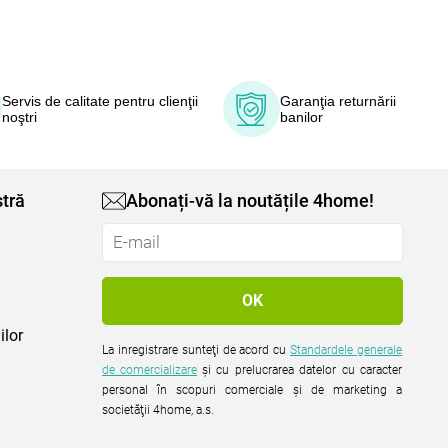
Servis de calitate pentru clienţii
Garanţia returnării
noştri
banilor
tră
Abonați-vă la noutățile 4home!
ilor
La inregistrare sunteţi de acord cu
Standardele generale
de comercializare
şi cu prelucrarea datelor cu caracter
personal în scopuri comerciale şi de marketing a
societăţii 4home, a.s.