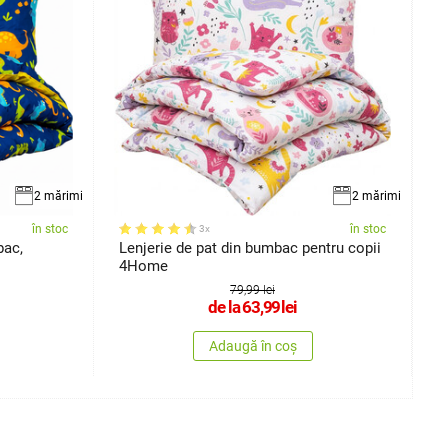
2 mărimi
2 mărimi
în stoc
în stoc
3x
bac,
Lenjerie de pat din bumbac pentru copii
L
4Home
F
79,99 lei
de la
63,99
lei
Adaugă în coș