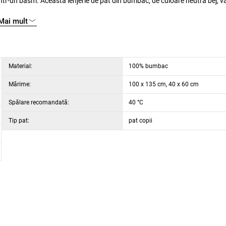
podoabă a camerei copiilor și aceștia se vor îndrăgosti de ea datorită modelului simpatic cu șoricei, care le va aduce zâmbetul pe față.
Mai mult
 Lenjeria se închide confortabil cu fermoar.
Material:
100% bumbac
Mărime:
100 x 135 cm, 40 x 60 cm
Spălare recomandată:
40 °C
Tip pat:
pat copii