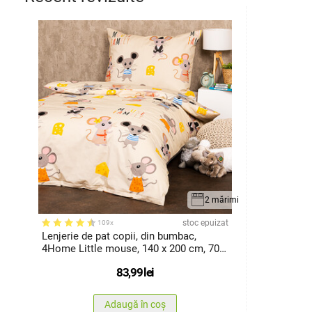
2 mărimi
stoc epuizat
109x
Lenjerie de pat copii, din bumbac,
4Home Little mouse, 140 x 200 cm, 70 x
90 cm
83,99
lei
Adaugă în coș