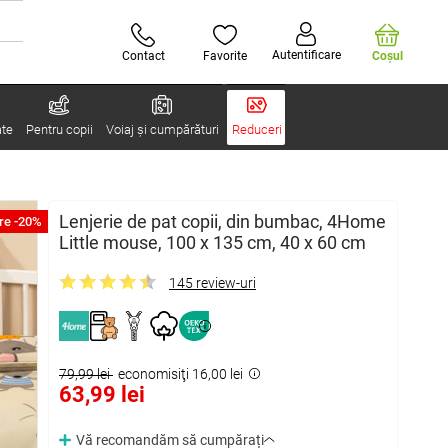
Autentificare
Contact
Favorite
Coşul
ate
Pentru copii
Voiaj și cumpărături
Reduceri
Lenjerie de pat copii, din bumbac, 4Home
re -20%
Little mouse, 100 x 135 cm, 40 x 60 cm
145 review-uri
79,99 lei
economisiţi 16,00 lei
63,99 lei
Vă recomandăm să cumpărați