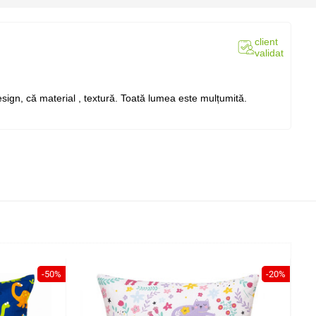
client
validat
sign, că material , textură. Toată lumea este mulțumită.
-50%
-20%