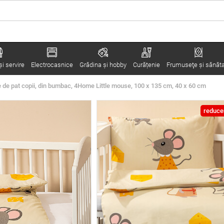
i servire
Electrocasnice
Grădina şi hobby
Curățenie
Frumuseţe şi sănăt
e de pat copii, din bumbac, 4Home Little mouse, 100 x 135 cm, 40 x 60 cm
reduce