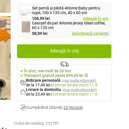
Set pernă și pilotă 4Home Baby pentru
copii, 100 x 135 cm, 40 x 60 cm
106,99 lei
Adaugă în coș
Cearșaf de pat 4Home jersey Ideal coffee,
60 x 120 cm
58,99 lei
Selectează varianta
Adaugă în coș
În stoc, mai mult de 20 buc
Transport gratuit peste 999,00 lei
Ridicare personală
(mai multe informații)
de la 17,49 lei
|
Estimat livrare
marți 11.8.
Livrare la domiciliu
(mai multe informații)
de la 23,49 lei
|
Estimat livrare
marți 11.8.
Cumpărând obţineţi
23 Norocei
Codul de catalog:
232781