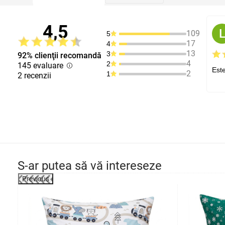
4,5
109
5
17
4
13
3
92% clienţii recomandă
4
2
145 evaluare
Este
2
1
2 recenzii
S-ar putea să vă intereseze
Previous
-18%