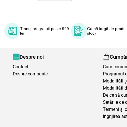
Transport gratuit peste 999
Gamă largă de produs
lei
stoc)
Despre noi
Cumpăr
Contact
Cum coma
Despre companie
Programul de
Modalităţi ş
Modalităţi d
De ce să cu
Setările de 
Termeni şi c
Îngrijirea aș