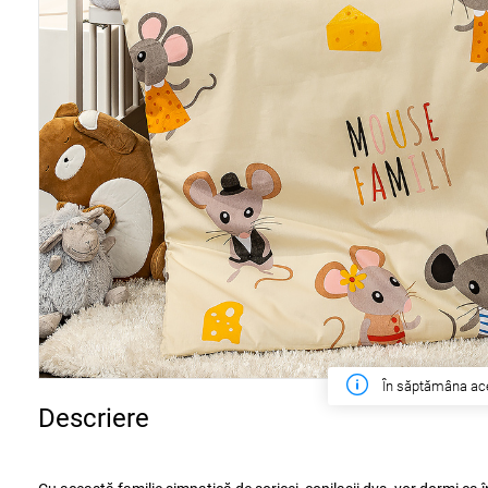
În săptămâna ac
Descriere