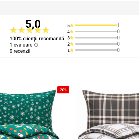
5,0
1
5
0
4
0
3
100% clienţii recomandă
0
2
1 evaluare
0
1
0 recenzii
-20%