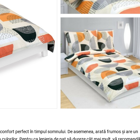
 confort perfect în timpul somnului. De asemenea, arată frumos și are un
a culorilor. Pentru ca lenjeria de pat să dureze cât mai mult, vă recoman