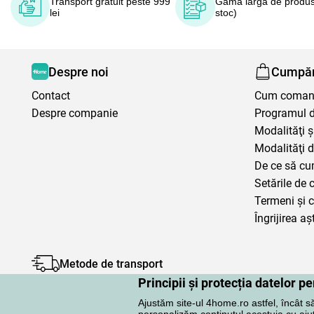
Transport gratuit peste 999
Gamă largă de produs
lei
stoc)
Despre noi
Cumpăr
Contact
Cum coma
Despre companie
Programul de
Modalităţi ş
Modalităţi d
De ce să cu
Setările de 
Termeni şi c
Îngrijirea aș
Metode de transport
Principii și protecția datelor 
Ajustăm site-ul 4home.ro astfel, încât s
personalizăm conținutul acestuia cu ajuto