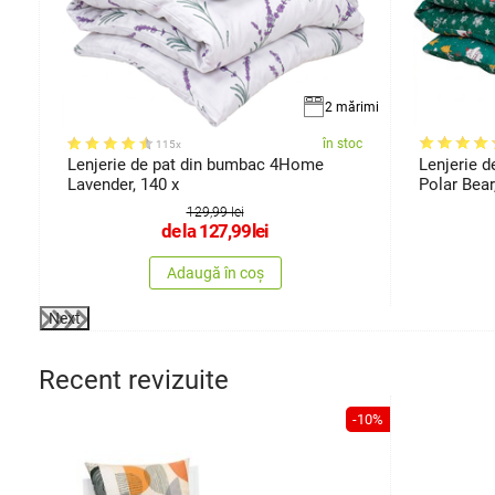
2 mărimi
oc
în stoc
115x
s,
Lenjerie de pat din bumbac 4Home
Lenjerie 
Lavender, 140 x
Polar Bear
129,99 lei
de la
127,99
lei
Adaugă în coș
Next
Recent revizuite
-10%