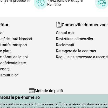
e (99 % produse în
7 842 puncte Pick-up in
România
ături
Comenzile dumneavoas
nd
Contul meu
 fidelitate Norocei
Revizuirea comenzilor
i tarife transport
Reclamaţii
e plată
Retragere de la contract
mpăraţi de la noi
Regulile de procesare a recenzi
confidențialitate
ondiţii
ternuturilor
Metode de plată
personale pe 4home.ro
ă fie conform activității dumneavoastră. În baza istoricului dumneavoast
rul fișierelor cookies și astfel vi se afisează oferte si produse relevante