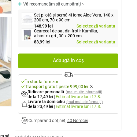
Vă recomandăm să cumpărați
Set pilotă și pernă 4Home Aloe Vera, 140 x
200 cm, 70 x 90 cm
148,99 lei
Selectează varianta
Cearceaf de pat din frotir Kamilka,
albastru-gri , 90 x 200 cm
83,99 lei
Selectează varianta
Adaugă în coș
În stoc la furnizor
Transport gratuit peste 999,00 lei
Ridicare personală
(mai multe informații)
de la 17,49 lei
|
Estimat livrare
luni 17.8.
Livrare la domiciliu
(mai multe informații)
de la 23,49 lei
|
Estimat livrare
luni 17.8.
Cumpărând obţineţi
40 Norocei
dăm să