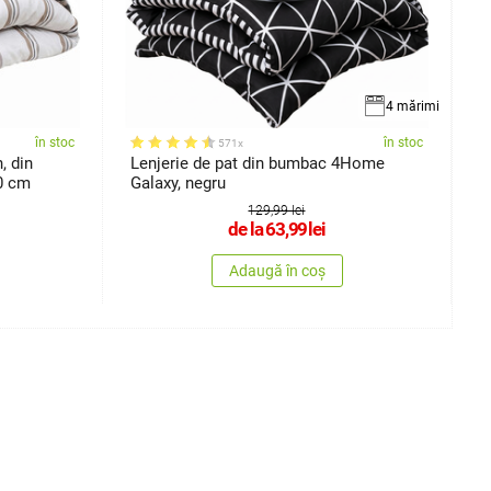
4 mărimi
în stoc
în stoc
571x
, din
Lenjerie de pat din bumbac 4Home
L
0 cm
Galaxy, negru
d
129,99 lei
de la
63,99
lei
Adaugă în coș