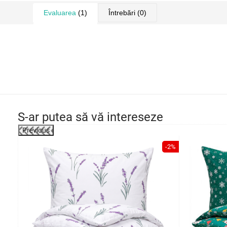
Evaluarea
(1)
Întrebări
(0)
S-ar putea să vă intereseze
Previous
-2%
-2%