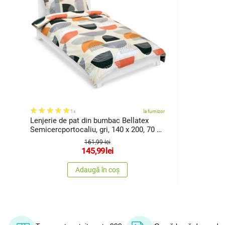
1x
la furnizor
Lenjerie de pat din bumbac Bellatex
Semicercportocaliu, gri, 140 x 200, 70 x
90 cm
161,99 lei
145,99
lei
Adaugă în coș