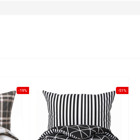
-19%
-51%