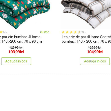
în stoc
24x
79x
de pat din bumbac 4Home
Lenjerie de pat 4Home Scotch
, 140 x200 cm, 70 x 90 cm
bumbac, 140 x 200 cm, 70 x 9
129,99 lei
129,99 lei
103,99
lei
104,99
lei
Adaugă în coș
Adaugă în coș