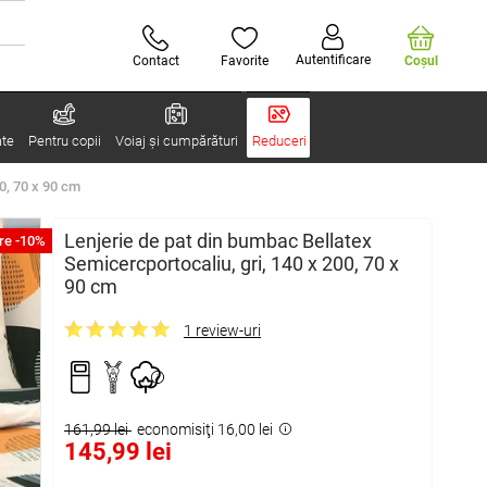
Autentificare
Contact
Favorite
Coşul
ate
Pentru copii
Voiaj și cumpărături
Reduceri
0, 70 x 90 cm
Lenjerie de pat din bumbac Bellatex
re -10%
Semicercportocaliu, gri, 140 x 200, 70 x
90 cm
1 review-uri
161,99 lei
economisiţi 16,00 lei
145,99 lei