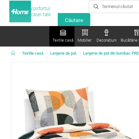
confortul
casei tale
Textile casă
Mobilier
Decorațiuni
Bucătărie ș
Textile casă
Lenjerie de pat
Lenjerie de pat din bumbac P