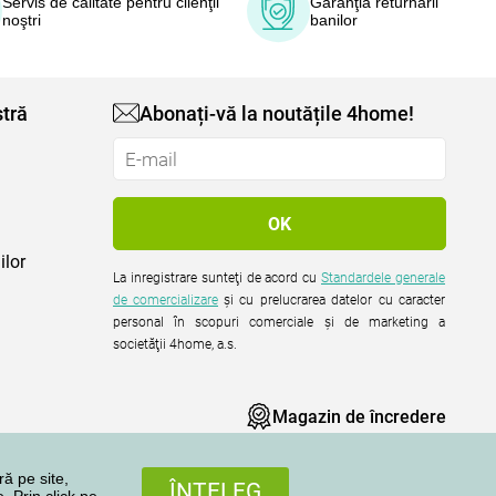
Servis de calitate pentru clienţii
Garanţia returnării
noştri
banilor
tră
Abonați-vă la noutățile 4home!
ilor
La inregistrare sunteţi de acord cu
Standardele generale
de comercializare
şi cu prelucrarea datelor cu caracter
personal în scopuri comerciale şi de marketing a
societăţii 4home, a.s.
Magazin de încredere
ră pe site,
ÎNŢELEG
. Prin click pe