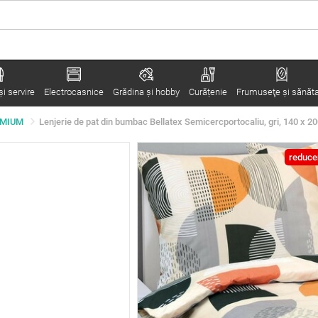
i servire
Electrocasnice
Grădina şi hobby
Curățenie
Frumuseţe şi sănăt
REMIUM
Lenjerie de pat din bumbac Bellatex Semicercportocaliu, gri, 140 x 20
reduce