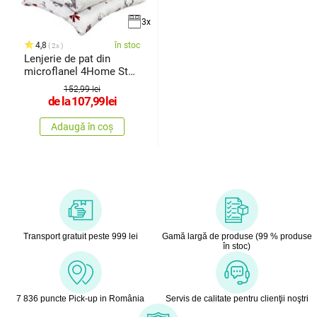
3x
4,8
în stoc
2x
Lenjerie de pat din
microflanel 4Home Stag
&
152,99 lei
de la
107,99
lei
Adaugă în coș
Transport gratuit peste 999 lei
Gamă largă de produse (99 % produse
în stoc)
7 836 puncte Pick-up in România
Servis de calitate pentru clienţii noştri