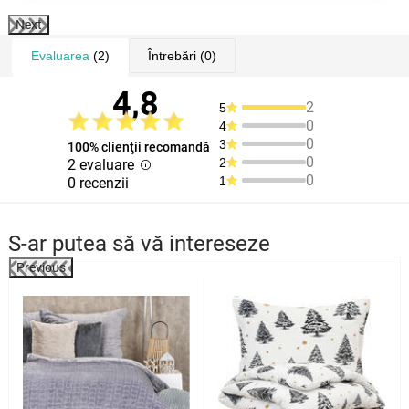
Next
Evaluarea
(2)
Întrebări
(0)
4,8
2
5
0
4
0
3
100% clienţii recomandă
0
2
2 evaluare
0
1
0 recenzii
S-ar putea să vă intereseze
Previous
%