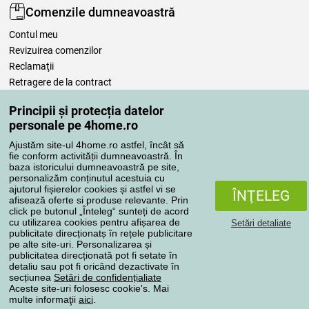
Comenzile dumneavoastră
Contul meu
Revizuirea comenzilor
Reclamaţii
Retragere de la contract
Regulile de procesare a recenziilor
Principii și protecția datelor
personale pe 4home.ro
Metode de transport
Ajustăm site-ul 4home.ro astfel, încât să
fie conform activității dumneavoastră. În
baza istoricului dumneavoastră pe site,
personalizăm conținutul acestuia cu
Metode de plată
ajutorul fișierelor cookies și astfel vi se
ÎNŢELEG
afisează oferte si produse relevante. Prin
click pe butonul „Înteleg“ sunteți de acord
cu utilizarea cookies pentru afișarea de
Setări detaliate
Magazin de încredere
publicitate direcționatș în rețele publicitare
pe alte site-uri. Personalizarea și
publicitatea direcționată pot fi setate în
detaliu sau pot fi oricând dezactivate în
secțiunea
Setări de confidențialiate
Aceste site-uri folosesc cookie's. Mai
multe informaţii
aici
.