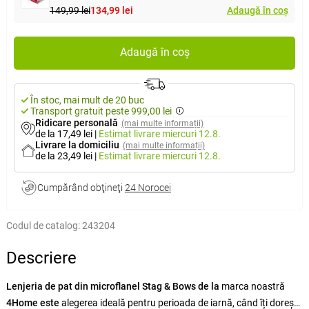
149,99 lei
134,99 lei
Adaugă în coș
Adaugă în coș
În stoc, mai mult de 20 buc
Transport gratuit peste 999,00 lei
Ridicare personală
(mai multe informații)
de la 17,49 lei
|
Estimat livrare
miercuri 12.8.
Livrare la domiciliu
(mai multe informații)
de la 23,49 lei
|
Estimat livrare
miercuri 12.8.
Cumpărând obţineţi
24 Norocei
Codul de catalog:
243204
Descriere
Lenjeria de pat din microflanel Stag & Bows de la
marca noastră
4Home este
alegerea ideală pentru perioada de iarnă, când îți dorești