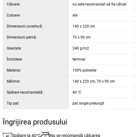
Călcare:
nu este recomandat să fie călcat
Culoare:
alb
Dimensiuni cuvertură:
140 x 220 cm
Dimensiuni pernă:
70 x 90 cm
Greutate:
240 g/m2
Închidere:
fermoal
Material:
100% poliester
Mărime:
140 x 220 cm, 70 x 90 cm
Spălare recomandată:
40 °C
Tip pat:
pat single prelungit
Îngrijirea produsului
Spălare la 40°C
Nu se recomandă călcarea