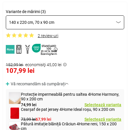
Variante de mărimi (3)
140 x 220 cm, 70 x 90 cm
2 review-uri
STANDARD
100
20.HCN.18488
Boennigheim
152,99 lei
economisiţi 45,00 lei
107,99 lei
Vă recomandăm să cumpărați
Protecție impermeabilă pentru saltea 4Home Harmony,
90 x 200 cm
74,99 lei
Selectează varianta
Cearșaf de pat jersey 4Home Ideal roșu, 90 x 200 cm
73,99 lei
67,99 lei
Selectează varianta
Pătură imitație blăniță Crăciun 4Home reni, 150 x 200
cm