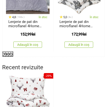
4,8
în stoc
5,0
în stoc
198x
8x
Lenjerie de pat din
Lenjerie de pat din
microflanel 4Home
microflanel 4Home
Lovely, 140x 200 cm, 70
Frosted Trees, 160 x 200
152,99
lei
172,99
lei
x 90 cm
cm, 70 x 80 cm
Adaugă în coș
Adaugă în coș
Next
Recent revizuite
-29%