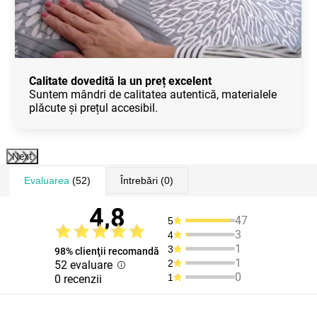
Calitate dovedită la un preț excelent
Suntem mândri de calitatea autentică, materialele
plăcute și prețul accesibil.
Next
Evaluarea
(52)
Întrebări
(0)
4,8
47
5
3
4
1
3
98% clienţii recomandă
1
2
52 evaluare
0
1
0 recenzii