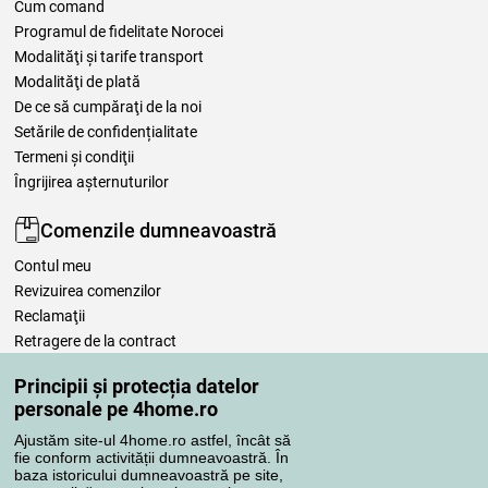
Cum comand
Programul de fidelitate Norocei
Modalităţi şi tarife transport
Modalităţi de plată
De ce să cumpăraţi de la noi
Setările de confidențialitate
Termeni şi condiţii
Îngrijirea așternuturilor
Comenzile dumneavoastră
Contul meu
Revizuirea comenzilor
Reclamaţii
Retragere de la contract
Regulile de procesare a recenziilor
Principii și protecția datelor
personale pe 4home.ro
Metode de transport
Ajustăm site-ul 4home.ro astfel, încât să
fie conform activității dumneavoastră. În
baza istoricului dumneavoastră pe site,