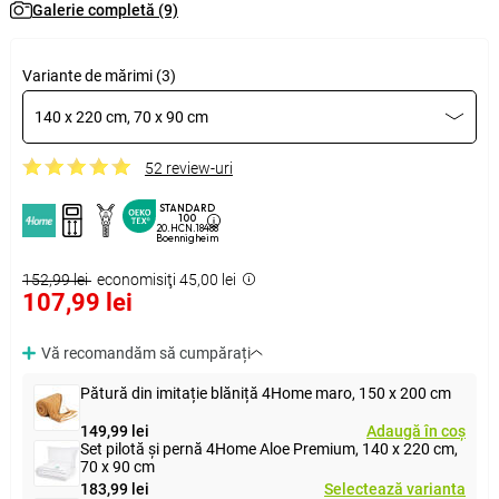
Galerie completă (9)
Variante de mărimi (3)
140 x 220 cm, 70 x 90 cm
52 review-uri
STANDARD
100
20.HCN.18488
Boennigheim
152,99 lei
economisiţi 45,00 lei
107,99 lei
Vă recomandăm să cumpărați
Pătură din imitație blăniță 4Home maro, 150 x 200 cm
149,99 lei
Adaugă în coș
Set pilotă și pernă 4Home Aloe Premium, 140 x 220 cm,
70 x 90 cm
183,99 lei
Selectează varianta