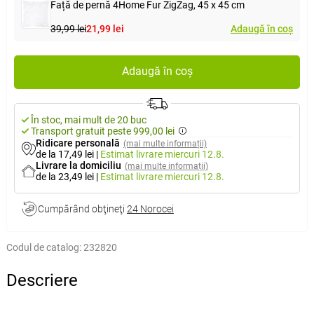
Față de pernă 4Home Fur ZigZag, 45 x 45 cm
39,99 lei
21,99 lei
Adaugă în coș
Adaugă în coș
În stoc, mai mult de 20 buc
Transport gratuit peste 999,00 lei
Ridicare personală
(mai multe informații)
de la 17,49 lei
|
Estimat livrare
miercuri 12.8.
Livrare la domiciliu
(mai multe informații)
de la 23,49 lei
|
Estimat livrare
miercuri 12.8.
Cumpărând obţineţi
24 Norocei
Codul de catalog:
232820
Descriere