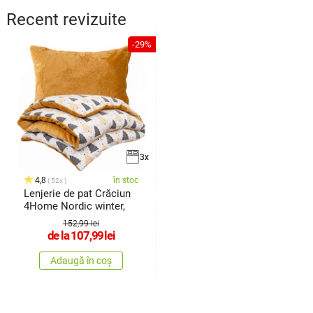
Recent revizuite
-29%
3x
4,8
în stoc
52x
Lenjerie de pat Crăciun
4Home Nordic winter,
152,99 lei
de la
107,99
lei
Adaugă în coș