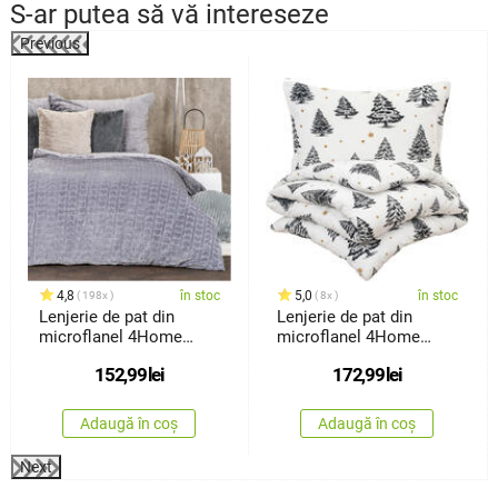
S-ar putea să vă intereseze
Previous
%
4,8
în stoc
5,0
în stoc
198x
8x
Lenjerie de pat din
Lenjerie de pat din
microflanel 4Home
microflanel 4Home
Lovely, 140x 200 cm, 70
Frosted Trees, 160 x 200
152,99
lei
172,99
lei
x 90 cm
cm, 70 x 80 cm
Adaugă în coș
Adaugă în coș
Next