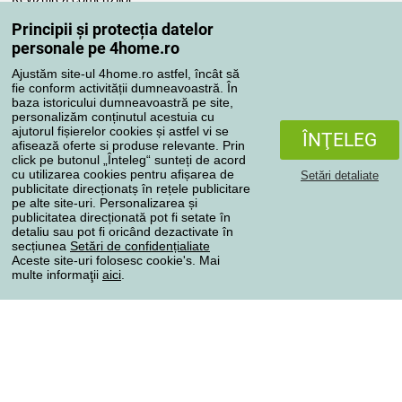
Reclamaţii
Principii și protecția datelor
Retragere de la contract
personale pe 4home.ro
Regulile de procesare a recenziilor
Ajustăm site-ul 4home.ro astfel, încât să
fie conform activității dumneavoastră. În
baza istoricului dumneavoastră pe site,
Metode de transport
personalizăm conținutul acestuia cu
ajutorul fișierelor cookies și astfel vi se
ÎNŢELEG
afisează oferte si produse relevante. Prin
click pe butonul „Înteleg“ sunteți de acord
Metode de plată
cu utilizarea cookies pentru afișarea de
Setări detaliate
publicitate direcționatș în rețele publicitare
pe alte site-uri. Personalizarea și
publicitatea direcționată pot fi setate în
detaliu sau pot fi oricând dezactivate în
Magazin de încredere
secțiunea
Setări de confidențialiate
Aceste site-uri folosesc cookie's. Mai
multe informaţii
aici
.
Protecţia datelor cu caracter personal
Toate drepturile rezervate © 2004-2026 4home, a.s.