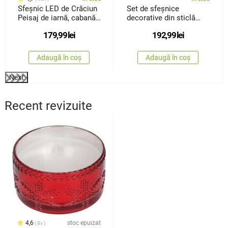
Sfeșnic LED de Crăciun
Set de sfeșnice
Peisaj de iarnă, cabană
decorative din sticlă
șion de zăpadă
Home andStyling, 3
179,99
lei
192,99
lei
bucăți
Adaugă în coș
Adaugă în coș
Next
Recent revizuite
4,6
stoc epuizat
8x