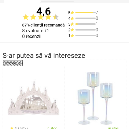
4,6
7
5
0
4
1
3
87% clienţii recomandă
0
2
8 evaluare
0
1
0 recenzii
S-ar putea să vă intereseze
Previous
%
4,7
în stoc
în stoc
62x