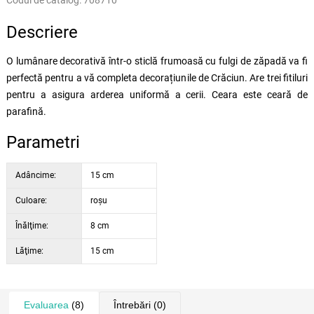
Codul de catalog:
708710
Descriere
O lumânare decorativă într-o sticlă frumoasă cu fulgi de zăpadă va fi
perfectă pentru a vă completa decorațiunile de Crăciun. Are trei fitiluri
pentru a asigura arderea uniformă a cerii. Ceara este ceară de
parafină.
Parametri
Adâncime:
15 cm
Culoare:
roșu
Înălţime:
8 cm
Lăţime:
15 cm
Evaluarea
(8)
Întrebări
(0)