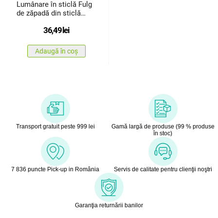
Lumânare în sticlă Fulg
de zăpadă din sticlă
350g, roșu, 15 x 8 cm
36,49
lei
Adaugă în coș
Transport gratuit peste 999 lei
Gamă largă de produse (99 % produse
în stoc)
7 836 puncte Pick-up in România
Servis de calitate pentru clienţii noştri
Garanţia returnării banilor