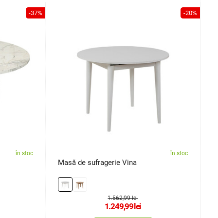
-37%
-20%
în stoc
în stoc
Masă de sufragerie Vina
M
1.562,99 lei
1.249,99
lei