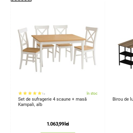
-39%
oc
în stoc
1x
Set de sufragerie 4 scaune + masă
Birou de l
Kampali, alb
1.063,99
lei