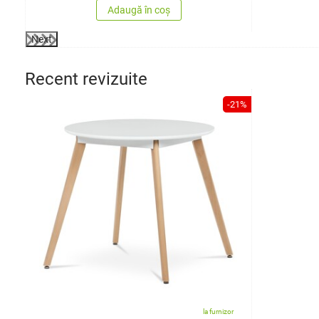
Adaugă în coș
Next
Recent revizuite
-21%
la furnizor