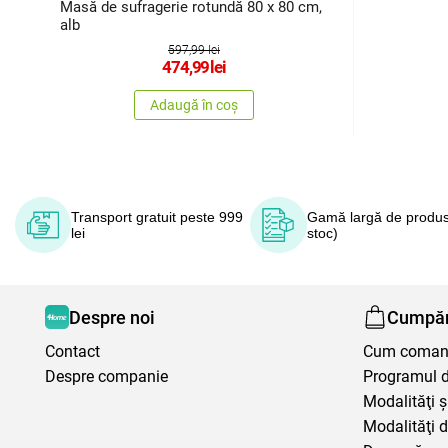
Masă de sufragerie rotundă 80 x 80 cm,
alb
597,99 lei
474,99
lei
Adaugă în coș
Transport gratuit peste 999
Gamă largă de produs
lei
stoc)
Despre noi
Cumpăr
Contact
Cum coma
Despre companie
Programul de
Modalităţi ş
Modalităţi d