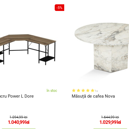
-5%
în stoc
1x
ucru Power L Dore
Măsuță de cafea Nova
1.094,99 lei
1.644,99 lei
1.040,99
lei
1.029,99
lei