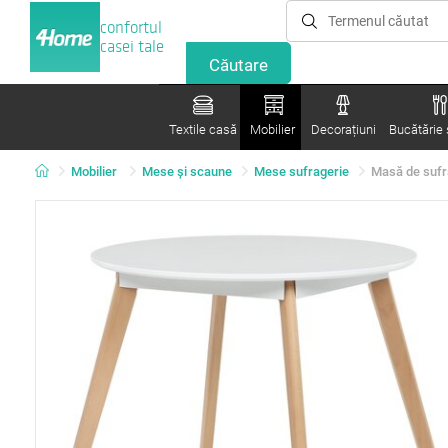
confortul
casei tale
Textile casă
Mobilier
Decorațiuni
Bucătărie ș
Mobilier
Mese şi scaune
Mese sufragerie
Masă de sufra