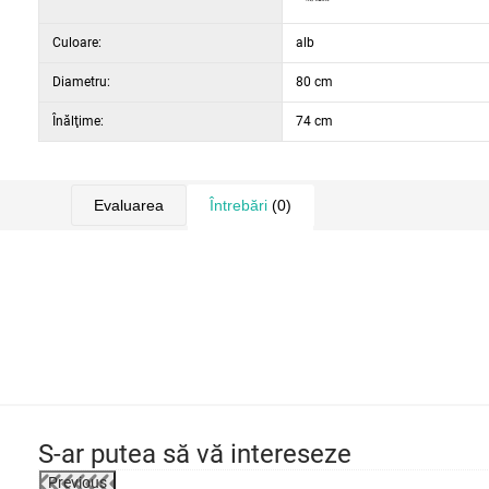
Culoare:
alb
Diametru:
80 cm
Înălţime:
74 cm
Evaluarea
Întrebări
(0)
S-ar putea să vă intereseze
Previous