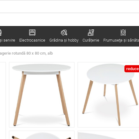
i servire
Electrocasnice
Grădina şi hobby
Curățenie
Frumuseţe şi sănăt
gerie rotundă 80 x 80 cm, alb
reduce