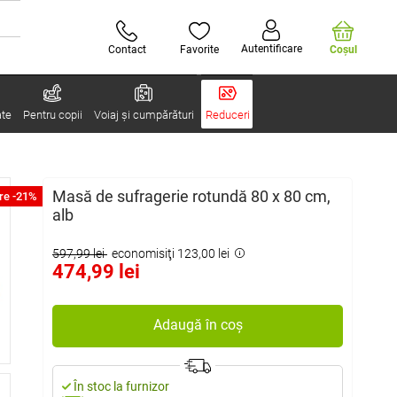
Autentificare
Contact
Favorite
Coşul
ate
Pentru copii
Voiaj și cumpărături
Reduceri
Masă de sufragerie rotundă 80 x 80 cm,
re -21%
alb
597,99 lei
economisiţi 123,00 lei
474,99 lei
Adaugă în coș
În stoc la furnizor