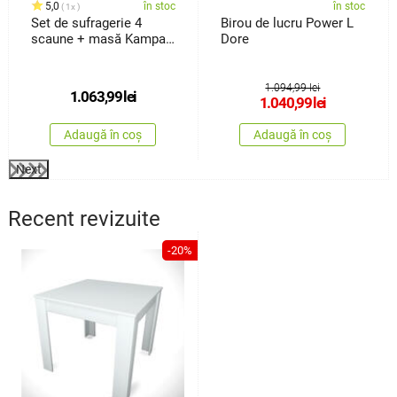
5,0
în stoc
în stoc
1x
Set de sufragerie 4
Birou de lucru Power L
scaune + masă Kampali,
Dore
alb
1.094,99 lei
1.063,99
lei
1.040,99
lei
Adaugă în coș
Adaugă în coș
Next
Recent revizuite
-20%