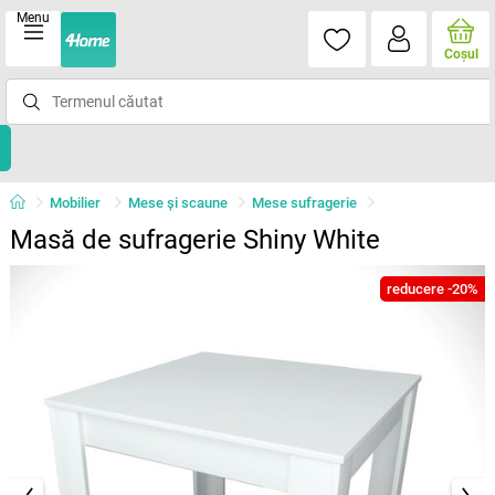
Menu
Coşul
Mobilier
Mese şi scaune
Mese sufragerie
Masă de sufragerie Shiny White
reducere -20%