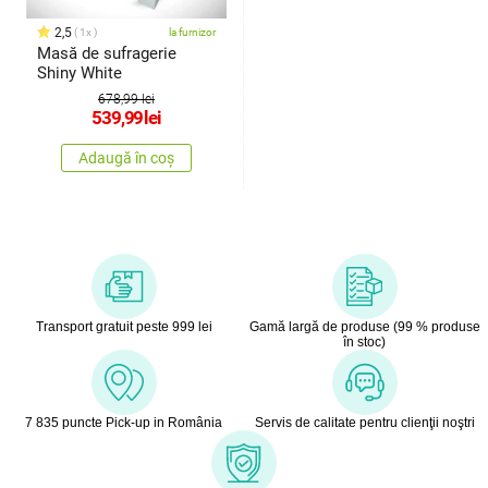
2,5
1x
la furnizor
Masă de sufragerie
Shiny White
678,99 lei
539,99
lei
Adaugă în coș
Transport gratuit peste 999 lei
Gamă largă de produse (99 % produse
în stoc)
7 835 puncte Pick-up in România
Servis de calitate pentru clienţii noştri