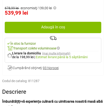
678,99 lei
economisiţi 139,00 lei
539,99 lei
Adaugă în coș
În stoc la furnizor
Transport colete voluminoase
Livrare la domiciliu
(mai multe informații)
de la 198,99 lei
|
Estimat livrare
până la 5 săptămâni
Cumpărând obţineţi
93 Norocei
Codul de catalog:
811287
Descriere
Îmbunătățiți-vă experiența culinară cu uimitoarea noastră masă albă