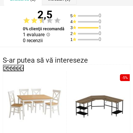
2,5
0
5
0
4
1
3
0% clienţii recomandă
0
2
1 evaluare
0
1
0 recenzii
S-ar putea să vă intereseze
Previous
%
-5%