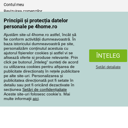
Contul meu
Revizuirea comenzilor
Reclamaţii
Principii și protecția datelor
Retragere de la contract
personale pe 4home.ro
Regulile de procesare a recenziilor
Ajustăm site-ul 4home.ro astfel, încât să
fie conform activității dumneavoastră. În
baza istoricului dumneavoastră pe site,
Metode de transport
personalizăm conținutul acestuia cu
ajutorul fișierelor cookies și astfel vi se
ÎNŢELEG
afisează oferte si produse relevante. Prin
click pe butonul „Înteleg“ sunteți de acord
Metode de plată
cu utilizarea cookies pentru afișarea de
Setări detaliate
publicitate direcționatș în rețele publicitare
pe alte site-uri. Personalizarea și
publicitatea direcționată pot fi setate în
detaliu sau pot fi oricând dezactivate în
Magazin de încredere
secțiunea
Setări de confidențialiate
Aceste site-uri folosesc cookie's. Mai
multe informaţii
aici
.
Protecţia datelor cu caracter personal