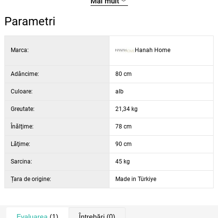
Mai mult
această piesă de mobilier atemporală. Comandați-o acum și lăsați
magia să se răspândească în sufrageria dvs.!
Parametri
Marca:
Hanah Home
Adâncime:
80 cm
Culoare:
alb
Greutate:
21,34 kg
Înălţime:
78 cm
Lăţime:
90 cm
Sarcina:
45 kg
Țara de origine:
Made in Türkiye
Evaluarea
(1)
Întrebări
(0)