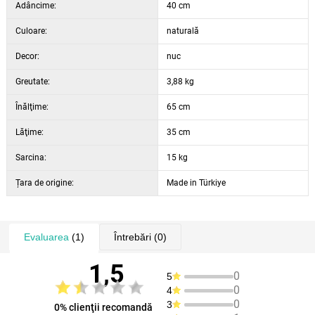
Adâncime:
40 cm
Culoare:
naturală
Decor:
nuc
Greutate:
3,88 kg
Înălţime:
65 cm
Lăţime:
35 cm
Sarcina:
15 kg
Țara de origine:
Made in Türkiye
Evaluarea
(1)
Întrebări
(0)
1,5
0
5
0
4
0
3
0% clienţii recomandă