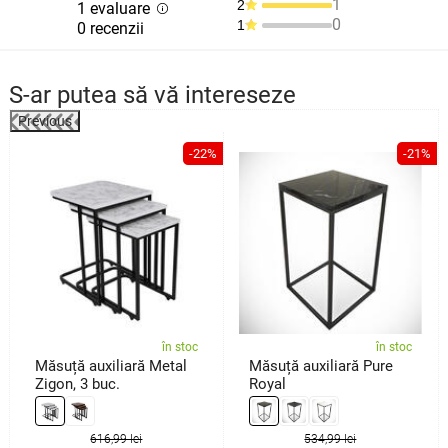
1
2
1 evaluare
0
1
0 recenzii
S-ar putea să vă intereseze
Previous
%
-22%
-21%
în stoc
în stoc
Măsuță auxiliară Metal
Măsuță auxiliară Pure
Zigon, 3 buc.
Royal
616,99 lei
534,99 lei