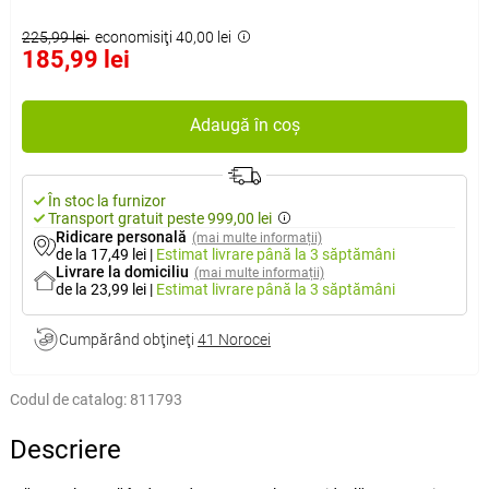
225,99 lei
economisiţi 40,00 lei
185,99 lei
Adaugă în coș
În stoc la furnizor
Transport gratuit peste 999,00 lei
Ridicare personală
(mai multe informații)
de la 17,49 lei
|
Estimat livrare
până la 3 săptămâni
Livrare la domiciliu
(mai multe informații)
de la 23,99 lei
|
Estimat livrare
până la 3 săptămâni
Cumpărând obţineţi
41 Norocei
Codul de catalog:
811793
Descriere