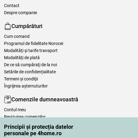
Contact
Despre companie
Cumpărături
Cum comand
Programul de fidelitate Norocei
Modalităţi şi tarife transport
Modalităţi de plată
De ce să cumpăraţi de la noi
Setările de confidențialitate
Termeni şi condiţii
Îngrijirea așternuturilor
Comenzile dumneavoastră
Contul meu
Revizuirea comenzilor
Reclamaţii
Principii și protecția datelor
Retragere de la contract
personale pe 4home.ro
Regulile de procesare a recenziilor