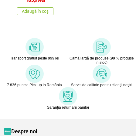
185,99
lei
Adaugă în coș
Transport gratuit peste 999 lei
Gamă largă de produse (99 % produse
în stoc)
7 836 puncte Pick-up in România
Servis de calitate pentru clienţii noştri
Garanţia returnării banilor
Despre noi