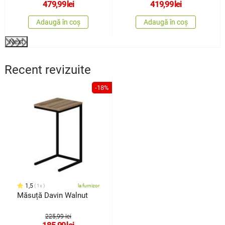
479,99
lei
419,99
lei
Adaugă în coș
Adaugă în coș
Next
Recent revizuite
-18%
1,5
1x
la furnizor
Măsuță Davin Walnut
225,99 lei