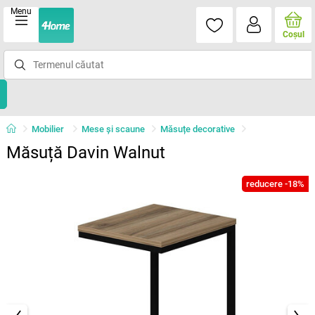
Menu
Coşul
Mobilier
Mese şi scaune
Măsuțe decorative
Măsuță Davin Walnut
reducere -18%