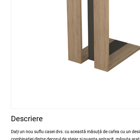
Descriere
Dați un nou suflu casei dvs. cu această măsuță de cafea cu un desi
combinației dintre decorul de stejar și nuanța antracit, măsuța ara