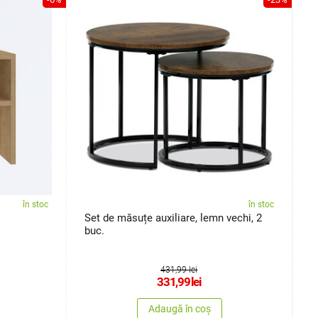
în stoc
în stoc
Set de măsuțe auxiliare, lemn vechi, 2
M
buc.
431,99 lei
331,99
lei
Adaugă în coș