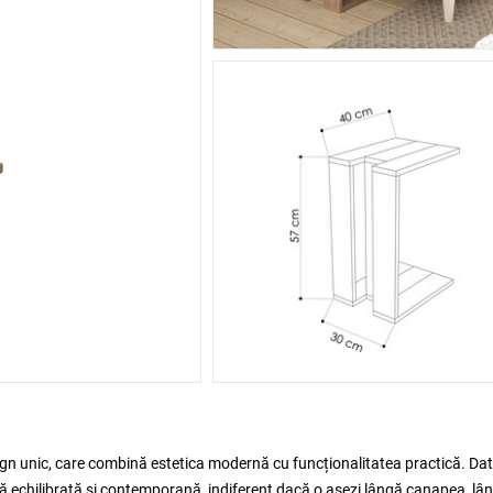
gn unic, care combină estetica modernă cu funcționalitatea practică. Dat
tă echilibrată și contemporană, indiferent dacă o așezi lângă canapea, lâ