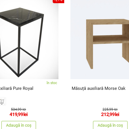
în stoc
iliară Pure Royal
Măsuță auxiliară Morse Oak
534,99 lei
225,99 lei
419,99
lei
212,99
lei
Adaugă în coș
Adaugă în coș