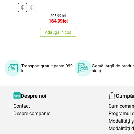
205,99 lei
164,99
lei
Adaugă în coș
Transport gratuit peste 999
Gamă largă de produs
lei
stoc)
Despre noi
Cumpăr
Contact
Cum coma
Despre companie
Programul de
Modalităţi ş
Modalităţi d