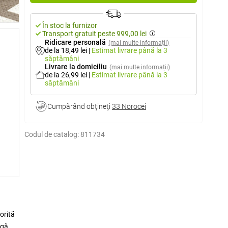
În stoc la furnizor
Transport gratuit peste 999,00 lei
Ridicare personală
(mai multe informații)
de la 18,49 lei
|
Estimat livrare
până la 3
săptămâni
Livrare la domiciliu
(mai multe informații)
de la 26,99 lei
|
Estimat livrare
până la 3
săptămâni
Cumpărând obţineţi
33 Norocei
Codul de catalog:
811734
orită
ngă