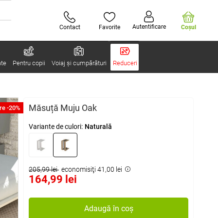
Autentificare
Contact
Favorite
Coşul
ate
Pentru copii
Voiaj și cumpărături
Reduceri
Măsuță Muju Oak
re -20%
Variante de culori:
Naturală
205,99 lei
economisiţi 41,00 lei
164,99 lei
Adaugă în coș