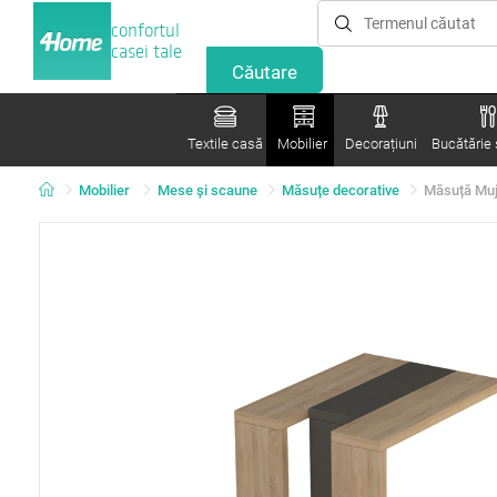
confortul
casei tale
Textile casă
Mobilier
Decorațiuni
Bucătărie ș
Mobilier
Mese şi scaune
Măsuțe decorative
Măsuță Mu