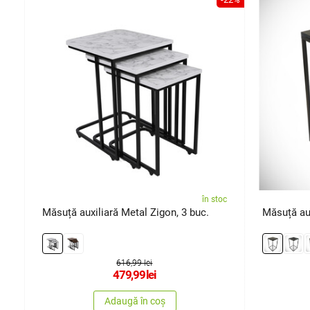
oc
în stoc
Măsuță auxiliară Metal Zigon, 3 buc.
Măsuță aux
616,99 lei
479,99
lei
Adaugă în coș