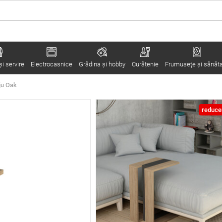
i servire
Electrocasnice
Grădina şi hobby
Curățenie
Frumuseţe şi sănăt
ju Oak
reduce