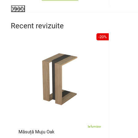
Next
Recent revizuite
-20%
la furnizor
Măsuță Muju Oak