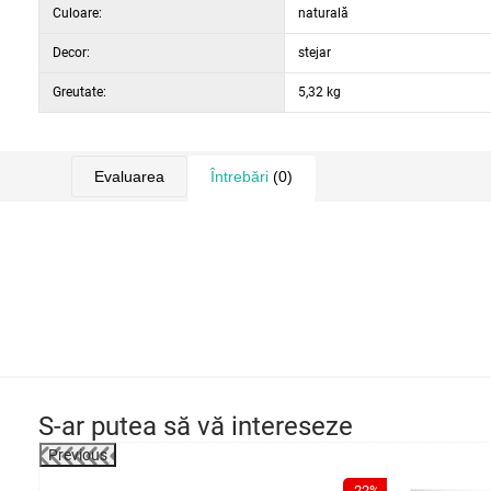
Culoare:
naturală
Decor:
stejar
Greutate:
5,32 kg
Evaluarea
Întrebări
(0)
S-ar putea să vă intereseze
Previous
-39%
-22%