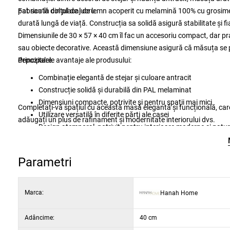
pat sau în colțul de lucru.
Fabricată din placaj de lemn acoperit cu melamină 100% cu grosimea
durată lungă de viață. Construcția sa solidă asigură stabilitate și fia
Dimensiunile de 30 × 57 × 40 cm îl fac un accesoriu compact, dar prac
sau obiecte decorative. Această dimensiune asigură că măsuța se po
depozitare.
Principalele avantaje ale produsului:
Combinație elegantă de stejar și culoare antracit
Construcție solidă și durabilă din PAL melaminat
Dimensiuni compacte, potrivite și pentru spații mai mici
Completați-vă spațiul cu această masă elegantă și funcțională, care
Utilizare versatilă în diferite părți ale casei
adăugați un plus de rafinament și modernitate interiorului dvs.
Design atemporal, potrivit pentru interioare moderne și natur
Material: 100% placaj cu melamină
Grosime blat: 18 mm
Parametri
Lățime: 30 cm
Înălțime: 57 cm
Adâncime: 40 cm
Marca:
Hanah Home
Culoare: stejar și antracit
Adâncime:
40 cm