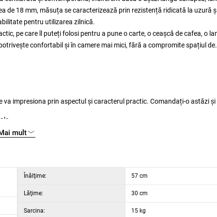
 de 18 mm, măsuța se caracterizează prin rezistență ridicată la uzură ș
bilitate pentru utilizarea zilnică.
tic, pe care îl puteți folosi pentru a pune o carte, o ceașcă de cafea, o l
trivește confortabil și în camere mai mici, fără a compromite spațiul de
 va impresiona prin aspectul și caracterul practic. Comandați-o astăzi și
ale
Mai mult
Înălţime:
57 cm
Lăţime:
30 cm
Sarcina:
15 kg