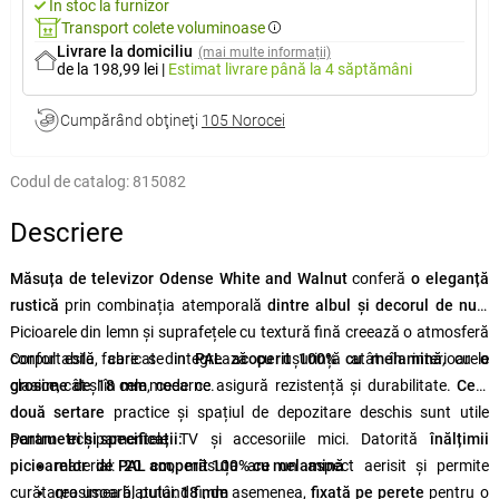
În stoc la furnizor
Transport colete voluminoase
Livrare la domiciliu
(mai multe informații)
de la 198,99 lei
|
Estimat livrare
până la 4 săptămâni
Cumpărând obţineţi
105 Norocei
Codul de catalog:
815082
Descriere
Măsuța de televizor Odense White and Walnut
conferă
o eleganță
rustică
prin combinația atemporală
dintre albul și decorul de nuc
.
Picioarele din lemn și suprafețele cu textură fină creează o atmosferă
confortabilă, care se integrează cu ușurință atât în interioarele
Corpul este fabricat din
PAL acoperit 100% cu melamină
, cu
o
clasice, cât și în cele moderne.
grosime de 18 mm
, ceea ce asigură rezistență și durabilitate.
Cele
două sertare
practice și spațiul de depozitare deschis sunt utile
pentru echipamentele TV și accesoriile mici. Datorită
Parametri și specificații:
înălțimii
picioarelor de 20 cm
material:
PAL acoperit 100% cu melamină
, măsuța are un aspect aerisit și permite
curățarea ușoară, putând fi, de asemenea,
grosimea blatului:
18 mm
fixată pe perete
pentru o