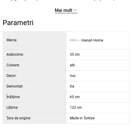
stabilitate mai mare.
picioare:
din
lemn
Mai mult
dimensiuni:
lățime 122 cm, înălțime 65 cm, adâncime 35 cm
dimensiuni sertar:
lățime 50 cm, înălțime 13,5 cm, adâncime
Parametri
35 cm
număr de sertare:
2
Marca:
Hanah Home
înălțimea picioarelor:
20 cm
culoare:
alb / nuc
Adâncime:
35 cm
Culoare:
alb
Decor:
nuc
Demontat:
Da
Înălţime:
65 cm
Lăţime:
122 cm
Țara de origine:
Made in Türkiye