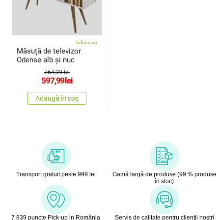
la furnizor
Măsuță de televizor
Odense alb și nuc
754,99 lei
597,99
lei
Adaugă în coș
Transport gratuit peste 999 lei
Gamă largă de produse (99 % produse
în stoc)
7 839 puncte Pick-up in România
Servis de calitate pentru clienţii noştri