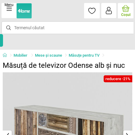
Menu
Coşul
Mobilier
Mese şi scaune
Măsuțe pentru TV
Măsuță de televizor Odense alb și nuc
reducere -21%