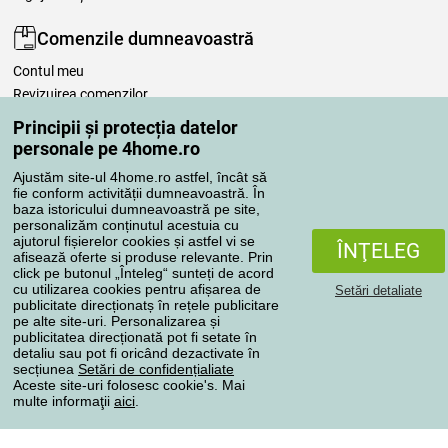
Comenzile dumneavoastră
Contul meu
Revizuirea comenzilor
Reclamaţii
Principii și protecția datelor
Retragere de la contract
personale pe 4home.ro
Regulile de procesare a recenziilor
Ajustăm site-ul 4home.ro astfel, încât să
fie conform activității dumneavoastră. În
baza istoricului dumneavoastră pe site,
Metode de transport
personalizăm conținutul acestuia cu
ajutorul fișierelor cookies și astfel vi se
ÎNŢELEG
afisează oferte si produse relevante. Prin
click pe butonul „Înteleg“ sunteți de acord
Metode de plată
cu utilizarea cookies pentru afișarea de
Setări detaliate
publicitate direcționatș în rețele publicitare
pe alte site-uri. Personalizarea și
publicitatea direcționată pot fi setate în
detaliu sau pot fi oricând dezactivate în
Magazin de încredere
secțiunea
Setări de confidențialiate
Aceste site-uri folosesc cookie's. Mai
multe informaţii
aici
.