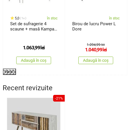
5,0
în stoc
în stoc
1x
Set de sufragerie 4
Birou de lucru Power L
scaune + masă Kampali,
Dore
alb
1.094,99 lei
1.063,99
lei
1.040,99
lei
Adaugă în coș
Adaugă în coș
Next
Recent revizuite
-21%