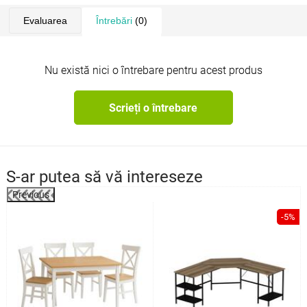
Evaluarea
Întrebări
(0)
Nu există nici o întrebare pentru acest produs
Scrieți o întrebare
S-ar putea să vă intereseze
Previous
%
-5%