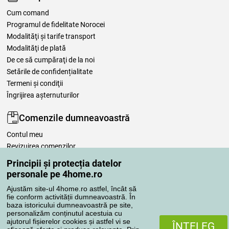
Cum comand
Programul de fidelitate Norocei
Modalităţi şi tarife transport
Modalităţi de plată
De ce să cumpăraţi de la noi
Setările de confidențialitate
Termeni şi condiţii
Îngrijirea așternuturilor
Comenzile dumneavoastră
Contul meu
Revizuirea comenzilor
Reclamaţii
Principii și protecția datelor
Retragere de la contract
personale pe 4home.ro
Regulile de procesare a recenziilor
Ajustăm site-ul 4home.ro astfel, încât să
fie conform activității dumneavoastră. În
baza istoricului dumneavoastră pe site,
Metode de transport
personalizăm conținutul acestuia cu
ajutorul fișierelor cookies și astfel vi se
ÎNŢELEG