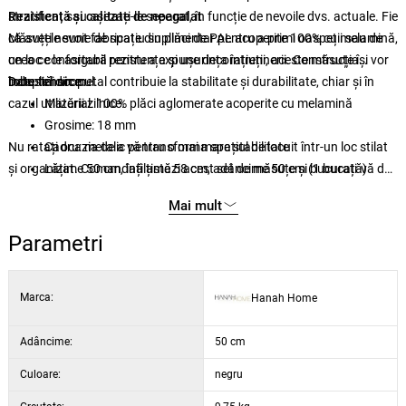
stratificat sau așezați-le separat, în funcție de nevoile dvs. actuale. Fie
Rezistență și calitate de neegalat
că aveți nevoie de spațiu suplimentar pentru a primi oaspeții sau de
Măsuțele sunt fabricate din plăci de PAL acoperite 100% cu melamină,
un loc confortabil pentru a expune decorațiuni, aceste măsuțe își vor
ceea ce le asigură rezistența și ușurința întreținerii. Construcția
îndeplini scopul.
robustă din metal contribuie la stabilitate și durabilitate, chiar și în
Date tehnice:
cazul utilizării zilnice.
Material: 100% plăci aglomerate acoperite cu melamină
Grosime: 18 mm
Nu ratați ocazia de a vă transforma spațiul de locuit într-un loc stilat
Cadru: metalic pentru o mai mare stabilitate
și organizat. Comandați astăzi acest set de măsuțe și bucurați-vă de
Lățime 50 cm, înălțime 58 cm, adâncime 50 cm (1 bucată)
combinația perfectă între funcționalitate și eleganță.
Lățime 40 cm, înălțime 52 cm, adâncime 40 cm (1 bucată)
Mai mult
Lățime 30 cm, înălțime 48 cm, adâncime 30 cm (1 bucată)
Culoare: negru
Parametri
Marca:
Hanah Home
Adâncime:
50 cm
Culoare:
negru