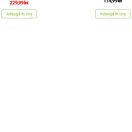
114,99
lei
229,99
lei
Adaugă în coș
Adaugă în coș