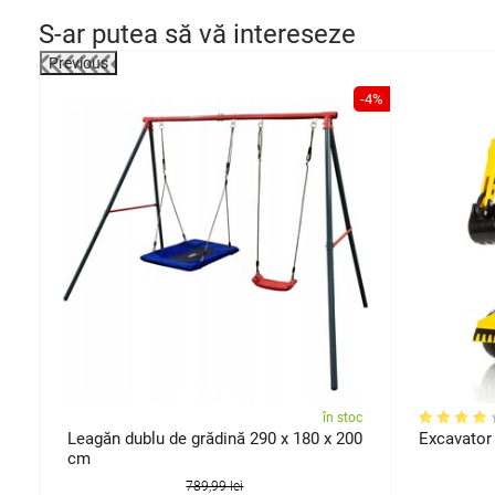
S-ar putea să vă intereseze
Previous
-23%
-4%
oc
în stoc
de
Leagăn dublu de grădină 290 x 180 x 200
Excavator 
cm
789,99 lei