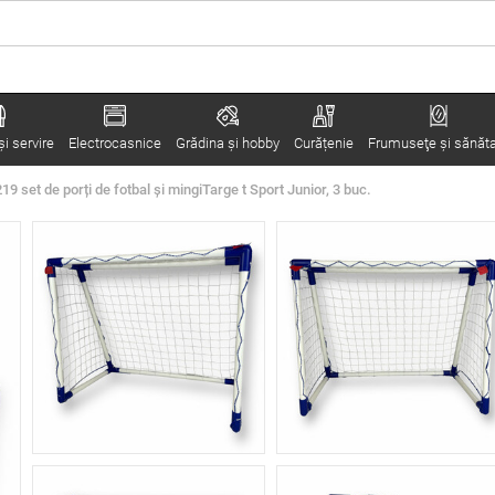
i servire
Electrocasnice
Grădina şi hobby
Curățenie
Frumuseţe şi sănăt
 set de porți de fotbal și mingiTarge t Sport Junior, 3 buc.