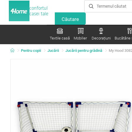
confortul
casei tale
Textile casă
Mobilier
Decorațiuni
Bucătărie ș
Pentru copii
Jucării
Jucării pentru grădină
My Hood 308219