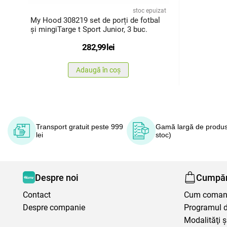
stoc epuizat
My Hood 308219 set de porți de fotbal
și mingiTarge t Sport Junior, 3 buc.
282,99
lei
Adaugă în coș
Transport gratuit peste 999
Gamă largă de produs
lei
stoc)
Despre noi
Cumpăr
Contact
Cum coma
Despre companie
Programul de
Modalităţi ş