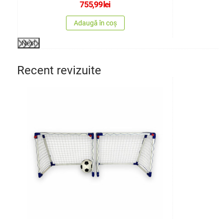
755,99
lei
Adaugă în coș
Next
Recent revizuite