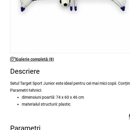
Galerie completă (8)
Descriere
Setul Target Sport Junior este ideal pentru cei mai mici copii. Conți
Parametri tehnici:
dimensiuni poartă: 74 x 60 x 46 cm
materialul structurii: plastic
diametru structură: 25 mm
culoare: alb + albastru
greutate: 5 kg
Parametri