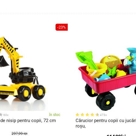
-23%
în stoc
60x
473x
de nisip pentru copii, 72 cm
Cărucior pentru copii cu jucări
roșu,
297,99 lei