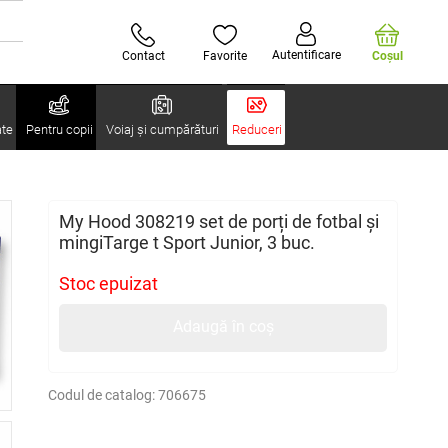
Autentificare
Contact
Favorite
Coşul
ate
Pentru copii
Voiaj și cumpărături
Reduceri
My Hood 308219 set de porți de fotbal și
mingiTarge t Sport Junior, 3 buc.
Stoc epuizat
Adaugă în coș
Codul de catalog:
706675