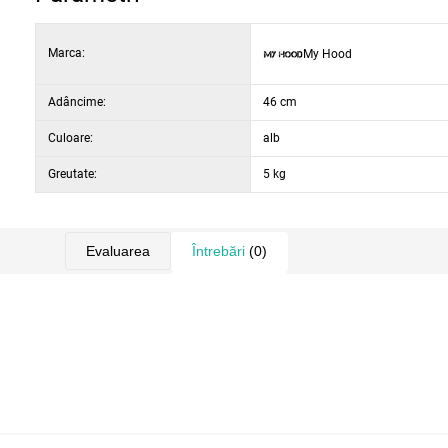
Marca:
My Hood
Adâncime:
46 cm
Culoare:
alb
Greutate:
5 kg
Evaluarea
Întrebări
(0)