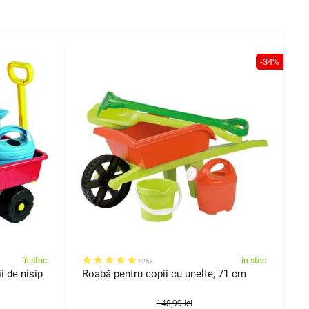
-34%
în stoc
în stoc
126x
i de nisip
Roabă pentru copii cu unelte, 71 cm
T
148,99 lei