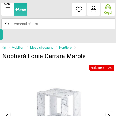
Menu
Coşul
Mobilier
Mese şi scaune
Noptiere
Noptieră Lonie Carrara Marble
reducere -19%