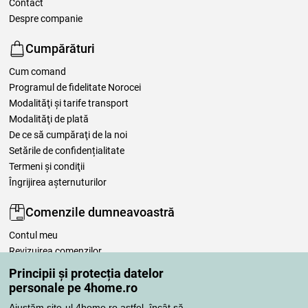
Contact
Despre companie
Cumpărături
Cum comand
Programul de fidelitate Norocei
Modalităţi şi tarife transport
Modalităţi de plată
De ce să cumpăraţi de la noi
Setările de confidențialitate
Termeni şi condiţii
Îngrijirea așternuturilor
Comenzile dumneavoastră
Contul meu
Revizuirea comenzilor
Reclamaţii
Principii și protecția datelor
Retragere de la contract
personale pe 4home.ro
Regulile de procesare a recenziilor
Ajustăm site-ul 4home.ro astfel, încât să