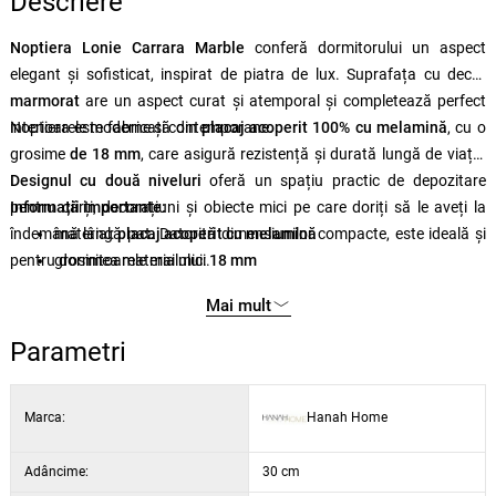
Descriere
Noptiera Lonie Carrara Marble
conferă dormitorului un aspect
elegant și sofisticat, inspirat de piatra de lux. Suprafața cu decor
marmorat
are un aspect curat și atemporal și completează perfect
interioarele moderne și contemporane.
Noptiera este fabricată din
placaj acoperit 100% cu melamină
, cu o
grosime
de 18 mm
, care asigură rezistență și durată lungă de viață.
Designul cu două niveluri
oferă un spațiu practic de depozitare
pentru cărți, decorațiuni și obiecte mici pe care doriți să le aveți la
Informații importante:
îndemână lângă pat. Datorită dimensiunilor compacte, este ideală și
material:
placaj acoperit cu melamină
pentru dormitoarele mai mici.
grosimea materialului:
18 mm
dimensiuni:
30 × 30 × 55 cm
Mai mult
design:
două niveluri deschise
Parametri
Marca:
Hanah Home
Adâncime:
30 cm