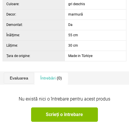
Culoare:
gri deschis
Decor:
marmură
Demontat:
Da
Înălţime:
55 cm
Lăţime:
30 cm
Țara de origine:
Made in Türkiye
Evaluarea
Întrebări
(0)
Nu există nici o întrebare pentru acest produs
Scrieți o întrebare