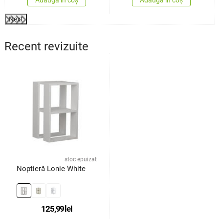
Adaugă în coș
Adaugă în coș
Next
Recent revizuite
stoc epuizat
Noptieră Lonie White
125,99
lei