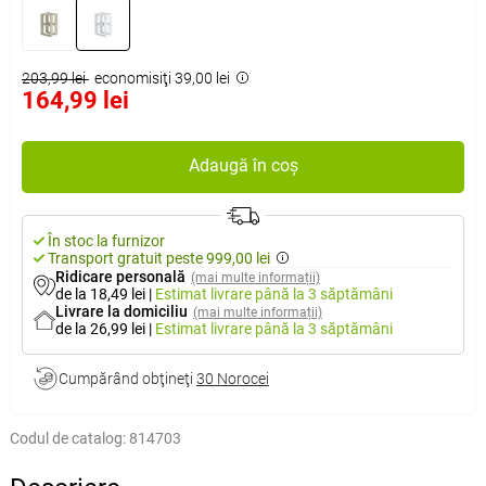
203,99 lei
economisiţi 39,00 lei
164,99 lei
Adaugă în coș
În stoc la furnizor
Transport gratuit peste 999,00 lei
Ridicare personală
(mai multe informații)
de la 18,49 lei
|
Estimat livrare
până la 3 săptămâni
Livrare la domiciliu
(mai multe informații)
de la 26,99 lei
|
Estimat livrare
până la 3 săptămâni
Cumpărând obţineţi
30 Norocei
Codul de catalog:
814703