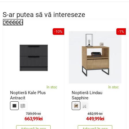
S-ar putea să vă intereseze
Previous
%
-10%
-1%
în stoc
în stoc
Noptieră Kale Plus
Noptieră Lindau
Antracit
Sapphire
739,99 lei
452,99 lei
663,99
lei
449,99
lei