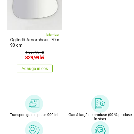
la furnizor
Oglindă Amorphous 70 x
90 cm
1.067,99 lei
829,99
lei
Adaugă în coș
Transport gratuit peste 999 lei
Gamă largă de produse (99 % produse
în stoc)