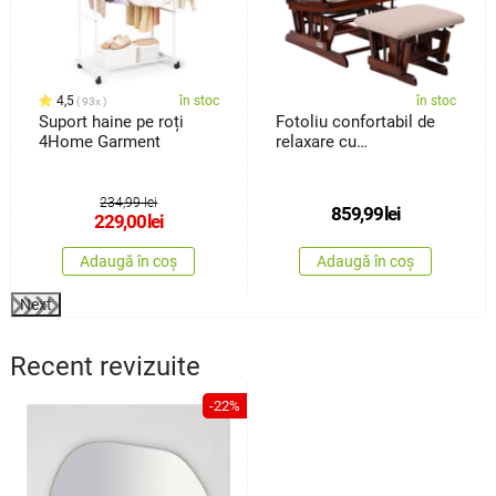
4,5
în stoc
în stoc
93x
Suport haine pe roți
Fotoliu confortabil de
4Home Garment
relaxare cu
taburetTreviso, maro
închis
234,99 lei
859,99
lei
229,00
lei
Adaugă în coș
Adaugă în coș
Next
Recent revizuite
-22%