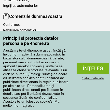
Îngrijirea așternuturilor
Comenzile dumneavoastră
Contul meu
Revizuirea comenzilor
Reclamaţii
Principii și protecția datelor
Retragere de la contract
personale pe 4home.ro
Regulile de procesare a recenziilor
Ajustăm site-ul 4home.ro astfel, încât să
fie conform activității dumneavoastră. În
baza istoricului dumneavoastră pe site,
Metode de transport
personalizăm conținutul acestuia cu
ajutorul fișierelor cookies și astfel vi se
ÎNŢELEG
afisează oferte si produse relevante. Prin
click pe butonul „Înteleg“ sunteți de acord
Metode de plată
cu utilizarea cookies pentru afișarea de
Setări detaliate
publicitate direcționatș în rețele publicitare
pe alte site-uri. Personalizarea și
publicitatea direcționată pot fi setate în
detaliu sau pot fi oricând dezactivate în
Magazin de încredere
secțiunea
Setări de confidențialiate
Aceste site-uri folosesc cookie's. Mai
multe informaţii
aici
.