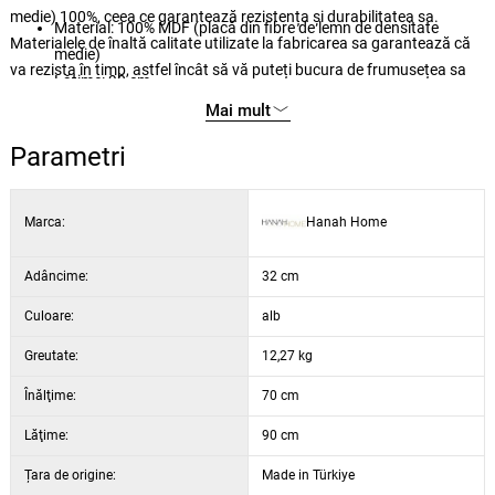
medie) 100%, ceea ce garantează rezistența și durabilitatea sa.
Material: 100% MDF (placă din fibre de lemn de densitate
Materialele de înaltă calitate utilizate la fabricarea sa garantează că
medie)
va rezista în timp, astfel încât să vă puteți bucura de frumusețea sa
Lățime: 90 cm
timp de mulți ani. Datorită dimensiunilor sale generoase de 90 cm
Înălțime: 70 cm
Mai mult
lățime, 70 cm înălțime și 3,2 cm adâncime, această oglindă este ideală
Adâncime: 3,2 cm
pentru a crea iluzia unui spațiu mai mare. Este suficient să o agățați și
Parametri
Culoare: transparent
să vă bucurați de transformarea instantanee pe care o va aduce în
Instalare: Poate fi fixat pe perete
casa dumneavoastră.
Marca:
Hanah Home
Adâncime:
32 cm
Culoare:
alb
Greutate:
12,27 kg
Înălţime:
70 cm
Lăţime:
90 cm
Țara de origine:
Made in Türkiye