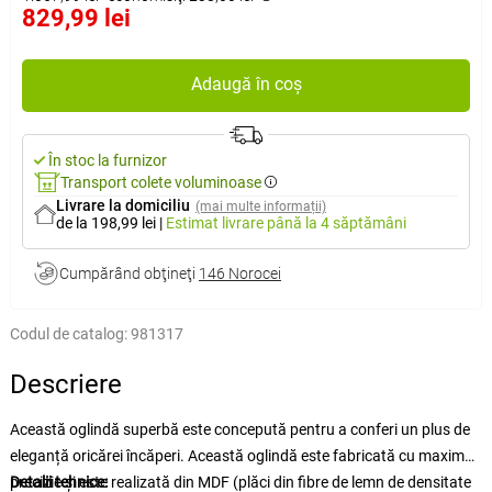
829,99 lei
Adaugă în coș
În stoc la furnizor
Transport colete voluminoase
Livrare la domiciliu
(mai multe informații)
de la 198,99 lei
|
Estimat livrare
până la 4 săptămâni
Cumpărând obţineţi
146 Norocei
Codul de catalog:
981317
Descriere
Această oglindă superbă este concepută pentru a conferi un plus de
eleganță oricărei încăperi. Această oglindă este fabricată cu maximă
precizie și este realizată din MDF (plăci din fibre de lemn de densitate
Detalii tehnice: