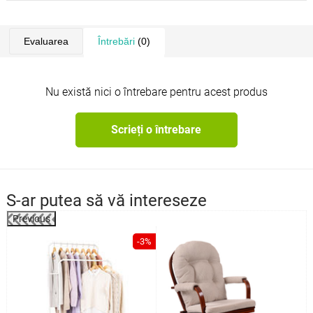
Evaluarea
Întrebări
(0)
Nu există nici o întrebare pentru acest produs
Scrieți o întrebare
S-ar putea să vă intereseze
Previous
%
-3%