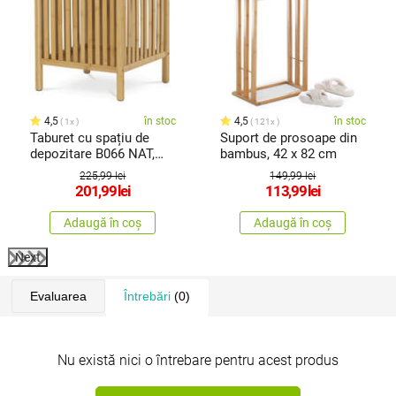
4,5
în stoc
4,5
în stoc
1x
121x
Taburet cu spațiu de
Suport de prosoape din
depozitare B066 NAT,
bambus, 42 x 82 cm
bambus
225,99 lei
149,99 lei
201,99
lei
113,99
lei
Adaugă în coș
Adaugă în coș
Next
Evaluarea
Întrebări
(0)
Nu există nici o întrebare pentru acest produs