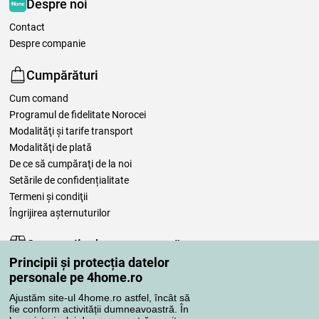
Despre noi
Contact
Despre companie
Cumpărături
Cum comand
Programul de fidelitate Norocei
Modalităţi şi tarife transport
Modalităţi de plată
De ce să cumpăraţi de la noi
Setările de confidențialitate
Termeni şi condiţii
Îngrijirea așternuturilor
Comenzile dumneavoastră
Principii și protecția datelor
Contul meu
personale pe 4home.ro
Revizuirea comenzilor
Ajustăm site-ul 4home.ro astfel, încât să
Reclamaţii
fie conform activității dumneavoastră. În
Retragere de la contract