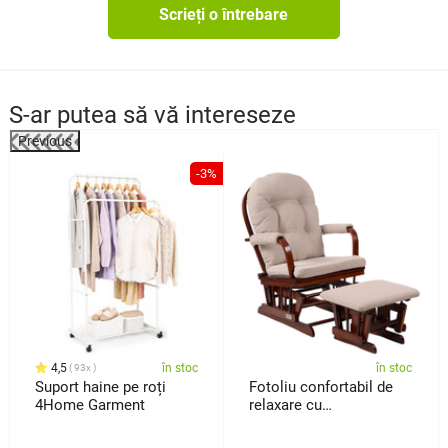
Scrieți o întrebare
S-ar putea să vă intereseze
Previous
%
-3%
4,5
în stoc
în stoc
93x
Suport haine pe roți
Fotoliu confortabil de
4Home Garment
relaxare cu
taburetTreviso, maro
închis