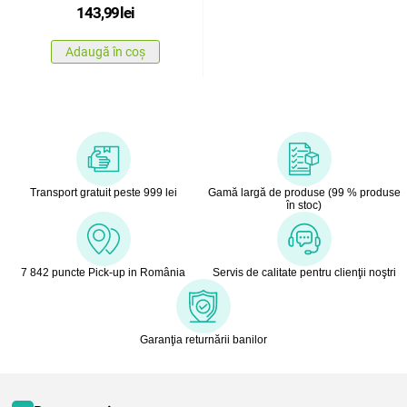
143,99
lei
Adaugă în coș
Transport gratuit peste 999 lei
Gamă largă de produse (99 % produse
în stoc)
7 842 puncte Pick-up in România
Servis de calitate pentru clienţii noştri
Garanţia returnării banilor