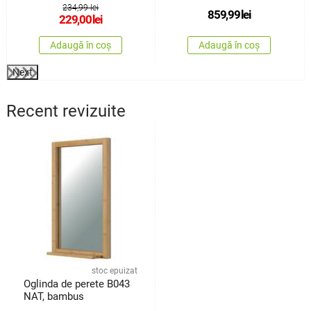
234,99 lei
859,99
lei
229,00
lei
Adaugă în coș
Adaugă în coș
Next
Recent revizuite
stoc epuizat
Oglinda de perete B043
NAT, bambus