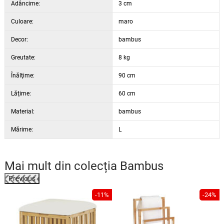
Adâncime:
3 cm
Culoare:
maro
Decor:
bambus
Greutate:
8 kg
Înălţime:
90 cm
Lăţime:
60 cm
Material:
bambus
Mărime:
L
Mai mult din colecția
Bambus
Previous
%
-11%
-24%