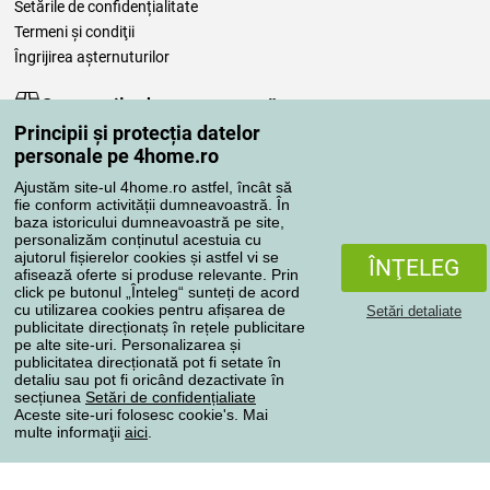
Setările de confidențialitate
Termeni şi condiţii
Îngrijirea așternuturilor
Comenzile dumneavoastră
Principii și protecția datelor
Contul meu
personale pe 4home.ro
Revizuirea comenzilor
Ajustăm site-ul 4home.ro astfel, încât să
Reclamaţii
fie conform activității dumneavoastră. În
Retragere de la contract
baza istoricului dumneavoastră pe site,
personalizăm conținutul acestuia cu
Regulile de procesare a recenziilor
ajutorul fișierelor cookies și astfel vi se
ÎNŢELEG
afisează oferte si produse relevante. Prin
click pe butonul „Înteleg“ sunteți de acord
Metode de transport
cu utilizarea cookies pentru afișarea de
Setări detaliate
publicitate direcționatș în rețele publicitare
pe alte site-uri. Personalizarea și
publicitatea direcționată pot fi setate în
Metode de plată
detaliu sau pot fi oricând dezactivate în
secțiunea
Setări de confidențialiate
Aceste site-uri folosesc cookie's. Mai
multe informaţii
aici
.
Magazin de încredere