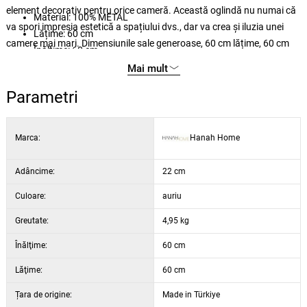
element decorativ pentru orice cameră. Această oglindă nu numai că
Material: 100% METAL
va spori impresia estetică a spațiului dvs., dar va crea și iluzia unei
Lățime: 60 cm
camere mai mari. Dimensiunile sale generoase, 60 cm lățime, 60 cm
Înălțime: 60 cm
înălțime și 2,2 cm adâncime, îl fac un element decorativ perfect pentru
Adâncime: 2,2 cm
Mai mult
orice perete. Datorită faptului că această oglindă reflectă lumina și
Culoare: auriu
extinde spațiul vizual, camera dvs. va părea mai deschisă și mai
Parametri
spațioasă. Oglinda este concepută astfel încât să poată fi fixată cu
ușurință pe perete, ceea ce permite o instalare fără probleme. Este
Marca:
Hanah Home
livrată complet asamblată, astfel încât să vă puteți bucura de
frumusețea ei imediat după ce o scoateți din cutie.
Adâncime:
22 cm
Culoare:
auriu
Greutate:
4,95 kg
Înălţime:
60 cm
Lăţime:
60 cm
Țara de origine:
Made in Türkiye