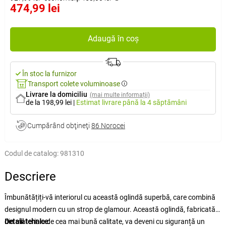
474,99 lei
Adaugă în coș
În stoc la furnizor
Transport colete voluminoase
Livrare la domiciliu
(mai multe informații)
de la 198,99 lei
|
Estimat livrare
până la 4 săptămâni
Cumpărând obţineţi
86 Norocei
Codul de catalog:
981310
Descriere
Îmbunătățiți-vă interiorul cu această oglindă superbă, care combină
designul modern cu un strop de glamour. Această oglindă, fabricată
din materiale de cea mai bună calitate, va deveni cu siguranță un
Detalii tehnice: