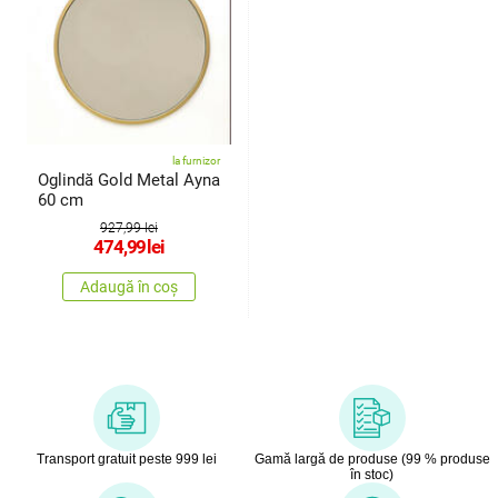
la furnizor
Oglindă Gold Metal Ayna
60 cm
927,99 lei
474,99
lei
Adaugă în coș
Transport gratuit peste 999 lei
Gamă largă de produse (99 % produse
în stoc)