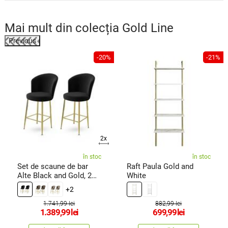
Mai mult din colecția
Gold Line
Previous
%
-20%
-21%
2x
în stoc
în stoc
Set de scaune de bar
Raft Paula Gold and
Alte Black and Gold, 2
White
buc.
+2
1.741,99 lei
882,99 lei
1.389,99
lei
699,99
lei