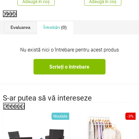
Adaugă în coș
Adaugă în coș
Next
Evaluarea
Întrebări
(0)
Nu există nici o întrebare pentru acest produs
Scrieți o întrebare
S-ar putea să vă intereseze
Previous
%
Noutate
-3%