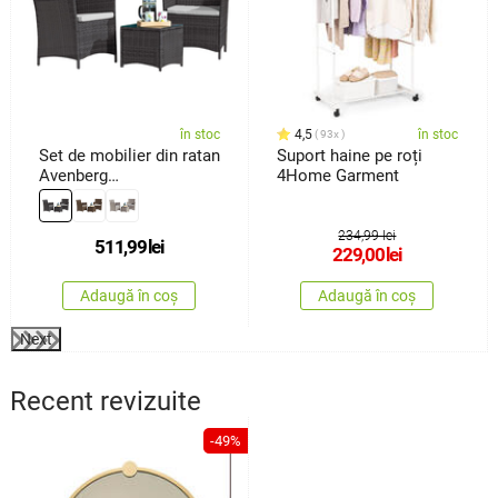
în stoc
4,5
în stoc
93x
Set de mobilier din ratan
Suport haine pe roți
Avenberg
4Home Garment
Veneto,negru/gri
234,99 lei
511,99
lei
229,00
lei
Adaugă în coș
Adaugă în coș
Next
Recent revizuite
-49%