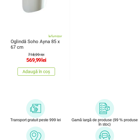
la furnizor
Oglindă Soho Ayna 85 x
67 cm
718,99 lei
569,99
lei
Adaugă în coș
Transport gratuit peste 999 lei
Gamă largă de produse (99 % produse
în stoc)