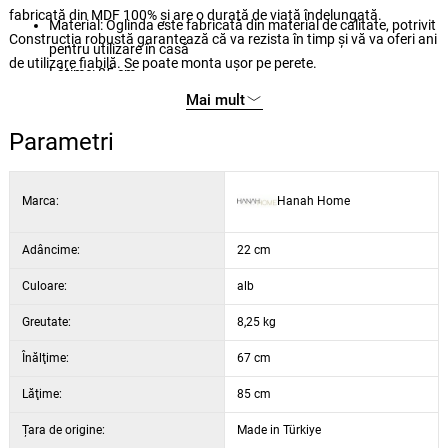
fabricată din MDF 100% și are o durată de viață îndelungată.
Material: Oglinda este fabricată din material de calitate, potrivit
Construcția robustă garantează că va rezista în timp și vă va oferi ani
pentru utilizare în casă
de utilizare fiabilă. Se poate monta ușor pe perete.
Lățime: 85 cm
Înălțime: 67 cm
Mai mult
Adâncime: 2,2 cm
Parametri
Culoare: alb
Marca:
Hanah Home
Adâncime:
22 cm
Culoare:
alb
Greutate:
8,25 kg
Înălţime:
67 cm
Lăţime:
85 cm
Țara de origine:
Made in Türkiye