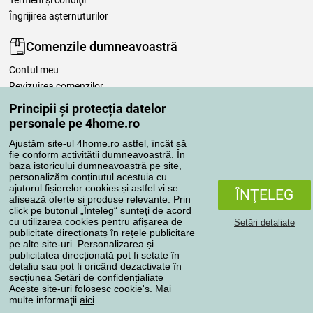
Îngrijirea așternuturilor
Comenzile dumneavoastră
Contul meu
Revizuirea comenzilor
Reclamaţii
Principii și protecția datelor
Retragere de la contract
personale pe 4home.ro
Regulile de procesare a recenziilor
Ajustăm site-ul 4home.ro astfel, încât să
fie conform activității dumneavoastră. În
baza istoricului dumneavoastră pe site,
Metode de transport
personalizăm conținutul acestuia cu
ajutorul fișierelor cookies și astfel vi se
ÎNŢELEG
afisează oferte si produse relevante. Prin
click pe butonul „Înteleg“ sunteți de acord
Metode de plată
cu utilizarea cookies pentru afișarea de
Setări detaliate
publicitate direcționatș în rețele publicitare
pe alte site-uri. Personalizarea și
publicitatea direcționată pot fi setate în
detaliu sau pot fi oricând dezactivate în
Magazin de încredere
secțiunea
Setări de confidențialiate
Aceste site-uri folosesc cookie's. Mai
multe informaţii
aici
.