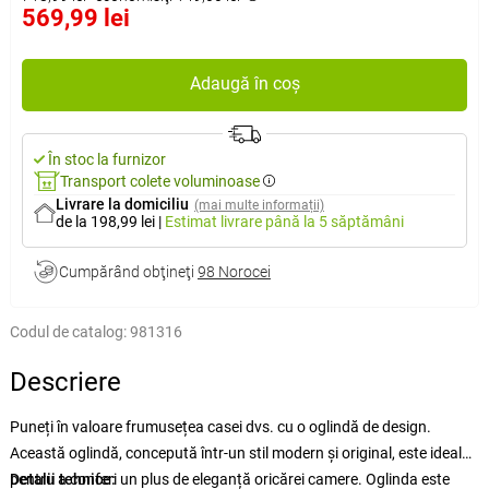
569,99 lei
Adaugă în coș
În stoc la furnizor
Transport colete voluminoase
Livrare la domiciliu
(mai multe informații)
de la 198,99 lei
|
Estimat livrare
până la 5 săptămâni
Cumpărând obţineţi
98 Norocei
Codul de catalog:
981316
Descriere
Puneți în valoare frumusețea casei dvs. cu o oglindă de design.
Această oglindă, concepută într-un stil modern și original, este ideală
pentru a conferi un plus de eleganță oricărei camere. Oglinda este
Detalii tehnice: