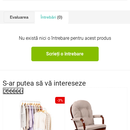
Evaluarea
Întrebări
(0)
Nu există nici o întrebare pentru acest produs
Scrieți o întrebare
S-ar putea să vă intereseze
Previous
%
-3%