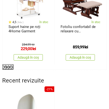
4,5
în stoc
în stoc
94x
Suport haine pe roți
Fotoliu confortabil de
4Home Garment
relaxare cu
taburetTreviso, maro
închis
234,99 lei
859,99
lei
229,00
lei
Adaugă în coș
Adaugă în coș
Next
Recent revizuite
-21%