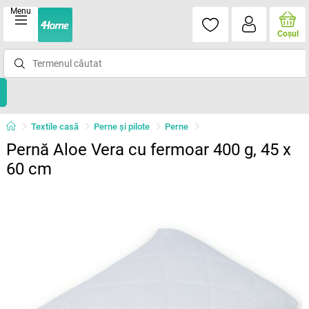
Menu
Coşul
Textile casă
Perne şi pilote
Perne
Pernă Aloe Vera cu fermoar 400 g, 45 x
60 cm