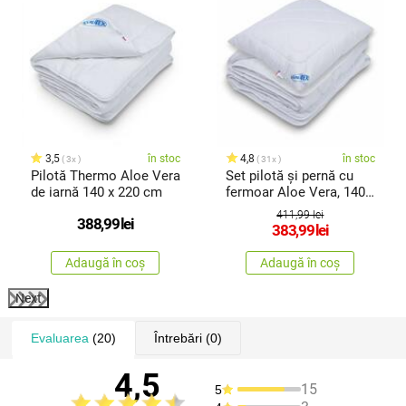
3,5
în stoc
4,8
în stoc
3x
31x
Pilotă Thermo Aloe Vera
Set pilotă și pernă cu
de iarnă 140 x 220 cm
fermoar Aloe Vera, 140 x
200 cm, 70 x 90 cm
411,99 lei
388,99
lei
383,99
lei
Adaugă în coș
Adaugă în coș
Next
Evaluarea
(20)
Întrebări
(0)
4,5
15
5