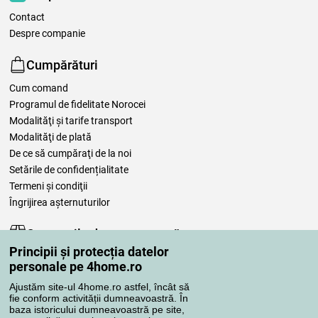
Contact
Despre companie
Cumpărături
Cum comand
Programul de fidelitate Norocei
Modalităţi şi tarife transport
Modalităţi de plată
De ce să cumpăraţi de la noi
Setările de confidențialitate
Termeni şi condiţii
Îngrijirea așternuturilor
Comenzile dumneavoastră
Principii și protecția datelor
Contul meu
personale pe 4home.ro
Revizuirea comenzilor
Ajustăm site-ul 4home.ro astfel, încât să
Reclamaţii
fie conform activității dumneavoastră. În
Retragere de la contract
baza istoricului dumneavoastră pe site,