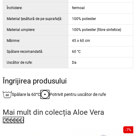
scoaoterea umpluturii.
Închidere:
fermoal
Material ţesătură de pe suprafaţă:
100% poliester
Material umplere:
100% poliester (fibre sintetice)
Mărime:
45 x 60 cm
Spălare recomandată:
60 °C
Uscător de rufe:
Da
Îngrijirea produsului
Spălare la 60°C
Potrivit pentru uscător de rufe
Mai mult din colecția
Aloe Vera
Previous
%
-7%