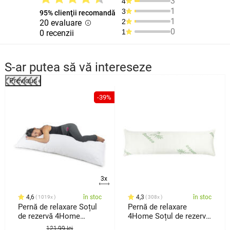
3
4
1
3
95% clienţii recomandă
1
2
20 evaluare
0
1
0 recenzii
S-ar putea să vă intereseze
Previous
%
-39%
3x
4,6
în stoc
4,3
în stoc
1019x
308x
Pernă de relaxare Soțul
Pernă de relaxare
de rezervă 4Home
4Home Soțul de rezervă,
Trevlig
dinspumă cu memorie
121,99 lei