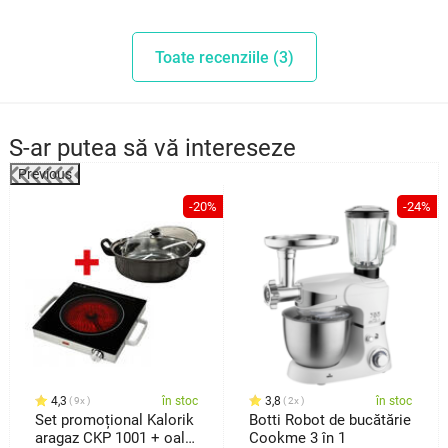
consum de putere: 60 W
Toate recenziile (3)
tensiune: 220 - 240 V, 50 hz
nivel de zgomot: 84 dB
dimensiuni (lăţime x adâncime x înălţime): 17,7 x 17,7 x 25,5 cm
S-ar putea să vă intereseze
lungimea cablului de alimentare: 90 cm
greutate: 1,14 kg
Previous
culoare: inox + negru
%
-20%
-24%
4,3
în stoc
3,8
în stoc
9x
2x
Set promoțional Kalorik
Botti Robot de bucătărie
aragaz CKP 1001 + oală
Cookme 3 în 1