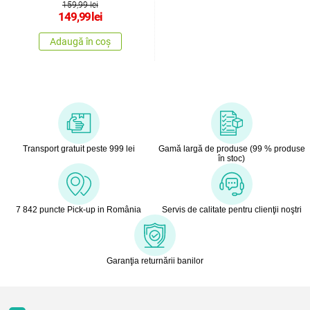
159,99 lei
149,99
lei
Adaugă în coș
Transport gratuit peste 999 lei
Gamă largă de produse (99 % produse
în stoc)
7 842 puncte Pick-up in România
Servis de calitate pentru clienţii noştri
Garanţia returnării banilor