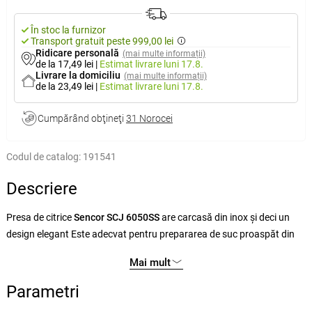
În stoc la furnizor
Transport gratuit peste 999,00 lei
Ridicare personală
(mai multe informații)
de la 17,49 lei
|
Estimat livrare
luni 17.8.
Livrare la domiciliu
(mai multe informații)
de la 23,49 lei
|
Estimat livrare
luni 17.8.
Cumpărând obţineţi
31 Norocei
Codul de catalog:
191541
Descriere
Presa de citrice
Sencor SCJ 6050SS
are carcasă din inox şi deci un
design elegant Este adecvat pentru prepararea de suc proaspăt din
citrice. Presa dispune de două mărimi ale conurilor de presare şi ale
Mai mult
capacului. Funcţionarea în ambele sensuri vă permite să stoarceţi tot
sucul din fruct.
Parametri