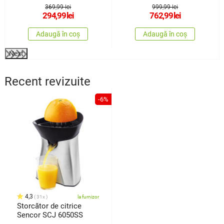
oțel inoxidabil
369,99 lei
999,99 lei
294,99
lei
762,99
lei
Adaugă în coș
Adaugă în coș
Next
Recent revizuite
-6%
4,3
31x
la furnizor
Storcător de citrice
Sencor SCJ 6050SS