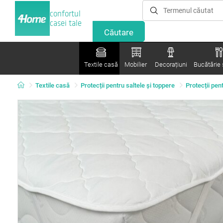
confortul
casei tale
Textile casă
Mobilier
Decorațiuni
Bucătărie ș
Textile casă
Protecții pentru saltele și toppere
Protecții pen