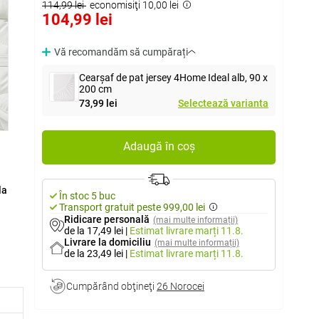
114,99 lei
economisiţi 10,00 lei
104,99 lei
Vă recomandăm să cumpărați
Cearșaf de pat jersey 4Home Ideal alb, 90 x
200 cm
73,99 lei
Selectează varianta
Adaugă în coș
la
În stoc 5 buc
Transport gratuit peste 999,00 lei
Ridicare personală
(mai multe informații)
de la 17,49 lei
|
Estimat livrare
marți 11.8.
de
Livrare la domiciliu
(mai multe informații)
de la 23,49 lei
|
Estimat livrare
marți 11.8.
astice
Cumpărând obţineţi
26 Norocei
față