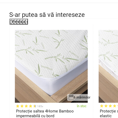
S-ar putea să vă intereseze
Previous
-8%
6 mărimilor
oc
în stoc
185x
Protecție saltea 4Home Bamboo
Protecție
impermeabilă cu bord
elastic