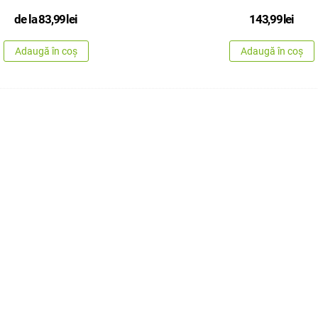
de la
83,99
lei
143,99
lei
Adaugă în coș
Adaugă în coș