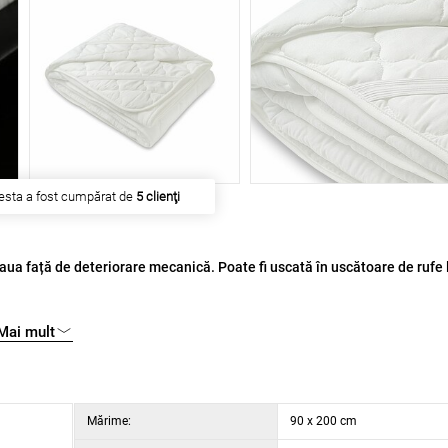
esta a fost cumpărat de
5 clienţi
eaua față de deteriorare mecanică. Poate fi uscată în uscătoare de rufe 
Mai mult
litate dublă față de normal. Umplutura din microfibră este din material 
ță este poliester de 100%. Protecție de saltea este prevăzută cu benzi el
. Este matlasată prin pătrate pe toată suprafața. Acesastă modalitate de
tora.Protecție matlasată pentru saltea are rolul de a proteja salteaua 
Mărime:
90 x 200 cm
 bine umiditatea.