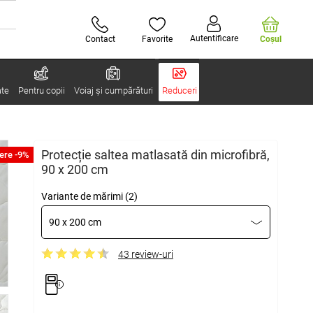
Autentificare
Contact
Favorite
Coşul
ate
Pentru copii
Voiaj și cumpărături
Reduceri
Protecție saltea matlasată din microfibră,
ere -9%
90 x 200 cm
Variante de mărimi (2)
90 x 200 cm
43 review-uri