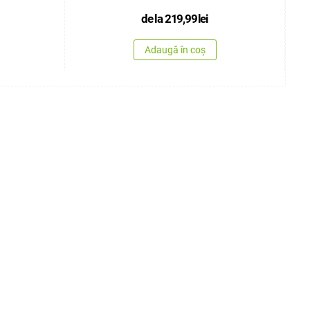
de la
219,99
lei
Adaugă în coș