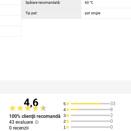
Spălare recomandată:
60 °C
Tip pat:
pat single
4,6
33
5
8
4
2
3
100% clienţii recomandă
0
2
43 evaluare
0
1
0 recenzii