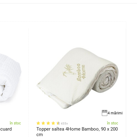
4 mărimi
în stoc
în stoc
433x
cuard
Topper saltea 4Home Bamboo, 90 x 200
P
cm
b