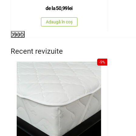
de la
50,99
lei
Adaugă în coș
Next
Recent revizuite
-9%