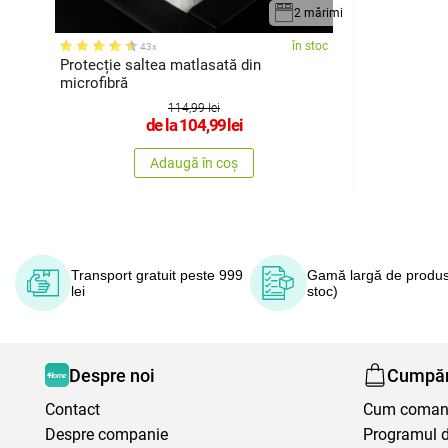
2 mărimi
în stoc
43x
Protecție saltea matlasată din
microfibră
114,99 lei
de la
104,99
lei
Adaugă în coș
Transport gratuit peste 999
Gamă largă de produs
lei
stoc)
Despre noi
Cumpăr
Contact
Cum coma
Despre companie
Programul de