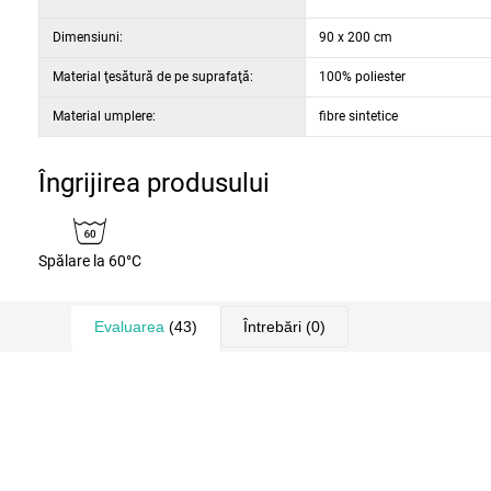
Dimensiuni:
90 x 200 cm
Material ţesătură de pe suprafaţă:
100% poliester
Material umplere:
fibre sintetice
Îngrijirea produsului
Spălare la 60°C
Evaluarea
(43)
Întrebări
(0)