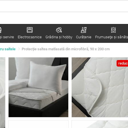
i servire
Electrocasnice
Grădina şi hobby
Curățenie
Frumuseţe şi sănăt
tru saltele
Protecție saltea matlasată din microfibră, 90 x 200 cm
reduc