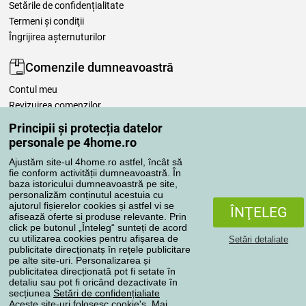
Setările de confidențialitate
Termeni şi condiţii
Îngrijirea așternuturilor
Comenzile dumneavoastră
Contul meu
Revizuirea comenzilor
Reclamaţii
Principii și protecția datelor
Retragere de la contract
personale pe 4home.ro
Regulile de procesare a recenziilor
Ajustăm site-ul 4home.ro astfel, încât să
fie conform activității dumneavoastră. În
baza istoricului dumneavoastră pe site,
Metode de transport
personalizăm conținutul acestuia cu
ajutorul fișierelor cookies și astfel vi se
ÎNŢELEG
afisează oferte si produse relevante. Prin
click pe butonul „Înteleg“ sunteți de acord
Metode de plată
cu utilizarea cookies pentru afișarea de
Setări detaliate
publicitate direcționatș în rețele publicitare
pe alte site-uri. Personalizarea și
publicitatea direcționată pot fi setate în
detaliu sau pot fi oricând dezactivate în
Magazin de încredere
secțiunea
Setări de confidențialiate
Aceste site-uri folosesc cookie's. Mai