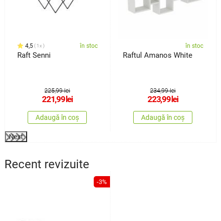
4,5
în stoc
în stoc
1x
Raft Senni
Raftul Amanos White
225,99 lei
234,99 lei
221,99
lei
223,99
lei
Adaugă în coș
Adaugă în coș
Next
Recent revizuite
-3%