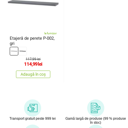
la furnizor
Etajeră de perete P-002,
gri
117,99 lei
114,99
lei
Adaugă în coș
Transport gratuit peste 999 lei
Gamă largă de produse (99 % produse
în stoc)