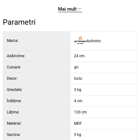
Capacitatea de încărcare variază între 5 și 15 kg, în funcție de tipul de
completează mobilierul modern și conferă spațiului un accent
Mai mult
perete, oferind astfel suficientă flexibilitate pentru diverse utilizări.
elegant.
Parametri
Marca:
Autronic
Adâncime:
24 cm
Culoare:
gri
Decor:
luciu
Greutate:
3 kg
Înălţime:
4 cm
Lăţime:
120 cm
Material:
MDF
Sarcina:
5 kg