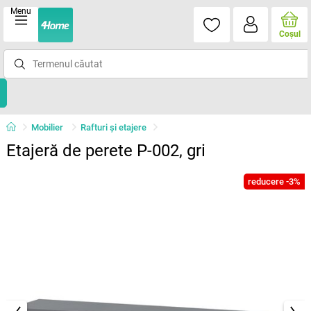
Menu
Coşul
Mobilier
Rafturi şi etajere
Etajeră de perete P-002, gri
reducere -3%