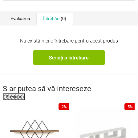
Evaluarea
Întrebări
(0)
Nu există nici o întrebare pentru acest produs
Scrieți o întrebare
S-ar putea să vă intereseze
Previous
%
-2%
-5%