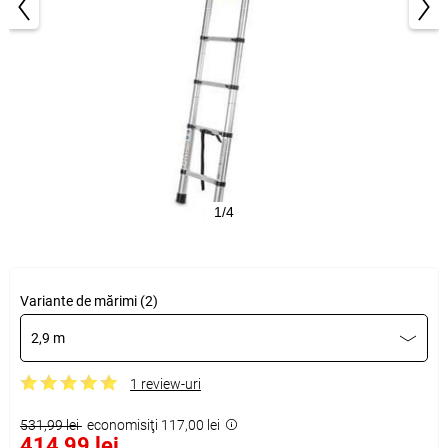
1/4
Variante de mărimi (2)
2,9 m
1 review-uri
531,99 lei
economisiţi 117,00 lei
414,99 lei