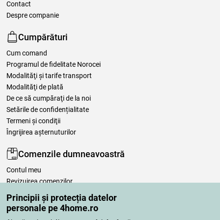
Contact
Despre companie
Cumpărături
Cum comand
Programul de fidelitate Norocei
Modalităţi şi tarife transport
Modalităţi de plată
De ce să cumpăraţi de la noi
Setările de confidențialitate
Termeni şi condiţii
Îngrijirea așternuturilor
Comenzile dumneavoastră
Contul meu
Revizuirea comenzilor
Reclamaţii
Principii și protecția datelor
Retragere de la contract
personale pe 4home.ro
Regulile de procesare a recenziilor