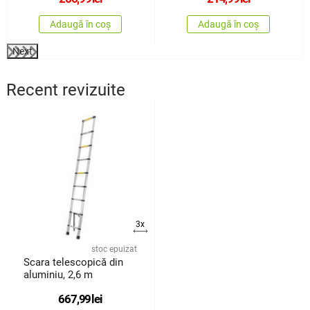
Adaugă în coș
Adaugă în coș
Next
Recent revizuite
3x
stoc epuizat
Scara telescopică din
aluminiu, 2,6 m
667,99
lei