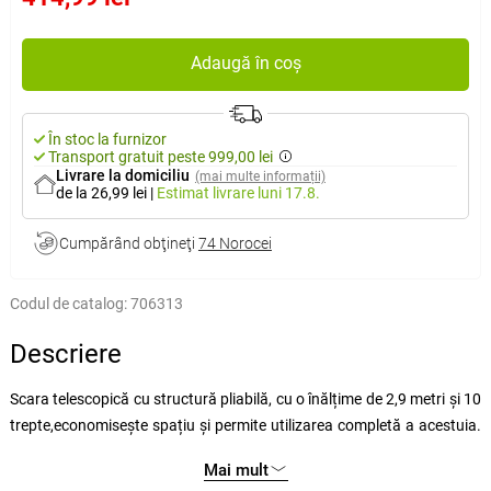
Adaugă în coș
În stoc la furnizor
Transport gratuit peste 999,00 lei
Livrare la domiciliu
(mai multe informații)
de la 26,99 lei
|
Estimat livrare
luni 17.8.
Cumpărând obţineţi
74 Norocei
Codul de catalog:
706313
Descriere
Scara telescopică cu structură pliabilă, cu o înălțime de 2,9 metri și 10
trepte
,
economisește spațiu și permite utilizarea completă a acestuia
.
Fiecare treaptă este blocată automat cu un știft de siguranță, astfel
Mai mult
încât înălțimea scării poate fi reglată în funcție de necesități, pentru o