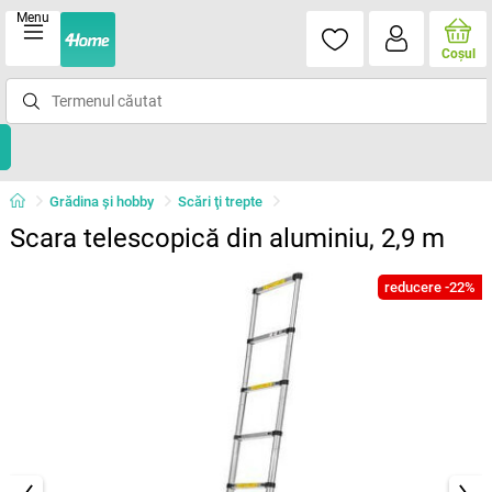
Menu
Coşul
Grădina şi hobby
Scări ţi trepte
Scara telescopică din aluminiu, 2,9 m
reducere -22%