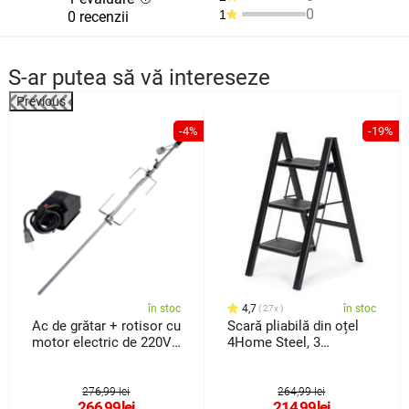
0
1
0 recenzii
S-ar putea să vă intereseze
Previous
%
-4%
-19%
în stoc
4,7
în stoc
27x
Ac de grătar + rotisor cu
Scară pliabilă din oțel
motor electric de 220V
4Home Steel, 3
Fresca
trepte,negru
276,99 lei
264,99 lei
266,99
lei
214,99
lei