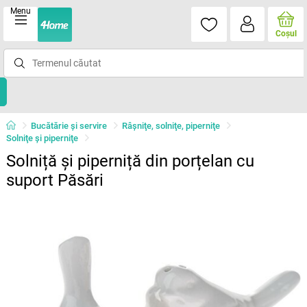
Menu
Coşul
Bucătărie și servire
Râşniţe, solniţe, piperniţe
Solniţe şi piperniţe
Solniță și piperniță din porțelan cu
suport Păsări