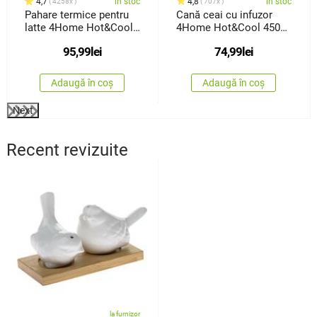
4,7
în stoc
4,8
în stoc
4258x
707x
Pahare termice pentru
Cană ceai cu infuzor
latte 4Home Hot&Cool
4Home Hot&Cool 450
410ml, 2 buc.
ml
95,99
lei
74,99
lei
Adaugă în coș
Adaugă în coș
Next
Recent revizuite
la furnizor