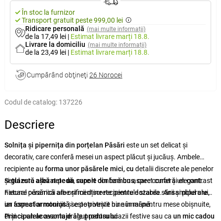
În stoc la furnizor
Transport gratuit peste 999,00 lei
Ridicare personală
(mai multe informații)
de la 17,49 lei
|
Estimat livrare
marți 18.8.
Livrare la domiciliu
(mai multe informații)
de la 23,49 lei
|
Estimat livrare
marți 18.8.
Cumpărând obţineţi
26 Norocei
Codul de catalog:
137226
Descriere
Solnița și pipernița din porțelan Păsări
este un set delicat și
decorativ, care conferă mesei un aspect plăcut și jucăuș. Ambele
recipiente au
forma unor păsărele mici, cu
detalii discrete ale penelor
și
Setul este așezat pe
glazură albă netedă
un suport din bambus
, care le conferă un aspect curat și elegant.
, care conferă un contrast
Fiecare păsărică are orificii discrete pentru dozarea sării și piperului,
natural ceramicii albe și menține recipientele stabile. Ansamblul
are
iar forma lor rotunjită se potrivește bine în mână.
un aspect armonios
și este potrivit nu numai pentru mese obișnuite,
ci și ca un accesoriu drăguț pentru ocazii festive sau ca
Principalele avantaje ale produsului
un mic cadou