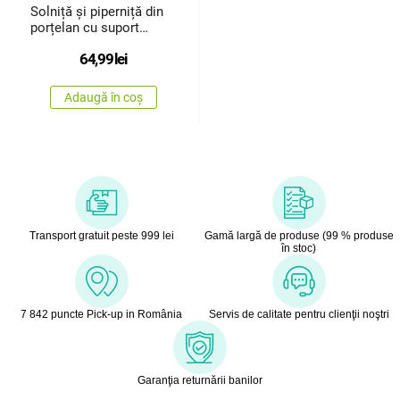
Solniță și piperniță din
porțelan cu suport
Păsări
64,99
lei
Adaugă în coș
Transport gratuit peste 999 lei
Gamă largă de produse (99 % produse
în stoc)
7 842 puncte Pick-up in România
Servis de calitate pentru clienţii noştri
Garanţia returnării banilor