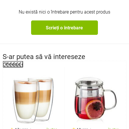
Nu există nici o întrebare pentru acest produs
Scrieți o întrebare
S-ar putea să vă intereseze
Previous
%