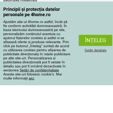
Revizuirea comenzilor
Reclamaţii
Principii și protecția datelor
Retragere de la contract
personale pe 4home.ro
Regulile de procesare a recenziilor
Ajustăm site-ul 4home.ro astfel, încât să
fie conform activității dumneavoastră. În
baza istoricului dumneavoastră pe site,
Metode de transport
personalizăm conținutul acestuia cu
ajutorul fișierelor cookies și astfel vi se
ÎNŢELEG
afisează oferte si produse relevante. Prin
click pe butonul „Înteleg“ sunteți de acord
Metode de plată
cu utilizarea cookies pentru afișarea de
Setări detaliate
publicitate direcționatș în rețele publicitare
pe alte site-uri. Personalizarea și
publicitatea direcționată pot fi setate în
detaliu sau pot fi oricând dezactivate în
Magazin de încredere
secțiunea
Setări de confidențialiate
Aceste site-uri folosesc cookie's. Mai
multe informaţii
aici
.
Protecţia datelor cu caracter personal