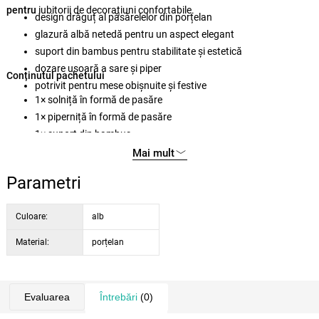
pentru
iubitorii de decorațiuni confortabile.
design drăguț al păsărelelor din porțelan
glazură albă netedă pentru un aspect elegant
suport din bambus pentru stabilitate și estetică
dozare ușoară a sare și piper
Conținutul pachetului
potrivit pentru mese obișnuite și festive
1× solniță în formă de pasăre
1× piperniță în formă de pasăre
1× suport din bambus
Mai mult
Parametri
Culoare:
alb
Material:
porțelan
Evaluarea
Întrebări
(0)