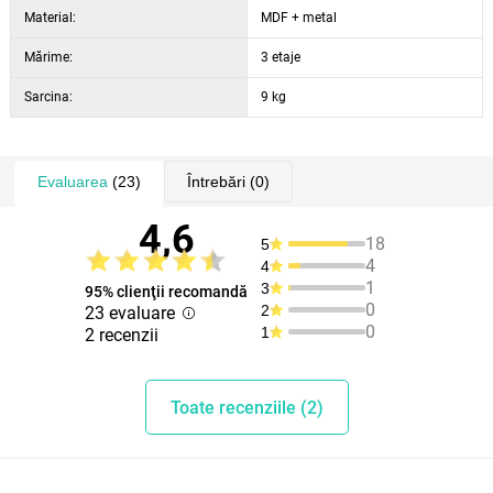
Material:
MDF + metal
Mărime:
3 etaje
Sarcina:
9 kg
Evaluarea
(23)
Întrebări
(0)
4,6
18
5
4
4
1
3
95% clienţii recomandă
0
2
23 evaluare
0
1
2 recenzii
Toate recenziile (2)