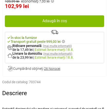
109,99 lei
economisiţi 7,00 lei
102,99 lei
Adaugă în coș
În stoc la furnizor
Transport gratuit peste 999,00 lei
Ridicare personală
(mai multe informații)
de la 17,49 lei
|
Estimat livrare
marți 18.8.
Livrare la domiciliu
(mai multe informații)
de la 23,99 lei
|
Estimat livrare
marți 18.8.
Cumpărând obţineţi
26 Norocei
Codul de catalog:
703744
Descriere