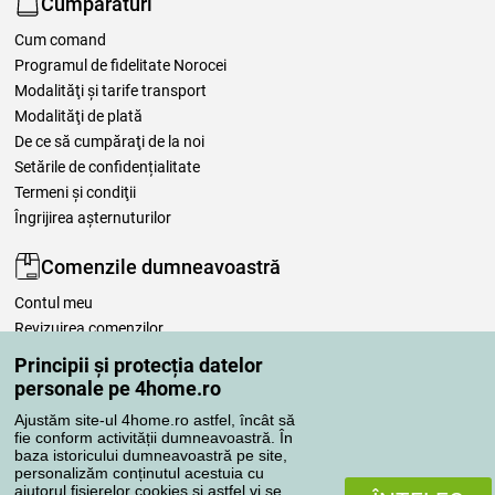
Cumpărături
Cum comand
Programul de fidelitate Norocei
Modalităţi şi tarife transport
Modalităţi de plată
De ce să cumpăraţi de la noi
Setările de confidențialitate
Termeni şi condiţii
Îngrijirea așternuturilor
Comenzile dumneavoastră
Contul meu
Revizuirea comenzilor
Reclamaţii
Principii și protecția datelor
Retragere de la contract
personale pe 4home.ro
Regulile de procesare a recenziilor
Ajustăm site-ul 4home.ro astfel, încât să
fie conform activității dumneavoastră. În
baza istoricului dumneavoastră pe site,
Metode de transport
personalizăm conținutul acestuia cu
ajutorul fișierelor cookies și astfel vi se