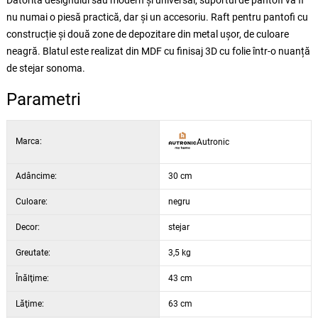
Datorită designului său modern și universal, suportul de pantofi va fi
nu numai o piesă practică, dar și un accesoriu. Raft pentru pantofi cu
construcție și două zone de depozitare din metal ușor, de culoare
neagră. Blatul este realizat din MDF cu finisaj 3D cu folie într-o nuanță
de stejar sonoma.
Parametri
Marca:
Autronic
Adâncime:
30 cm
Culoare:
negru
Decor:
stejar
Greutate:
3,5 kg
Înălţime:
43 cm
Lăţime:
63 cm