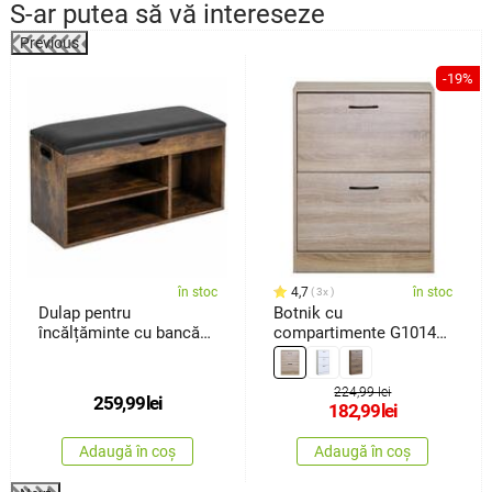
S-ar putea să vă intereseze
Previous
%
-19%
în stoc
4,7
în stoc
3x
Dulap pentru
Botnik cu
încălțăminte cu bancă
compartimente G1014
Avenberg Sedaro
OAK, stejar
224,99 lei
259,99
lei
182,99
lei
Adaugă în coș
Adaugă în coș