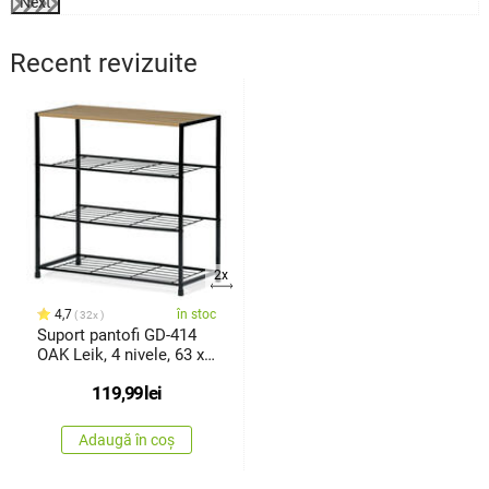
Next
Recent revizuite
2x
4,7
în stoc
32x
Suport pantofi GD-414
OAK Leik, 4 nivele, 63 x
30 x 63,5 cm
119,99
lei
Adaugă în coș