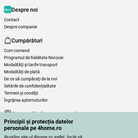
Despre noi
Contact
Despre companie
Cumpărături
Cum comand
Programul de fidelitate Norocei
Modalităţi şi tarife transport
Modalităţi de plată
De ce să cumpăraţi de la noi
Setările de confidențialitate
Termeni şi condiţii
Îngrijirea așternuturilor
Comenzile dumneavoastră
Principii și protecția datelor
Contul meu
personale pe 4home.ro
Revizuirea comenzilor
Ajustăm site-ul 4home.ro astfel, încât să