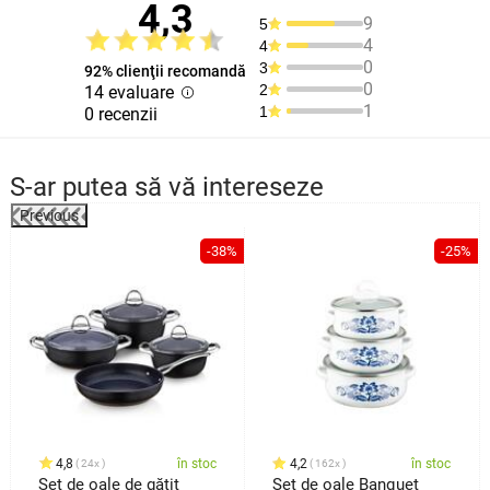
4,3
9
5
4
4
0
3
92% clienţii recomandă
0
2
14 evaluare
1
1
0 recenzii
S-ar putea să vă intereseze
Previous
%
-38%
-25%
4,8
în stoc
4,2
în stoc
24x
162x
Set de oale de gătit
Set de oale Banquet