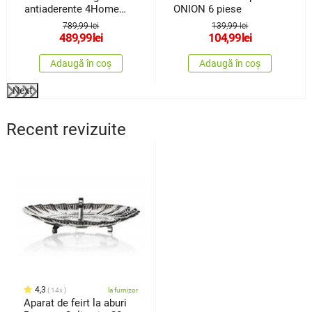
antiaderente 4Home
ONION 6 piese
Titanium din 7 piese
789,99 lei
139,99 lei
489,99
lei
104,99
lei
Adaugă în coș
Adaugă în coș
Next
Recent revizuite
4,3
14x
la furnizor
Aparat de feirt la aburi