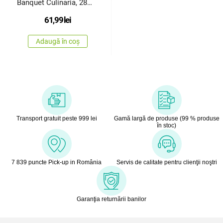
Banquet Culinaria, 28
cm
61,99
lei
Adaugă în coș
Transport gratuit peste 999 lei
Gamă largă de produse (99 % produse
în stoc)
7 839 puncte Pick-up in România
Servis de calitate pentru clienţii noştri
Garanţia returnării banilor