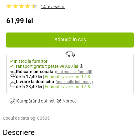
14 review-uri
61,99 lei
Adaugă în coș
În stoc la furnizor
Transport gratuit peste 999,00 lei
Ridicare personală
(mai multe informații)
de la 17,49 lei
|
Estimat livrare
luni 17.8.
Livrare la domiciliu
(mai multe informații)
de la 23,49 lei
|
Estimat livrare
luni 17.8.
Cumpărând obţineţi
26 Norocei
Codul de catalog:
805051
Descriere