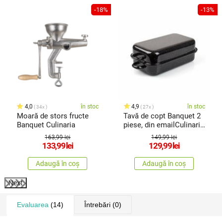
-18%
-13%
4,0
în stoc
4,9
în stoc
34x
27x
Moară de stors fructe
Tavă de copt Banquet 2
Banquet Culinaria
piese, din emailCulinaria
Black, 35 cm
163,99 lei
149,99 lei
133,99
lei
129,99
lei
Adaugă în coș
Adaugă în coș
Next
Evaluarea
(14)
Întrebări
(0)