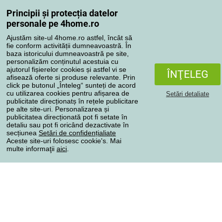
Reclamaţii
Principii și protecția datelor
Retragere de la contract
personale pe 4home.ro
Regulile de procesare a recenziilor
Ajustăm site-ul 4home.ro astfel, încât să
fie conform activității dumneavoastră. În
baza istoricului dumneavoastră pe site,
Metode de transport
personalizăm conținutul acestuia cu
ajutorul fișierelor cookies și astfel vi se
ÎNŢELEG
afisează oferte si produse relevante. Prin
click pe butonul „Înteleg“ sunteți de acord
Metode de plată
cu utilizarea cookies pentru afișarea de
Setări detaliate
publicitate direcționatș în rețele publicitare
pe alte site-uri. Personalizarea și
publicitatea direcționată pot fi setate în
detaliu sau pot fi oricând dezactivate în
Magazin de încredere
secțiunea
Setări de confidențialiate
Aceste site-uri folosesc cookie's. Mai
multe informaţii
aici
.
Protecţia datelor cu caracter personal
Toate drepturile rezervate © 2004-2026 4home, a.s.