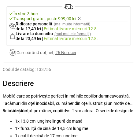
În stoc 3 buc
Transport gratuit peste 999,00 lei
Ridicare personală
(mai multe informații)
de la 17,49 lei
|
Estimat livrare
miercuri 12.8.
Livrare la domiciliu
(mai multe informații)
de la 23,49 lei
|
Estimat livrare
miercuri 12.8.
Cumpărând obţineţi
26 Norocei
Codul de catalog:
133756
Descriere
Mobilă care se potrivește perfect în mâinile copiilor dumneavoastră.
Tacâmuri din oțel inoxidabil, cu mâner din oțel lustruit și un motiv de
animale ștanțat pe mâner, copiii dvs. îl vor adora. O serie de design de
Setul include:
înaltă calitate pentru copii, pentru uz zilnic.
1x 13,8 cm lungime lingură de masă
1x furculiță de cină de 14,5 cm lungime
1x cuțit de cină de 17 cm lungime