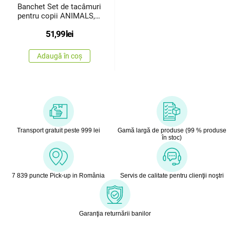
Banchet Set de tacâmuri
pentru copii ANIMALS,
3buc.
51,99
lei
Adaugă în coș
Transport gratuit peste 999 lei
Gamă largă de produse (99 % produse
în stoc)
7 839 puncte Pick-up in România
Servis de calitate pentru clienţii noştri
Garanţia returnării banilor