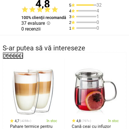
4,8
32
5
4
4
1
3
100% clienţii recomandă
0
2
37 evaluare
0
1
0 recenzii
S-ar putea să vă intereseze
Previous
%
4,7
în stoc
4,8
în stoc
4258x
707x
Pahare termice pentru
Cană ceai cu infuzor