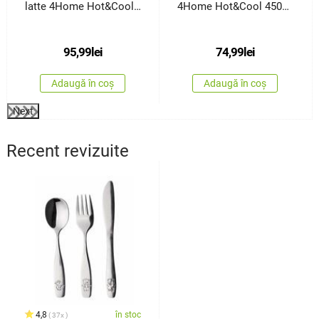
latte 4Home Hot&Cool
4Home Hot&Cool 450
410ml, 2 buc.
ml
95,99
lei
74,99
lei
Adaugă în coș
Adaugă în coș
Next
Recent revizuite
4,8
în stoc
37x