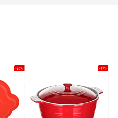
-20%
-17%