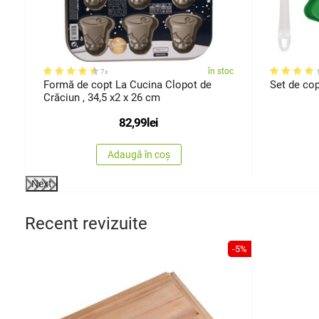
oc
în stoc
7x
Formă de copt La Cucina Clopot de
Set de cop
Crăciun , 34,5 x2 x 26 cm
82,99
lei
Adaugă în coș
Next
Recent revizuite
-5%