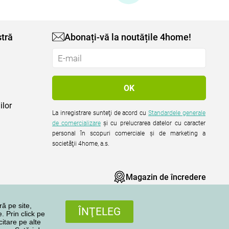
tră
Abonați-vă la noutățile 4home!
ilor
La inregistrare sunteţi de acord cu
Standardele generale
de comercializare
şi cu prelucrarea datelor cu caracter
personal în scopuri comerciale şi de marketing a
societăţii 4home, a.s.
Magazin de încredere
ră pe site,
ÎNŢELEG
. Prin click pe
citare pe alte