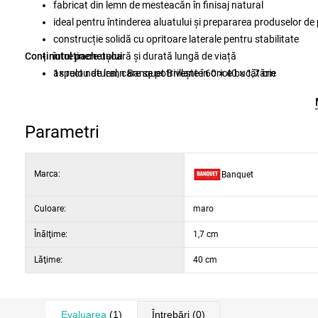
fabricat din lemn de mesteacăn în finisaj natural
ideal pentru întinderea aluatului și prepararea produselor de 
construcție solidă cu opritoare laterale pentru stabilitate
Conținutul pachetului
întreținere ușoară și durată lungă de viață
aspect natural, care se potrivește în orice bucătărie
1× rulou de lemn Banquet Brillante 60 × 40 × 1,7 cm
Parametri
Marca:
Banquet
Culoare:
maro
Înălţime:
1,7 cm
Lăţime:
40 cm
Evaluarea
(1)
Întrebări
(0)