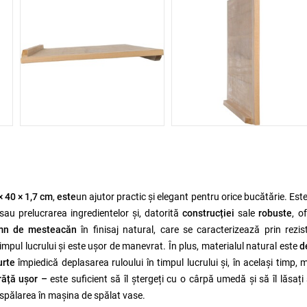
× 40 × 1,7 cm
,
este
un ajutor practic și elegant pentru orice bucătărie. Este
sau prelucrarea ingredientelor și, datorită
construcției
sale
robuste
, o
mn de mesteacăn
în finisaj natural, care se caracterizează prin rezis
n timpul lucrului și este ușor de manevrat. În plus, materialul natural este
d
urte
împiedică deplasarea ruloului în timpul lucrului și, în același timp, 
răță ușor –
este suficient să îl ștergeți cu o cârpă umedă și să îl lăsați
spălarea în mașina de spălat vase.