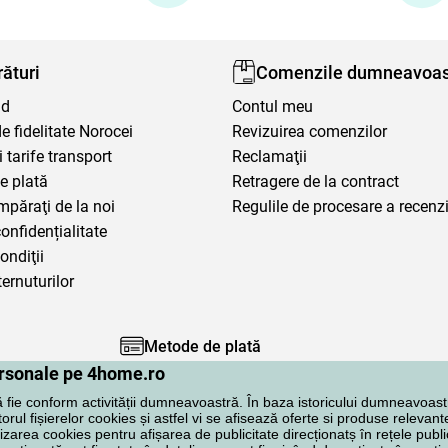
ături
Comenzile dumneavoas
nd
Contul meu
 fidelitate Norocei
Revizuirea comenzilor
i tarife transport
Reclamaţii
e plată
Retragere de la contract
mpăraţi de la noi
Regulile de procesare a recenzi
confidențialitate
ondiţii
ternuturilor
Metode de plată
personale pe 4home.ro
ă fie conform activității dumneavoastră. În baza istoricului dumneavoast
rul fișierelor cookies și astfel vi se afisează oferte si produse relevante
lizarea cookies pentru afișarea de publicitate direcționatș în rețele publi