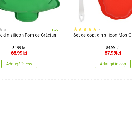
în stoc
8x
1x
t din silicon Pom de Crăciun
Set de copt din silicon Moș C
84,99 lei
84,99 lei
68,99
lei
67,99
lei
Adaugă în coș
Adaugă în coș