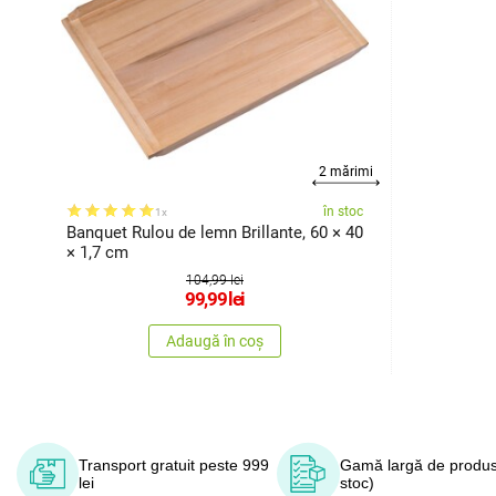
2 mărimi
în stoc
1x
Banquet Rulou de lemn Brillante, 60 × 40
× 1,7 cm
104,99 lei
99,99
lei
Adaugă în coș
Transport gratuit peste 999
Gamă largă de produs
lei
stoc)