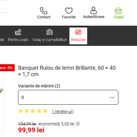
Autentificare
Contact
Favorite
Coşul
ate
Pentru copii
Voiaj și cumpărături
Reduceri
Banquet Rulou de lemn Brillante, 60 × 40
ere -5%
× 1,7 cm
Variante de mărimi (2)
S
1 review-uri
104,99 lei
economisiţi 5,00 lei
99,99 lei