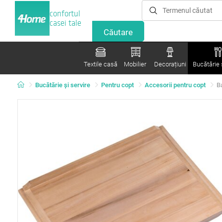
confortul
casei tale
Textile casă
Mobilier
Decorațiuni
Bucătărie ș
Bucătărie și servire
Pentru copt
Accesorii pentru copt
B