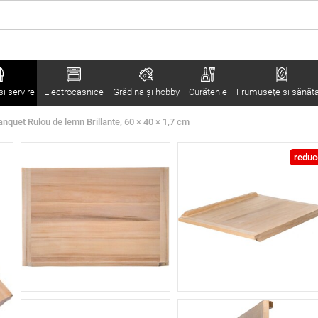
i servire
Electrocasnice
Grădina şi hobby
Curățenie
Frumuseţe şi sănăt
anquet Rulou de lemn Brillante, 60 × 40 × 1,7 cm
reduc