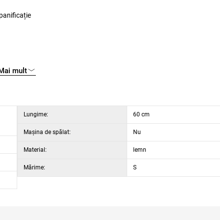
panificație
Mai mult
Lungime:
60 cm
Maşina de spălat:
Nu
Material:
lemn
Mărime:
S