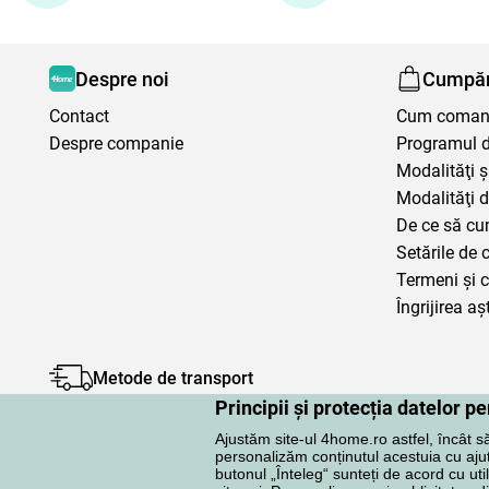
Despre noi
Cumpăr
Contact
Cum coma
Despre companie
Programul de
Modalităţi ş
Modalităţi d
De ce să cu
Setările de 
Termeni şi c
Îngrijirea aș
Metode de transport
Principii și protecția datelor 
Ajustăm site-ul 4home.ro astfel, încât s
personalizăm conținutul acestuia cu ajuto
butonul „Înteleg“ sunteți de acord cu uti