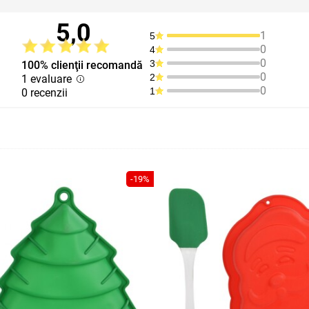
5,0
1
5
0
4
0
3
100% clienţii recomandă
0
2
1 evaluare
0
1
0 recenzii
-19%