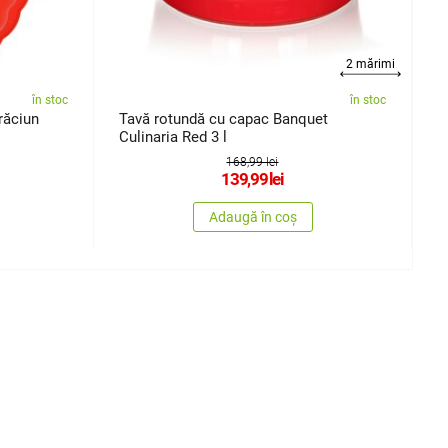
2 mărimi
în stoc
în stoc
răciun
Tavă rotundă cu capac Banquet
S
Culinaria Red 3 l
4
168,99 lei
139,99
lei
Adaugă în coș