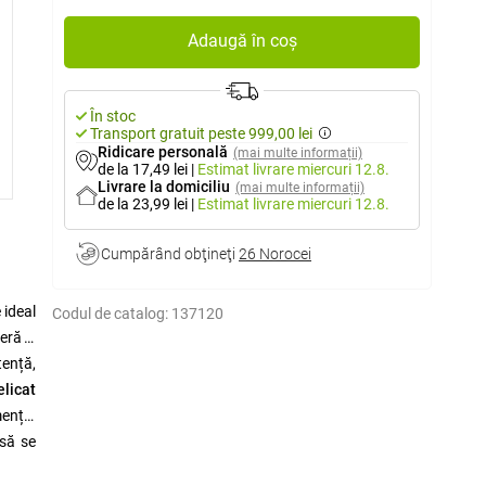
Adaugă în coș
În stoc
Transport gratuit peste 999,00 lei
Ridicare personală
(mai multe informații)
de la 17,49 lei
|
Estimat livrare
miercuri 12.8.
Livrare la domiciliu
(mai multe informații)
de la 23,99 lei
|
Estimat livrare
miercuri 12.8.
Cumpărând obţineţi
26 Norocei
 ideal
Codul de catalog:
137120
feră o
tență,
elicat
mențin
 să se