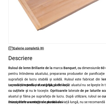
Galerie completă (8)
Descriere
Ruloul de lemn Brillante de la
marca
Banquet, cu
dimensiunile
60 
pentru întinderea aluatului, prepararea produselor de panificație 
suprafață de lucru stabilă și solidă.
Ruloul este fabricat din
le
suprafață netedă și durată lungă de viață.
Lemnul este
prelucrat cu grijă
, astfel încât aluatul nu se lipește î
cu cuțitele și
nu le tocește.
Opritoarele
laterale
de pe laturile sc
aluatul și făina pe suprafața de lucru. După utilizare, ruloul se
cu
usuce. Pentru a menține o durată de viață lungă, nu se recomandă 
Principalele avantaje ale produsului