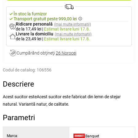
În stoc la furnizor
Transport gratuit peste 999,00 lei
Ridicare personală
(mai multe informații)
de la 17,49 lei
|
Estimat livrare
luni 17.8.
Livrare la domiciliu
(mai multe informații)
de la 23,49 lei
|
Estimat livrare
luni 17.8.
Cumpărând obţineţi
26 Norocei
Codul de catalog:
106556
Descriere
Acest sucitor esteAcest sucitor este fabricat din lemn de stejar
natural. Variantă natur, de calitate.
Parametri
Marca:
Banquet