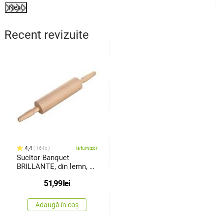
Next
Recent revizuite
4,4
164x
la furnizor
Sucitor Banquet
BRILLANTE, din lemn, 39
x 6 cm
51,99
lei
Adaugă în coș