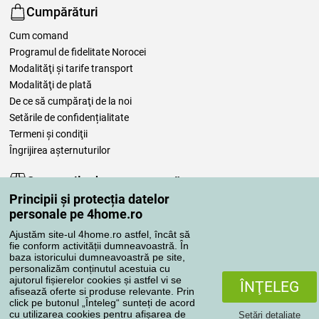
Cumpărături
Cum comand
Programul de fidelitate Norocei
Modalităţi şi tarife transport
Modalităţi de plată
De ce să cumpăraţi de la noi
Setările de confidențialitate
Termeni şi condiţii
Îngrijirea așternuturilor
Comenzile dumneavoastră
Principii și protecția datelor
Contul meu
personale pe 4home.ro
Revizuirea comenzilor
Ajustăm site-ul 4home.ro astfel, încât să
Reclamaţii
fie conform activității dumneavoastră. În
Retragere de la contract
baza istoricului dumneavoastră pe site,
personalizăm conținutul acestuia cu
Regulile de procesare a recenziilor
ajutorul fișierelor cookies și astfel vi se
ÎNŢELEG
afisează oferte si produse relevante. Prin
click pe butonul „Înteleg“ sunteți de acord
Metode de transport
cu utilizarea cookies pentru afișarea de
Setări detaliate