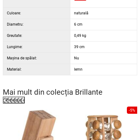
Culoare:
naturală
Diametru:
6 cm
Greutate:
0,49 kg
Lungime:
39 cm
Maşina de spălat:
Nu
Material:
lemn
Mai mult din colecția
Brillante
Previous
-5%