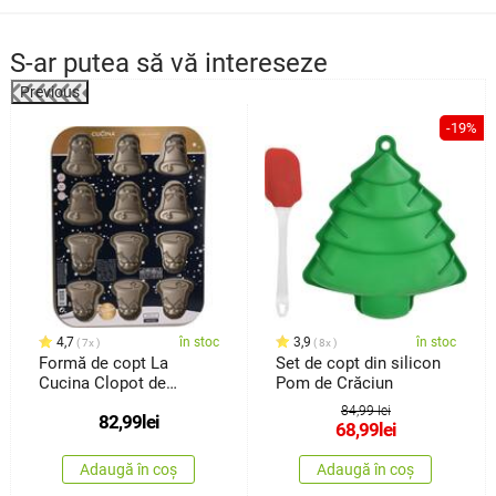
S-ar putea să vă intereseze
Previous
%
-19%
4,7
în stoc
3,9
în stoc
7x
8x
Formă de copt La
Set de copt din silicon
Cucina Clopot de
Pom de Crăciun
Crăciun , 34,5 x2 x 26
84,99 lei
82,99
lei
cm
68,99
lei
Adaugă în coș
Adaugă în coș