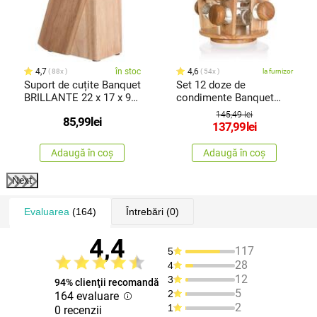
4,7
în stoc
4,6
88x
54x
la furnizor
Suport de cuțite Banquet
Set 12 doze de
BRILLANTE 22 x 17 x 9
condimente Banquet
cm
BRILLANTE, 16,5 x 19,8 x
145,49 lei
85,99
lei
24,1 cm
137,99
lei
Adaugă în coș
Adaugă în coș
Next
Evaluarea
(164)
Întrebări
(0)
4,4
117
5
28
4
12
3
94% clienţii recomandă
5
2
164 evaluare
2
1
0 recenzii