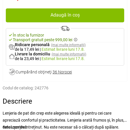
Adaugă în coș
În stoc la furnizor
Transport gratuit peste 999,00 lei
Ridicare personală
(mai multe informații)
de la 17,49 lei
|
Estimat livrare
luni 17.8.
Livrare la domiciliu
(mai multe informații)
de la 23,49 lei
|
Estimat livrare
luni 17.8.
Cumpărând obţineţi
36 Norocei
Codul de catalog:
242776
Descriere
Lenjeria de pat din crep este alegerea ideală și pentru cei care
apreciază confortul și practicitatea. Lenjeria arată frumos și, în plus,
este ușor de întreținut. Nu este necesar să o călcați după spălare.
Setul conține: