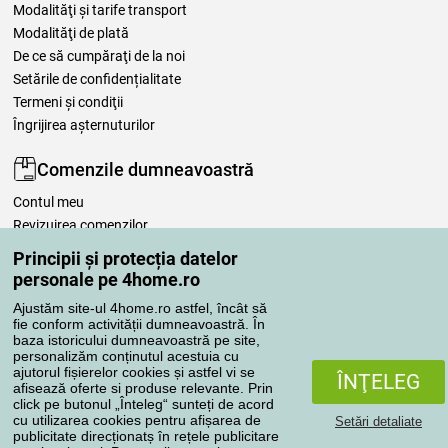
Modalităţi şi tarife transport
Modalităţi de plată
De ce să cumpăraţi de la noi
Setările de confidențialitate
Termeni şi condiţii
Îngrijirea așternuturilor
Comenzile dumneavoastră
Contul meu
Revizuirea comenzilor
Reclamaţii
Principii și protecția datelor
Retragere de la contract
personale pe 4home.ro
Regulile de procesare a recenziilor
Ajustăm site-ul 4home.ro astfel, încât să
fie conform activității dumneavoastră. În
baza istoricului dumneavoastră pe site,
Metode de transport
personalizăm conținutul acestuia cu
ajutorul fișierelor cookies și astfel vi se
ÎNŢELEG
afisează oferte si produse relevante. Prin
click pe butonul „Înteleg“ sunteți de acord
Metode de plată
cu utilizarea cookies pentru afișarea de
Setări detaliate
publicitate direcționatș în rețele publicitare