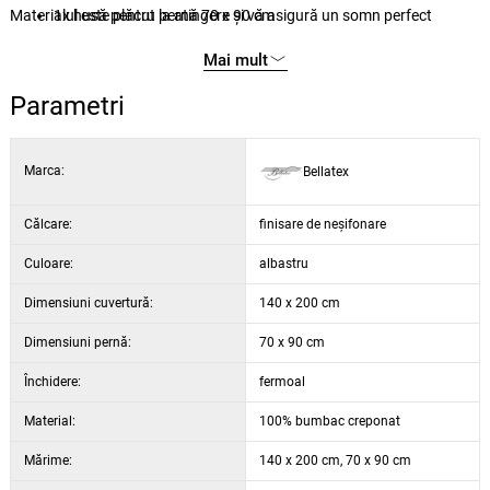
Materialul este plăcut la atingere și vă asigură un somn perfect
1x husă pentru pernă 70 x 90 cm
confortabil. Închiderea cu fermoar este foarte modernă, confortabilă
1x husă pentru plapumă 140 x 200 cm
Mai mult
și practică. Din cauza posibilității de decolorare în mașina de spălat,
vă recomandăm să spălați lenjeria pe dos.
Parametri
Marca:
Bellatex
Călcare:
finisare de neșifonare
Culoare:
albastru
Dimensiuni cuvertură:
140 x 200 cm
Dimensiuni pernă:
70 x 90 cm
Închidere:
fermoal
Material:
100% bumbac creponat
Mărime:
140 x 200 cm, 70 x 90 cm