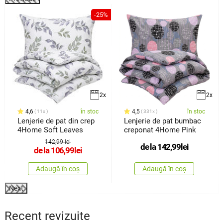
%
-25%
2x
2x
4,6
în stoc
4,5
în stoc
11x
331x
Lenjerie de pat din crep
Lenjerie de pat bumbac
4Home Soft Leaves
creponat 4Home Pink
142,99 lei
de la
142,99
lei
de la
106,99
lei
Adaugă în coș
Adaugă în coș
Next
Recent revizuite