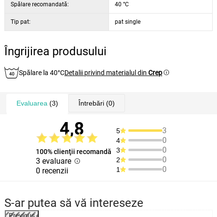
Spălare recomandată:
40 °C
Tip pat:
pat single
Îngrijirea produsului
Spălare la 40°C
Detalii privind materialul din
Crep
Evaluarea
(3)
Întrebări
(0)
4,8
3
5
0
4
0
3
100% clienţii recomandă
0
2
3 evaluare
0
1
0 recenzii
S-ar putea să vă intereseze
Previous