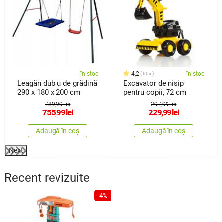
în stoc
4,2
în stoc
60x
Leagăn dublu de grădină
Excavator de nisip
290 x 180 x 200 cm
pentru copii, 72 cm
789,99 lei
297,99 lei
755,99
lei
229,99
lei
Adaugă în coș
Adaugă în coș
Next
Recent revizuite
-4%