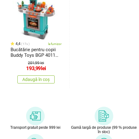
4,4
17x
la furnizor
Bucătărie pentru copii
Buddy Toys BGP 4011
Joly Petit , 88 x 64 x 29
201,99 lei
cm
193,99
lei
Adaugă în coș
Transport gratuit peste 999 lei
Gamă largă de produse (99 % produse
în stoc)