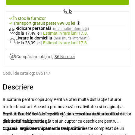
În stoc la furnizor
Transport gratuit peste 999,00 lei
Ridicare personală
(mai multe informații)
de la 17,49 lei
|
Estimat livrare
luni 17.8.
Livrare la domiciliu
(mai multe informații)
de la 23,99 lei
|
Estimat livrare
luni 17.8.
Cumpărând obţineţi
36 Norocei
Codul de catalog:
695147
Descriere
Bucătăria pentru copii Joly Petit va oferi multă distracție tuturor
micilor bucătari. Aceasta promovează creativitatea și imaginația
copiilor. Bucătăria iese în evidență prin construcția sa stabilă și din
Bucătăria are o hotă integrată cu cârlige pentru agățarea ustensilelor
plastic de înaltă calitate.
de bucătărie, 2 plite de gătit și un cuptor cu deschidere pentru
coacere. Regulatorul rotativ de temperatură este completat de un
O gamă largă de echipamente de bucătărie: