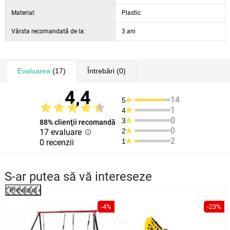
Material:
Plastic
Vârsta recomandată de la:
3 ani
Evaluarea
(17)
Întrebări
(0)
4,4
14
5
1
4
0
3
88% clienţii recomandă
0
2
17 evaluare
2
1
0 recenzii
S-ar putea să vă intereseze
Previous
%
-4%
-23%