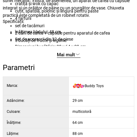
sunet mecanic. Există, de asemenea, un aparat de cafea cu capsule
cratiță și wok cu capac
integrat și un prăjitor de pâine cu un scurgător de vase. Chiuveta
cuțit, spatulă, polonic și lingură pentru paste
practică este completată de un robinet rotativ.
4 farfurii
Specificații:
set de tacâmuri
înălțimea blatului: 48 cm
2 căni de cafea + capsule pentru aparatul de cafea
Set de accesorii din 32 de piese
5 bucăți de fructe și legume
Dimensiuni bucătărie: 88 x 64 x 29 cm
ketchup, sifon și lapte
dimensiunea pachetului: 65,3 x 48,5 x 11,8 cm
Mai mult
greutatea pachetului: 3,18 kg
Parametri
Marca:
Buddy Toys
Adâncime:
29 cm
Culoare:
multicoloră
Înălţime:
64 cm
Lăţime:
88 cm