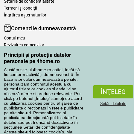
Setările de confidențialitate
Termeni şi condiţii
Îngrijirea așternuturilor
Comenzile dumneavoastră
Contul meu
Revizuirea comenzilor
Reclamaţii
Principii și protecția datelor
Retragere de la contract
personale pe 4home.ro
Regulile de procesare a recenziilor
Ajustăm site-ul 4home.ro astfel, încât să
fie conform activității dumneavoastră. În
baza istoricului dumneavoastră pe site,
Metode de transport
personalizăm conținutul acestuia cu
ajutorul fișierelor cookies și astfel vi se
ÎNŢELEG
afisează oferte si produse relevante. Prin
click pe butonul „Înteleg“ sunteți de acord
Metode de plată
cu utilizarea cookies pentru afișarea de
Setări detaliate
publicitate direcționatș în rețele publicitare
pe alte site-uri. Personalizarea și
publicitatea direcționată pot fi setate în
detaliu sau pot fi oricând dezactivate în
Magazin de încredere
secțiunea
Setări de confidențialiate
Aceste site-uri folosesc cookie's. Mai