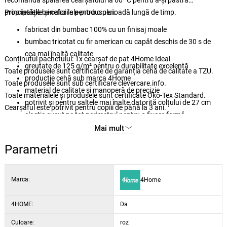
recomandă spălarea cearșafului la 60 °C pentru a-și păstra
proprietățile și culorile pentru o perioadă lungă de timp.
Principalele beneficii ale produsului:
fabricat din bumbac 100% cu un finisaj moale
bumbac tricotat cu fir american cu capăt deschis de 30 s de
cea mai înaltă calitate
Conținutul pachetului: 1x cearșaf de pat 4Home Ideal
greutate de 125 g/m² pentru o durabilitate excelentă
Toate produsele sunt certificate de garanția cehă de calitate a TZU.
producție cehă sub marca 4Home
Toate produsele sunt sub certificare clevercare.info.
material de calitate și manoperă de precizie
Toate materialele și produsele sunt certificate Öko-Tex Standard.
potrivit și pentru saltele mai înalte datorită colțului de 27 cm
Cearșaful este potrivit pentru copiii de până la 3 ani.
elastic cusut pe tot perimetrul pentru o fixare fermă
elasticul este CERTIFICAT BUREAU VERITAS
Mai mult
întreținere ușoară prin spălare la 60 °C
Parametri
potrivit pentru uscarea cu mașina de uscat la programul delicat
culori subtile și elegante
Marca:
4Home
4HOME:
Da
Culoare:
roz