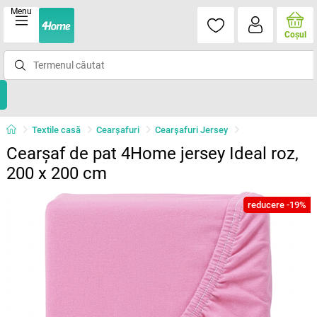
Menu
Coşul
Textile casă
Cearșafuri
Cearșafuri Jersey
Cearșaf de pat 4Home jersey Ideal roz,
200 x 200 cm
reducere -19%