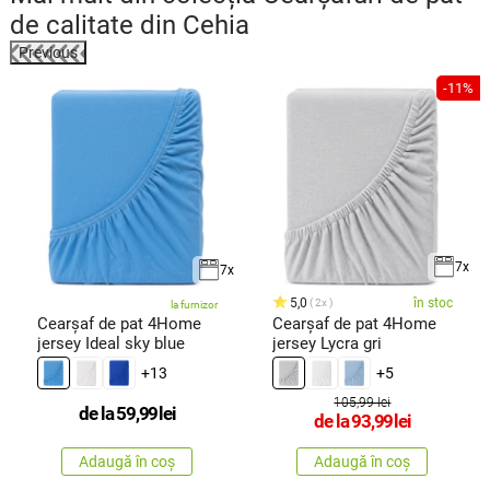
de calitate din Cehia
Previous
-11%
7x
7x
5,0
în stoc
2x
la furnizor
Cearșaf de pat 4Home
Cearșaf de pat 4Home
jersey Ideal sky blue
jersey Lycra gri
+13
+5
105,99 lei
de la
59,99
lei
de la
93,99
lei
Adaugă în coș
Adaugă în coș