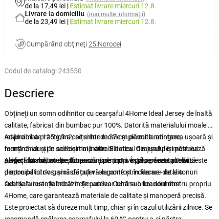
de la 17,49 lei
|
Estimat livrare
miercuri 12.8.
Livrare la domiciliu
(mai multe informații)
de la 23,49 lei
|
Estimat livrare
miercuri 12.8.
Cumpărând obţineţi
25 Norocei
Codul de catalog:
243550
Descriere
Obțineți un somn odihnitor cu cearșaful 4Home Ideal Jersey de înaltă
calitate, fabricat din bumbac pur 100%. Datorită materialului moale și
respirabil de 125 g/m2, se simte moale și plăcut la atingere,
Adâncimea practică a colțurilor de 27 cm permite montarea ușoară și
menținându-și în același timp durabilitatea. Cearșaful își păstrează
fermă chiar și pe saltele mai înalte. Elasticul din jurul perimetrului
perfect forma, nu se șifonează și se potrivește perfect saltelei.
asigură stabilitate pe tot parcursul nopții. În plus, acest produs este
Alegeți din mai multe dimensiuni pentru a o găsi pe cea potrivită
disponibil într-o gamă de culori elegante și moderne - de la tonuri
pentru patul dvs. și răsfățați-vă cu confort în fiecare detaliu.
subtile la nuanțe îndrăznețe care vor lumina orice dormitor.
Cearșaful este fabricat în Republica Cehă sub brandul nostru propriu
4Home, care garantează materiale de calitate și manoperă precisă.
Este proiectat să dureze mult timp, chiar și în cazul utilizării zilnice. Se