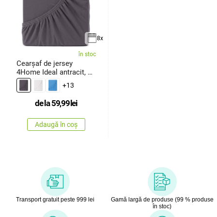
8x
în stoc
Cearșaf de jersey
4Home Ideal antracit, 70
x 140
+13
de la
59,99
lei
Adaugă în coș
Transport gratuit peste 999 lei
Gamă largă de produse (99 % produse
în stoc)