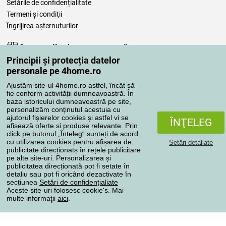
Setările de confidențialitate
Termeni şi condiţii
Îngrijirea așternuturilor
Comenzile dumneavoastră
Principii și protecția datelor
Contul meu
personale pe 4home.ro
Revizuirea comenzilor
Ajustăm site-ul 4home.ro astfel, încât să
Reclamaţii
fie conform activității dumneavoastră. În
Retragere de la contract
baza istoricului dumneavoastră pe site,
personalizăm conținutul acestuia cu
Regulile de procesare a recenziilor
ajutorul fișierelor cookies și astfel vi se
ÎNŢELEG
afisează oferte si produse relevante. Prin
click pe butonul „Înteleg“ sunteți de acord
Metode de transport
cu utilizarea cookies pentru afișarea de
Setări detaliate
publicitate direcționatș în rețele publicitare
pe alte site-uri. Personalizarea și
publicitatea direcționată pot fi setate în
Metode de plată
detaliu sau pot fi oricând dezactivate în
secțiunea
Setări de confidențialiate
Aceste site-uri folosesc cookie's. Mai
multe informaţii
aici
.
Magazin de încredere