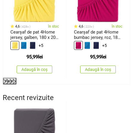
4,6
în stoc
4,6
în stoc
428x
223x
Cearşaf de pat 4Home
Cearşaf de pat 4Home
jersey, galben, 180 x 200
bumbac jersey, roz, 180
cm
x 200 cm
+5
+5
95,99
lei
95,99
lei
Adaugă în coș
Adaugă în coș
Next
Recent revizuite