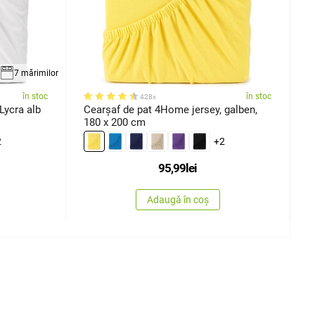
7 mărimilor
în stoc
în stoc
428x
Cearșaf de pat 4Home jersey Lycra alb
Cearşaf de pat 4Home jersey, galben,
C
180 x 200 cm
g
2
+2
95,99
lei
Adaugă în coș