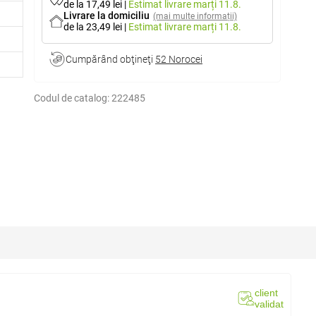
de la 17,49 lei
|
Estimat livrare
marți 11.8.
Livrare la domiciliu
(mai multe informații)
de la 23,49 lei
|
Estimat livrare
marți 11.8.
Cumpărând obţineţi
52 Norocei
Codul de catalog:
222485
client
validat