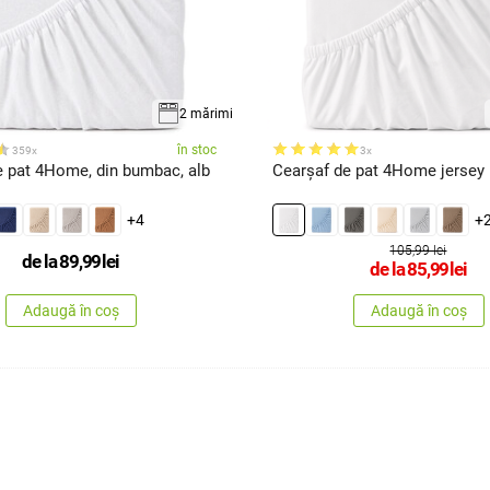
2 mărimi
în stoc
359x
3x
e pat 4Home, din bumbac, alb
+4
+
105,99 lei
de la
89,99
lei
de la
85,99
lei
Adaugă în coș
Adaugă în coș