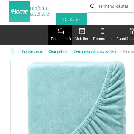
confortul
casei tale
Textile casă
Mobilier
Decorațiuni
Bucătărie ș
Textile casă
Cearșafuri
Cearșafuri din microfibră
Cearşa