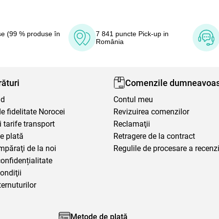
e (99 % produse în
7 841 puncte Pick-up in
România
ături
Comenzile dumneavoas
nd
Contul meu
 fidelitate Norocei
Revizuirea comenzilor
i tarife transport
Reclamaţii
e plată
Retragere de la contract
mpăraţi de la noi
Regulile de procesare a recenzi
confidențialitate
ondiţii
ternuturilor
Metode de plată