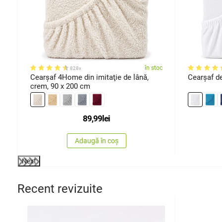
ărimi
oc
în stoc
828x
Cearşaf 4Home din imitaţie de lână,
Cearșaf d
crem, 90 x 200 cm
89,99
lei
Adaugă în coș
Next
Recent revizuite