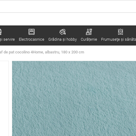
i servire
Electrocasnice
Grădina şi hobby
Curățenie
Frumuseţe şi sănăt
f de pat cocolino 4Home, albastru, 180 x 200 cm