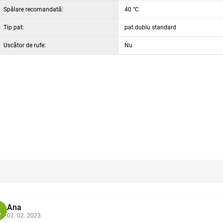
Spălare recomandată:
40 °C
Tip pat:
pat dublu standard
Uscător de rufe:
Nu
pluşul, fiţi convinşi că cu microflanela patul dvs. va fi şi mai confortabil, iar somnul mult mai liniştit.
Ana
A
01. 02. 2023