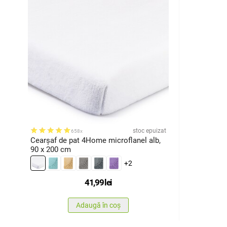
stoc epuizat
658x
Cearşaf de pat 4Home microflanel alb,
90 x 200 cm
+2
41,99
lei
Adaugă în coș