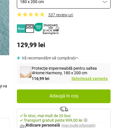
180 x 200 cm
337 review-uri
STANDARD
100
20.HCN.18488
Boennigheim
129,99 lei
Vă recomandăm să cumpărați
Protecție impermeabilă pentru saltea
4Home Harmony, 180 x 200 cm
116,99 lei
Selectează varianta
Adaugă în coș
În stoc, mai mult de 20 buc
Transport gratuit peste 999,00 lei
Ridicare personală
(mai multe informații)