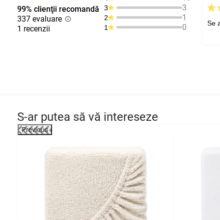
3
3
99% clienţii recomandă
1
2
337 evaluare
Se 
0
1
1 recenzii
S-ar putea să vă intereseze
Previous
-8%