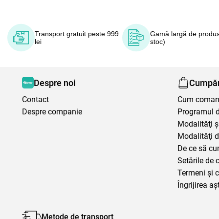
Transport gratuit peste 999
Gamă largă de produs
lei
stoc)
Despre noi
Cumpăr
Contact
Cum coma
Despre companie
Programul de
Modalităţi ş
Modalităţi d
De ce să cu
Setările de 
Termeni şi c
Îngrijirea aș
Metode de transport