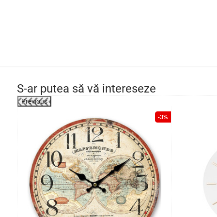
S-ar putea să vă intereseze
Previous
-3%
-3%