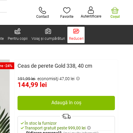
Autentificare
Contact
Favorite
Coşul
ate
Pentru copii
Voiaj și cumpărături
Reduceri
Ceas de perete Gold 338, 40 cm
re -24%
191,99 lei
economisiţi 47,00 lei
144,99 lei
Adaugă în coș
În stoc la furnizor
Transport gratuit peste 999,00 lei