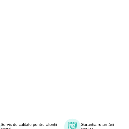
Servis de calitate pentru clienţii
Garanţia returnării
noştri
banilor