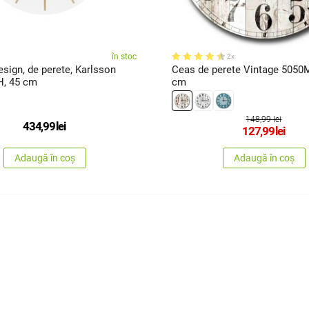
în stoc
2x
sign, de perete, Karlsson
Ceas de perete Vintage 5050
, 45 cm
cm
148,99 lei
434,99
lei
127,99
lei
Adaugă în coș
Adaugă în coș