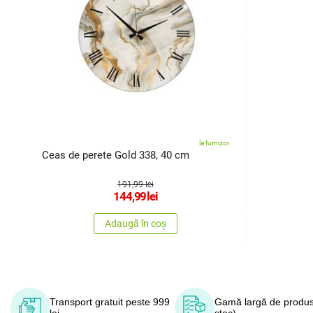
la furnizor
Ceas de perete Gold 338, 40 cm
191,99 lei
144,99
lei
Adaugă în coș
Transport gratuit peste 999
Gamă largă de produs
lei
stoc)