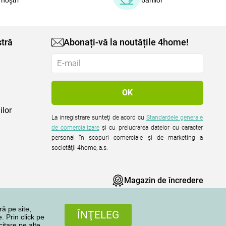
tră
Abonați-vă la noutățile 4home!
ilor
La inregistrare sunteţi de acord cu
Standardele generale
de comercializare
şi cu prelucrarea datelor cu caracter
personal în scopuri comerciale şi de marketing a
societăţii 4home, a.s.
Magazin de încredere
ră pe site,
ÎNŢELEG
. Prin click pe
citare pe alte