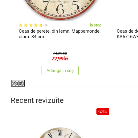
oc
în stoc
60x
Ceas de perete, din lemn, Mappemonde,
Ceas de de
diam. 34 cm
KA5716WH
74,99 lei
72,99
lei
Adaugă în coș
Next
Recent revizuite
-24%