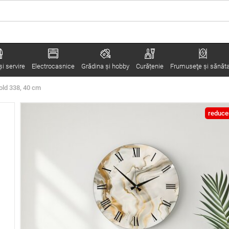
i servire
Electrocasnice
Grădina şi hobby
Curățenie
Frumuseţe şi sănăt
old 338, 40 cm
reduce