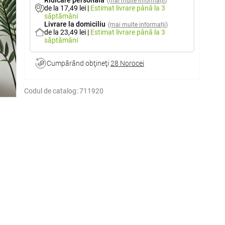
Ridicare personală
(mai multe informații)
de la 17,49 lei
|
Estimat livrare
până la 3
săptămâni
Livrare la domiciliu
(mai multe informații)
de la 23,49 lei
|
Estimat livrare
până la 3
săptămâni
Cumpărând obţineţi
28 Norocei
Codul de catalog:
711920