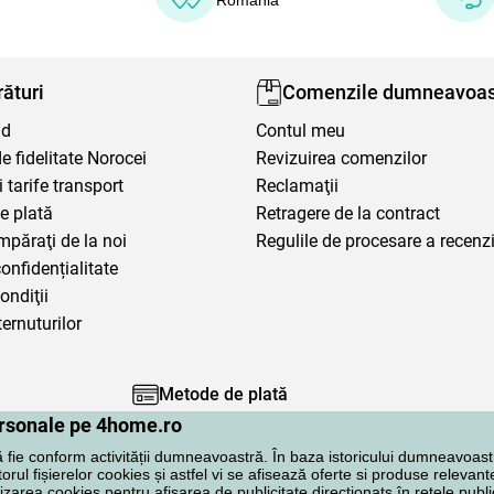
ături
Comenzile dumneavoas
nd
Contul meu
 fidelitate Norocei
Revizuirea comenzilor
i tarife transport
Reclamaţii
e plată
Retragere de la contract
mpăraţi de la noi
Regulile de procesare a recenzi
confidențialitate
ondiţii
ternuturilor
Metode de plată
personale pe 4home.ro
ă fie conform activității dumneavoastră. În baza istoricului dumneavoast
rul fișierelor cookies și astfel vi se afisează oferte si produse relevante
lizarea cookies pentru afișarea de publicitate direcționatș în rețele publi