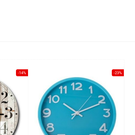
-14%
-23%