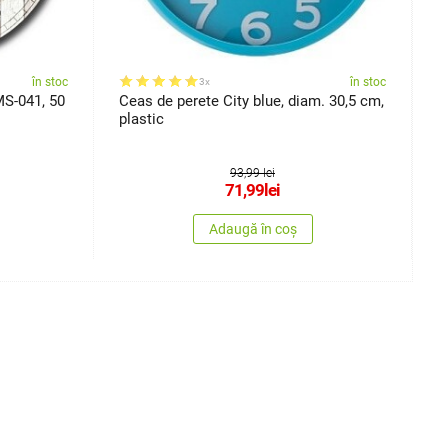
în stoc
în stoc
3x
MS-041, 50
Ceas de perete City blue, diam. 30,5 cm,
C
plastic
m
93,99 lei
71,99
lei
Adaugă în coș