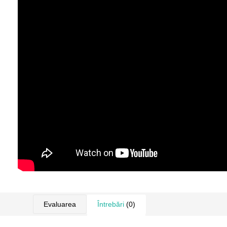
Evaluarea
Întrebări
(0)