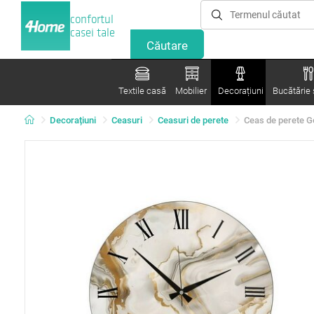
confortul
casei tale
Textile casă
Mobilier
Decorațiuni
Bucătărie ș
Decorațiuni
Ceasuri
Ceasuri de perete
Ceas de perete G