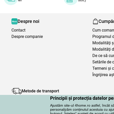
Despre noi
Cumpăr
Contact
Cum coma
Despre companie
Programul de
Modalităţi ş
Modalităţi d
De ce să cu
Setările de 
Termeni şi c
Îngrijirea aș
Metode de transport
Principii și protecția datelor 
Ajustăm site-ul 4home.ro astfel, încât s
personalizăm conținutul acestuia cu ajuto
butonul „Înteleg“ sunteți de acord cu uti