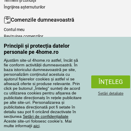
Termeni şi condiţii
Îngrijirea așternuturilor
Comenzile dumneavoastră
Contul meu
Revizuirea comenzilor
Reclamaţii
Principii și protecția datelor
Retragere de la contract
personale pe 4home.ro
Regulile de procesare a recenziilor
Ajustăm site-ul 4home.ro astfel, încât să
fie conform activității dumneavoastră. În
baza istoricului dumneavoastră pe site,
Metode de transport
personalizăm conținutul acestuia cu
ajutorul fișierelor cookies și astfel vi se
ÎNŢELEG
afisează oferte si produse relevante. Prin
click pe butonul „Înteleg“ sunteți de acord
Metode de plată
cu utilizarea cookies pentru afișarea de
Setări detaliate
publicitate direcționatș în rețele publicitare
pe alte site-uri. Personalizarea și
publicitatea direcționată pot fi setate în
detaliu sau pot fi oricând dezactivate în
Magazin de încredere
secțiunea
Setări de confidențialiate
Aceste site-uri folosesc cookie's. Mai
multe informaţii
aici
.