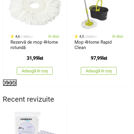
4,6
în stoc
4,5
în stoc
1890x
2430x
Rezervă de mop 4Home
Mop 4Home Rapid
rotundă
Clean
31,99
lei
97,99
lei
Adaugă în coș
Adaugă în coș
Next
Recent revizuite