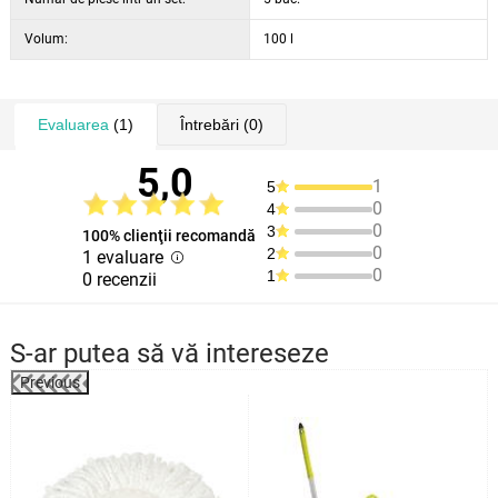
Volum:
100 l
Evaluarea
(1)
Întrebări
(0)
5,0
1
5
0
4
0
3
100% clienţii recomandă
0
2
1 evaluare
0
1
0 recenzii
S-ar putea să vă intereseze
Previous
%