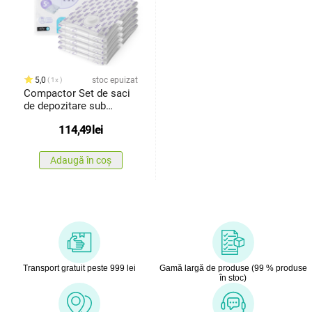
5,0
stoc epuizat
1x
Compactor Set de saci
de depozitare sub
vidCompress L Lavandă
114,49
lei
100 l, 70 x 100 cm, 5
buc.
Adaugă în coș
Transport gratuit peste 999 lei
Gamă largă de produse (99 % produse
în stoc)