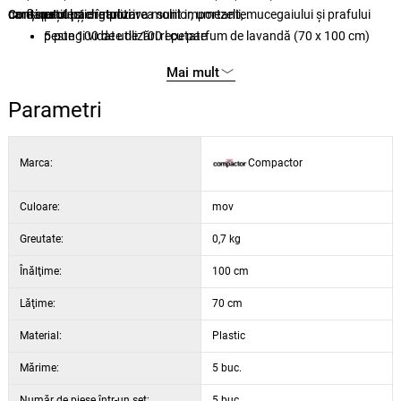
umflare.
care spațiul și organizarea sunt importante.
Conținutul pachetului:
protecție împotriva moliilor, umezelii, mucegaiului și prafului
peste 100 de utilizări repetate
5 pungi vidate de 100 l cu parfum de lavandă (70 x 100 cm)
compatibil cu aspiratoarele obișnuite
Mai mult
Parametri
Marca:
Compactor
Culoare:
mov
Greutate:
0,7 kg
Înălţime:
100 cm
Lăţime:
70 cm
Material:
Plastic
Mărime:
5 buc.
Număr de piese într-un set:
5 buc.