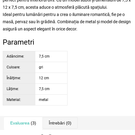
perfect pentru interiorul dvs. Cu un model subtil și dimensiuni de 7,5 x
12 x 7,5 cm, acesta aduce o atmosferă plăcută spațiului.
Ideal pentru lumânări pentru a crea o iluminare romantică, fie pe o
masă, pervaz sau în grădină. Combinația de metal și model de design
asigură un aspect elegant în orice decor.
Parametri
Adâncime:
7,5 cm
Culoare:
gri
Înălţime:
12 cm
Lăţime:
7,5 cm
Material:
metal
Evaluarea
(3)
Întrebări
(0)