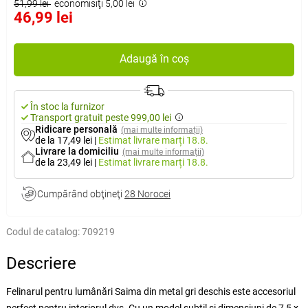
51,99 lei
economisiţi 5,00 lei
46,99 lei
Adaugă în coș
În stoc la furnizor
Transport gratuit peste 999,00 lei
Ridicare personală
(mai multe informații)
de la 17,49 lei
|
Estimat livrare
marți 18.8.
Livrare la domiciliu
(mai multe informații)
de la 23,49 lei
|
Estimat livrare
marți 18.8.
Cumpărând obţineţi
28 Norocei
Codul de catalog:
709219
Descriere
Felinarul pentru lumânări Saima din metal gri deschis este accesoriul