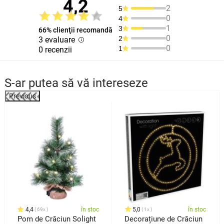
4,2
2
5
0
4
1
3
66% clienţii recomandă
0
2
3 evaluare
0
1
0 recenzii
S-ar putea să vă intereseze
Previous
%
4,4
în stoc
5,0
în stoc
69x
1x
Pom de Crăciun Solight
Decorațiune de Crăciun