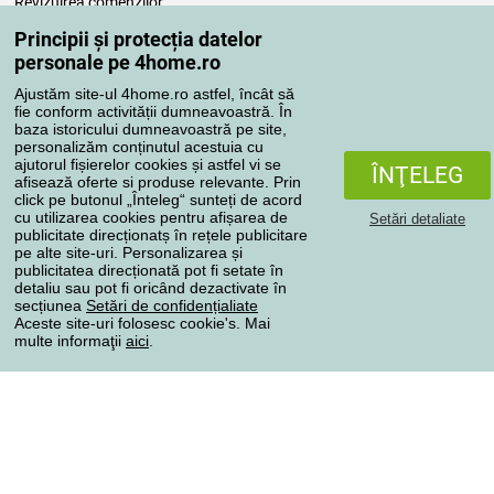
Revizuirea comenzilor
Reclamaţii
Principii și protecția datelor
Retragere de la contract
personale pe 4home.ro
Regulile de procesare a recenziilor
Ajustăm site-ul 4home.ro astfel, încât să
fie conform activității dumneavoastră. În
baza istoricului dumneavoastră pe site,
Metode de transport
personalizăm conținutul acestuia cu
ajutorul fișierelor cookies și astfel vi se
ÎNŢELEG
afisează oferte si produse relevante. Prin
click pe butonul „Înteleg“ sunteți de acord
Metode de plată
cu utilizarea cookies pentru afișarea de
Setări detaliate
publicitate direcționatș în rețele publicitare
pe alte site-uri. Personalizarea și
publicitatea direcționată pot fi setate în
detaliu sau pot fi oricând dezactivate în
Magazin de încredere
secțiunea
Setări de confidențialiate
Aceste site-uri folosesc cookie's. Mai
multe informaţii
aici
.
Protecţia datelor cu caracter personal
Toate drepturile rezervate © 2004-2026 4home, a.s.