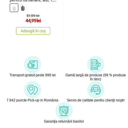
pentru lumânare, alb, 7,5
x 12 x 7,5 cm
51,99 lei
44,99
lei
Adaugă în coș
Transport gratuit peste 999 lei
Gamă largă de produse (99 % produse
în stoc)
7 842 puncte Pick-up in România
Servis de calitate pentru clienţii noştri
Garanţia returnării banilor