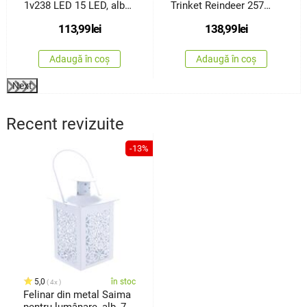
1v238 LED 15 LED, alb
Trinket Reindeer 257
cald, 45 cm
LED, 52 cm
113,99
lei
138,99
lei
Adaugă în coș
Adaugă în coș
Next
Recent revizuite
-13%
5,0
în stoc
4x
Felinar din metal Saima